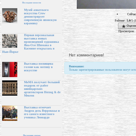
Последние новости
Музей азиатского
искусства Crow
Сейчас
демонстрирует
современную японскую
Рейтинг:
5.0
/5 (
керамику
Оценк
Просмотров: 
Первая персональная
выставка новых
произведений художника
Яна-Оле Шимана в
Касмине открылась в
Нью-Йорке
Нет комментариев!
Выставка посвящена
Внимание:
голове как мотиву в
Только зарегистрированные пользователи могут ост
искусстве
МоМА получает большой
подарок от работ
швейцарских
архитекторов Herzog & de
Meuron
Выставка отмечает
Андреа дель Верроккьо и
его самого известного
ученика Леонардо
Последние статьи