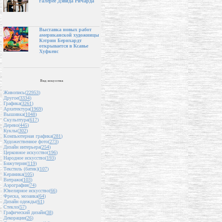
галерее Дэвида Ричарда
Выставка новых работ
американской художницы
Кэтрин Бернхардт
открывается в Ксавье
Хуфкенс
Вид искусства
Живопись(
22953
)
Другое(
3334
)
Графика(
3261
)
Архитектура(
1969
)
Вышивка(
1048
)
Скульптура(
617
)
Дерево(
445
)
Куклы(
302
)
Компьютерная графика(
281
)
Художественное фото(
273
)
Дизайн интерьера(
254
)
Церковное искусство(
196
)
Народное искусство(
193
)
Бижутерия(
119
)
Текстиль (батик)(
107
)
Керамика(
105
)
Витражи(
103
)
Аэрография(
74
)
Ювелирное искусство(
66
)
Фреска, мозаика(
64
)
Дизайн одежды(
61
)
Стекло(
57
)
Графический дизайн(
38
)
Декорации(
26
)