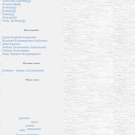
Лоскутная картина(
14
)
Флордизайн(
9
)
Пэчворк(
4
)
Бодиарт(
3
)
Плакат(
2
)
Ленд-арт(
2
)
Театр. костюмы(
0
)
День рождения
Артем Коряпин Влерьевич
Владлена Владимировна Горбунова
Дима Краснов
Любовь Белянчикова Анатольевна
Любовь Белянчикова
Марк Макаров Владимирович
Полезные ссылки
Ежевика - товары для рукоделия
Облако тегов
девушка
масло
купить
натюрморт
небо
названия
Портрет