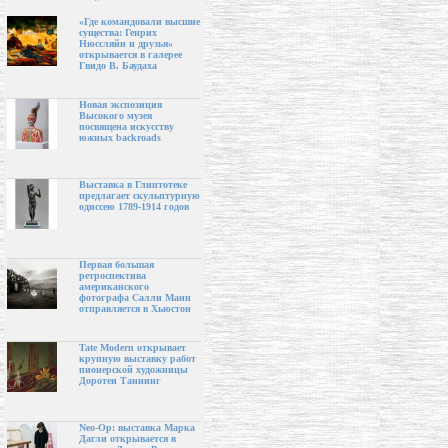
«Где командовали высшие
существа: Генрих
Нюссляйн и друзья»
открывается в галерее
Гвидо В. Баудаха
Новая экспозиция
Высокого музея
посвящена искусству
южных backroads
Выставка в Глиптотеке
предлагает скульптурную
одиссею 1789-1914 годов
Первая большая
ретроспектива
американского
фотографа Салли Манн
отправляется в Хьюстон
Tate Modern открывает
крупную выставку работ
пионерской художницы
Доротеи Таннинг
Neo-Op: выставка Марка
Дагли открывается в