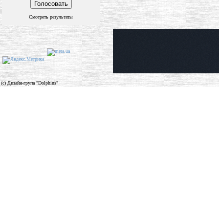
Смотреть результаты
(c) Дизайн-група "Dolphins"