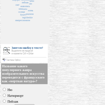
река
пейзаж
лес
снег
живопись
зима
лето
осень
солнце
реализм
букет
tegicheskie
импрессионизм
Название какого
популярного жанра
изобразительного искусства
переводится с французского
как «мертвая натура»?
Ню
Натюрморт
Пейзаж