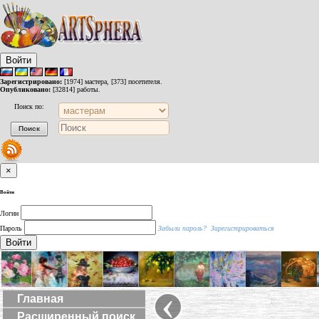
Войти
Зарегистрировано:
[1974] мастера, [373] посетителя.
Опубликовано:
[32814] работы.
Поиск по:
×
Войти
Логин
Пароль
Забыли пароль?
Зарегистрироваться
Войти
‹
Главная
Расширенный поиск