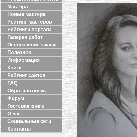
Мастера
Новые мастера
Рейтинг мастеров
Рейтинги портала
Галерея работ
Оформление заказа
Полезное
Информация
Книги
Рейтинг сайтов
FAQ
Обратная связь
Форум
Гостевая книга
О нас
Социальные сети
Контакты