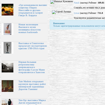
Natali
(мастер) Рейтинг:
109.81
«Где командовали высшие
Спасибо,это истинно так,в душ
существа: Генрих
Нюссляйн и друзья»
открывается в галерее
lymar
(мастер) Рейтинг:
731.8
Гвидо В. Баудаха
Чувствуется романтическая нат
Внимание:
Новая экспозиция
Только зарегистрированные пользователи могут ост
Высокого музея
посвящена искусству
южных backroads
Выставка в Глиптотеке
предлагает скульптурную
одиссею 1789-1914 годов
Первая большая
ретроспектива
американского
фотографа Салли Манн
отправляется в Хьюстон
Tate Modern открывает
крупную выставку работ
пионерской художницы
Доротеи Таннинг
Neo-Op: выставка Марка
Дагли открывается в