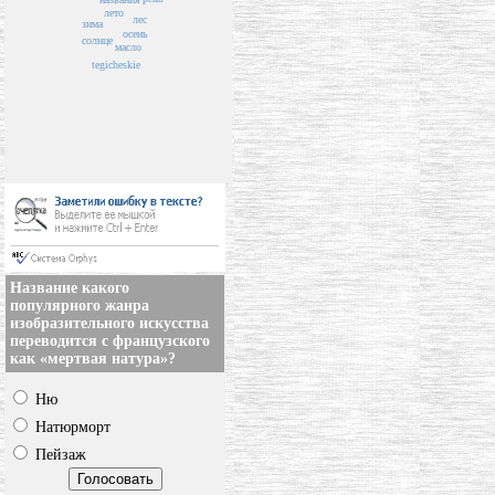
лето
лес
зима
осень
солнце
масло
tegicheskie
Название какого
популярного жанра
изобразительного искусства
переводится с французского
как «мертвая натура»?
Ню
Натюрморт
Пейзаж