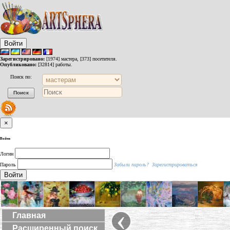
Войти
Зарегистрировано:
[1974] мастера, [373] посетителя.
Опубликовано:
[32814] работы.
Поиск по:
×
Войти
Логин
Пароль
Забыли пароль?
Зарегистрироваться
Войти
‹
Главная
Расширенный поиск