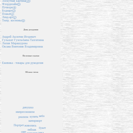
Лоскутная картина(
14
)
Флордизайн(
9
)
Пэчворк(
4
)
Бодиарт(
3
)
Плакат(
2
)
Ленд-арт(
2
)
Театр. костюмы(
0
)
День рождения
Андрей Аксютин Игоревич
Гульшат Гузельбаева Талгатовна
Лилия Мирашурова
Оксана Винтонив Владимировна
Полезные ссылки
Ежевика - товары для рукоделия
Облако тегов
девушка
импрессионизм
небо
купить
реализм
натюрморт
Портрет
живопись
букет
пейзаж
снег
река
названия