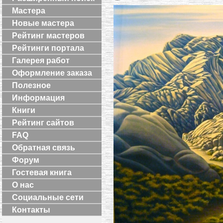
Мастера
Новые мастера
Рейтинг мастеров
Рейтинги портала
Галерея работ
Оформление заказа
Полезное
Информация
Книги
Рейтинг сайтов
FAQ
Обратная связь
Форум
Гостевая книга
О нас
Социальные сети
Контакты