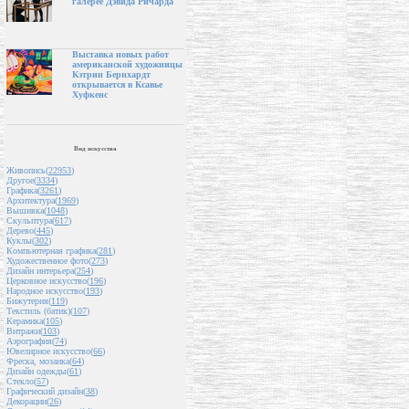
галерее Дэвида Ричарда
Выставка новых работ
американской художницы
Кэтрин Бернхардт
открывается в Ксавье
Хуфкенс
Вид искусства
Живопись(
22953
)
Другое(
3334
)
Графика(
3261
)
Архитектура(
1969
)
Вышивка(
1048
)
Скульптура(
617
)
Дерево(
445
)
Куклы(
302
)
Компьютерная графика(
281
)
Художественное фото(
273
)
Дизайн интерьера(
254
)
Церковное искусство(
196
)
Народное искусство(
193
)
Бижутерия(
119
)
Текстиль (батик)(
107
)
Керамика(
105
)
Витражи(
103
)
Аэрография(
74
)
Ювелирное искусство(
66
)
Фреска, мозаика(
64
)
Дизайн одежды(
61
)
Стекло(
57
)
Графический дизайн(
38
)
Декорации(
26
)