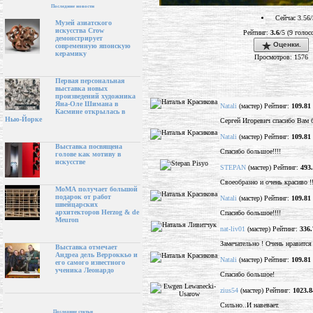
Последние новости
Сейчас 3.56/
Музей азиатского
искусства Crow
Рейтинг:
3.6
/5 (9 голос
демонстрирует
Оценки.
современную японскую
керамику
Просмотров: 1576
Первая персональная
выставка новых
произведений художника
Яна-Оле Шимана в
Natali
(мастер) Рейтинг:
109.81
Касмине открылась в
Нью-Йорке
Сергей Игоревич спасибо Вам 
Natali
(мастер) Рейтинг:
109.81
Выставка посвящена
Спасибо большое!!!!
голове как мотиву в
искусстве
STEPAN
(мастер) Рейтинг:
493
Своеобразно и очень красиво !!
МоМА получает большой
подарок от работ
Natali
(мастер) Рейтинг:
109.81
швейцарских
архитекторов Herzog & de
Спасибо большое!!!!
Meuron
nat-liv01
(мастер) Рейтинг:
336.
Замечательно ! Очень нравится 
Выставка отмечает
Андреа дель Верроккьо и
Natali
(мастер) Рейтинг:
109.81
его самого известного
ученика Леонардо
Спасибо большое!
zius54
(мастер) Рейтинг:
1023.8
Сильно..И навевает.
Последние статьи