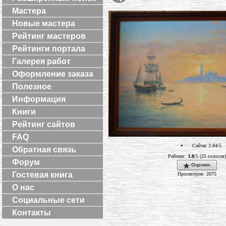
Мастера
Новые мастера
Рейтинг мастеров
Рейтинги портала
Галерея работ
Оформление заказа
Полезное
Информация
Книги
Рейтинг сайтов
FAQ
Сейчас 3.84/5
Обратная связь
Рейтинг:
3.8
/5 (25 голосов)
Форум
Оценки.
Гостевая книга
Просмотров: 2675
О нас
Социальные сети
Контакты