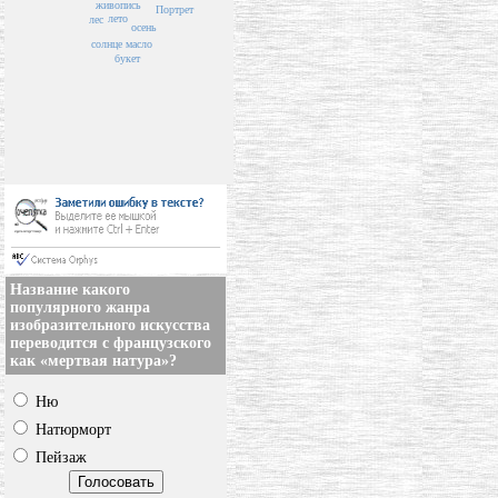
живопись
Портрет
лето
лес
осень
солнце
масло
букет
Название какого
популярного жанра
изобразительного искусства
переводится с французского
как «мертвая натура»?
Ню
Натюрморт
Пейзаж