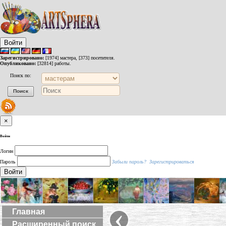
Войти
Зарегистрировано:
[1974] мастера, [373] посетителя.
Опубликовано:
[32814] работы.
Поиск по:
×
Войти
Логин
Пароль
Забыли пароль?
Зарегистрироваться
Войти
‹
Главная
Расширенный поиск