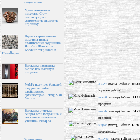
Последние новости
Музей азиатского
искусства Crow
демонстрирует
современную японскую
керамику
Первая персональная
выставка новых
произведений художника
Яна-Оле Шимана в
Касмине открылась в
Нью-Йорке
Выставка посвящена
голове как мотиву в
искусстве
Barsyk
(мастер) Рейтинг:
554.8
МоМА получает большой
подарок от работ
Чудесная работа!
швейцарских
архитекторов Herzog & de
mayafin
(мастер) Рейтинг:
34.21
Meuron
прекрасна
Выставка отмечает
mayafin
(мастер) Рейтинг:
34.21
Андреа дель Верроккьо и
его самого известного
прекрасна
ученика Леонардо
surjean
(мастер) Рейтинг:
47.38
понравилось.
elisey33
(мастер) Рейтинг:
108.
Последние статьи