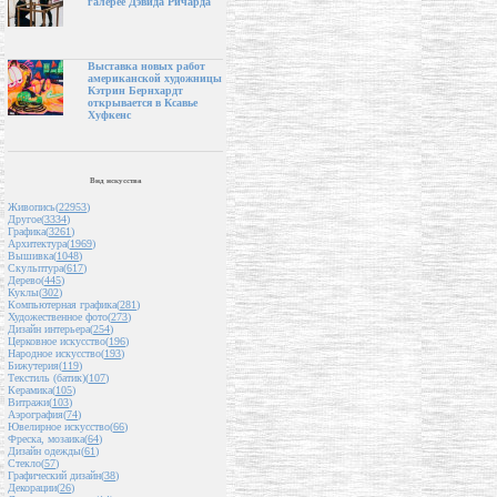
галерее Дэвида Ричарда
Выставка новых работ
американской художницы
Кэтрин Бернхардт
открывается в Ксавье
Хуфкенс
Вид искусства
Живопись(
22953
)
Другое(
3334
)
Графика(
3261
)
Архитектура(
1969
)
Вышивка(
1048
)
Скульптура(
617
)
Дерево(
445
)
Куклы(
302
)
Компьютерная графика(
281
)
Художественное фото(
273
)
Дизайн интерьера(
254
)
Церковное искусство(
196
)
Народное искусство(
193
)
Бижутерия(
119
)
Текстиль (батик)(
107
)
Керамика(
105
)
Витражи(
103
)
Аэрография(
74
)
Ювелирное искусство(
66
)
Фреска, мозаика(
64
)
Дизайн одежды(
61
)
Стекло(
57
)
Графический дизайн(
38
)
Декорации(
26
)