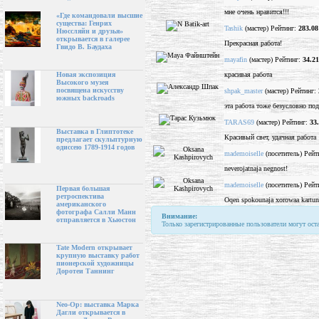
мне очень нравится!!!
«Где командовали высшие
существа: Генрих
Tashik
(мастер) Рейтинг:
283.08
Нюссляйн и друзья»
открывается в галерее
Прекрасная работа!
Гвидо В. Баудаха
mayafin
(мастер) Рейтинг:
34.21
красивая работа
Новая экспозиция
Высокого музея
посвящена искусству
shpak_master
(мастер) Рейтинг:
южных backroads
эта работа тоже безусловно по
TARAS69
(мастер) Рейтинг:
33
Выставка в Глиптотеке
Красивый свет, удачная работа
предлагает скульптурную
одиссею 1789-1914 годов
mademoiselle
(посетитель) Рейт
neverojatnaja negnost!
mademoiselle
(посетитель) Рейт
Первая большая
ретроспектива
Oqen spokounaja xorowaa kartun
американского
фотографа Салли Манн
Внимание:
отправляется в Хьюстон
Только зарегистрированные пользователи могут ост
Tate Modern открывает
крупную выставку работ
пионерской художницы
Доротеи Таннинг
Neo-Op: выставка Марка
Дагли открывается в