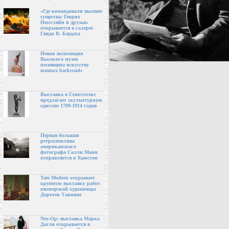
«Где командовали высшие
существа: Генрих
Нюссляйн и друзья»
открывается в галерее
Гвидо В. Баудаха
Новая экспозиция
Высокого музея
посвящена искусству
южных backroads
Выставка в Глиптотеке
предлагает скульптурную
одиссею 1789-1914 годов
Первая большая
ретроспектива
американского
фотографа Салли Манн
отправляется в Хьюстон
Tate Modern открывает
крупную выставку работ
пионерской художницы
Доротеи Таннинг
Neo-Op: выставка Марка
Дагли открывается в