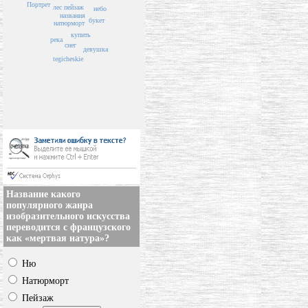
Портрет
пейзаж
лес
небо
названия
букет
натюрморт
купить
река
снег
девушка
tegicheskie
Название какого
популярного жанра
изобразительного искусства
переводится с французского
как «мертвая натура»?
Ню
Натюрморт
Пейзаж