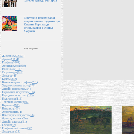
галерее Дэвида Ричарда
Выставка новых работ
американской художницы
Кэтрин Бернхардт
открывается в Ксавье
Хуфкенс
Вид искусства
Живопись(
22953
)
Другое(
3334
)
Графика(
3261
)
Архитектура(
1969
)
Вышивка(
1048
)
Скульптура(
617
)
Дерево(
445
)
Куклы(
302
)
Компьютерная графика(
281
)
Художественное фото(
273
)
Дизайн интерьера(
254
)
Церковное искусство(
196
)
Народное искусство(
193
)
Бижутерия(
119
)
Текстиль (батик)(
107
)
Керамика(
105
)
Витражи(
103
)
Аэрография(
74
)
Ювелирное искусство(
66
)
Фреска, мозаика(
64
)
Дизайн одежды(
61
)
Стекло(
57
)
Графический дизайн(
38
)
Декорации(
26
)