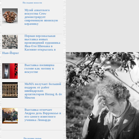
Последние новости
Музей азиатского
искусства Crow
демонстрирует
современную японскую
керамику
Первая персональная
выставка новых
произведений художника
Яна-Оле Шимана в
Касмине открылась в
Нью-Йорке
Выставка посвящена
голове как мотиву в
искусстве
МоМА получает большой
подарок от работ
швейцарских
архитекторов Herzog & de
Meuron
Выставка отмечает
Андреа дель Верроккьо и
его самого известного
ученика Леонардо
Последние статьи