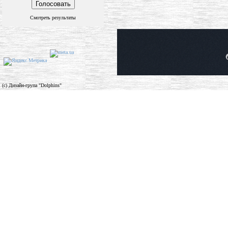
Смотреть результаты
(c) Дизайн-група "Dolphins"