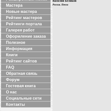
Василий Беликов
Мастера
Россия, Пенза
Новые мастера
Рейтинг мастеров
Рейтинги портала
Галерея работ
Оформление заказа
Полезное
Информация
Книги
Рейтинг сайтов
FAQ
Обратная связь
Форум
Гостевая книга
О нас
Социальные сети
Контакты