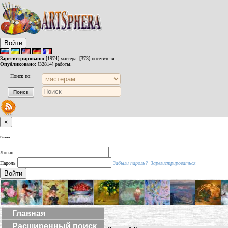
Войти
Зарегистрировано:
[1974] мастера, [373] посетителя.
Опубликовано:
[32814] работы.
Поиск по:
×
Войти
Логин
Пароль
Забыли пароль?
Зарегистрироваться
Войти
Главная
Расширенный поиск