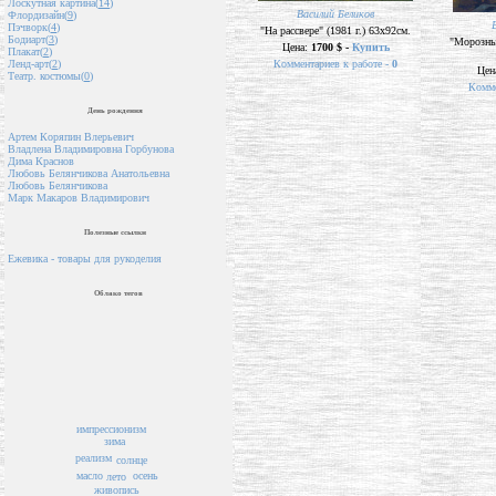
Лоскутная картина(
14
)
Василий Беликов
Флордизайн(
9
)
Пэчворк(
4
)
"На рассвере" (1981 г.) 63х92см.
Бодиарт(
3
)
"Морозный
Цена:
1700 $ -
Купить
Плакат(
2
)
Комментариев к работе -
0
Ленд-арт(
2
)
Цен
Театр. костюмы(
0
)
Комме
День рождения
Артем Коряпин Влерьевич
Владлена Владимировна Горбунова
Дима Краснов
Любовь Белянчикова Анатольевна
Любовь Белянчикова
Марк Макаров Владимирович
Полезные ссылки
Ежевика - товары для рукоделия
Облако тегов
импрессионизм
зима
реализм
солнце
осень
масло
лето
живопись