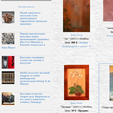
Последние новости
Музей азиатского
искусства Crow
демонстрирует
современную японскую
керамику
"элеги
Ц
Первая персональная
Дина Розен
Комме
выставка новых
"Эн." (2013 г.) 60х80см.
произведений художника
Яна-Оле Шимана в
Цена:
800 $ -
Купить
Касмине открылась в
Комментариев к работе -
4
Нью-Йорке
Выставка посвящена
голове как мотиву в
искусстве
МоМА получает большой
подарок от работ
швейцарских
архитекторов Herzog & de
Meuron
Выставка отмечает
Андреа дель Верроккьо и
его самого известного
ученика Леонардо
Дина Розен
"Орхидея " (2013 г.) 20х30см.
"Скоро пр
Цена:
50 $ - Продано