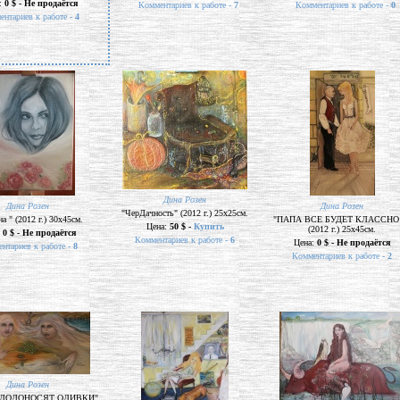
:
0 $ - Не продаётся
Комментариев к работе -
7
Комментариев к работе -
0
ентариев к работе -
4
Дина Розен
Дина Розен
Дина Розен
"ЧерДачность" (2012 г.) 25х25см.
а " (2012 г.) 30х45см.
"ПАПА ВСЕ БУДЕТ КЛАССНО!
Цена:
50 $ -
Купить
(2012 г.) 25х45см.
:
0 $ - Не продаётся
Комментариев к работе -
6
Цена:
0 $ - Не продаётся
нтариев к работе -
8
Комментариев к работе -
2
Дина Розен
ПЛОДОНОСЯТ ОЛИВКИ"