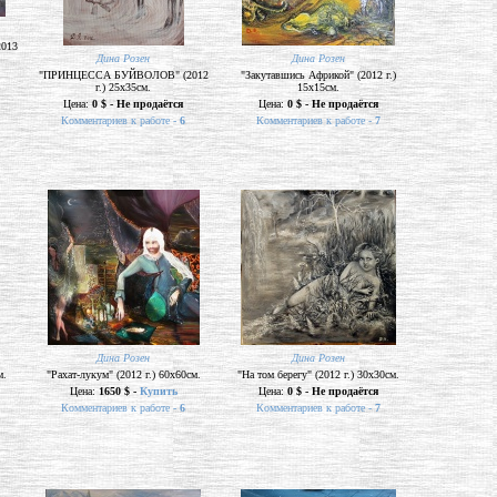
013
Дина Розен
Дина Розен
"ПРИНЦЕССА БУЙВОЛОВ" (2012
"Закутавшись Африкой" (2012 г.)
г.) 25х35см.
15х15см.
Цена:
0 $ - Не продаётся
Цена:
0 $ - Не продаётся
Комментариев к работе -
6
Комментариев к работе -
7
Дина Розен
Дина Розен
м.
"Рахат-лукум" (2012 г.) 60х60см.
"На том берегу" (2012 г.) 30х30см.
Цена:
1650 $ -
Купить
Цена:
0 $ - Не продаётся
Комментариев к работе -
6
Комментариев к работе -
7