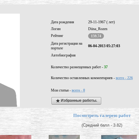
Дата рождения
29-11-1967 ( лет)
Логин
Diina_Rozen
Рейтинг
159.74
Дата регистрации на
06-04-2013 05:27:03
портале
Автобиография
Количество размещенных работ -
37
Количество оставленных комментариев -
всего - 226
Мои статьи -
всего - 0
Избранные работы.
Посмотреть галерею работ
(Средний балл - 3.82)