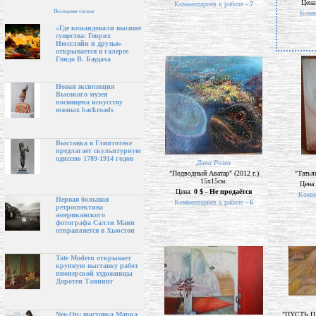
Цена
Комментариев к работе -
7
Последние статьи
Комм
«Где командовали высшие
существа: Генрих
Нюссляйн и друзья»
открывается в галерее
Гвидо В. Баудаха
Новая экспозиция
Высокого музея
посвящена искусству
южных backroads
Выставка в Глиптотеке
предлагает скульптурную
одиссею 1789-1914 годов
Дина Розен
"Подводный Аватар" (2012 г.)
"Татьян
15х15см.
Цена
Цена:
0 $ - Не продаётся
Комме
Первая большая
Комментариев к работе -
6
ретроспектива
американского
фотографа Салли Манн
отправляется в Хьюстон
Tate Modern открывает
крупную выставку работ
пионерской художницы
Доротеи Таннинг
"ПУСТЬ 
Neo-Op: выставка Марка