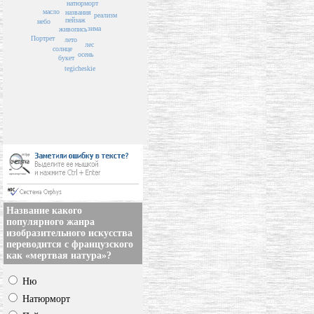
натюрморт
масло
названия
реализм
пейзаж
небо
зима
живопись
Портрет
лето
лес
солнце
осень
букет
tegicheskie
Название какого
популярного жанра
изобразительного искусства
переводится с французского
как «мертвая натура»?
Ню
Натюрморт