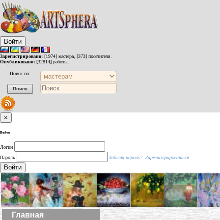
Войти
Зарегистрировано:
[1974] мастера, [373] посетителя.
Опубликовано:
[32814] работы.
Поиск по:
×
Войти
Логин
Пароль
Забыли пароль?
Зарегистрироваться
Войти
Главная