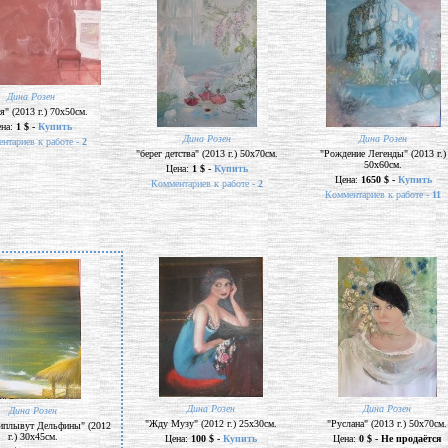
Дина Розен
я" (2013 г.) 70х50см.
ена:
1 $ -
Купить
Дина Розен
Дина Розен
нтариев к работе -
2
"берег детства" (2013 г.) 50х70см.
"Рождение Легенды" (2013 г.)
50х60см.
Цена:
1 $ -
Купить
Цена:
1650 $ -
Купить
Комментариев к работе -
2
Комментариев к работе -
11
Дина Розен
Дина Розен
Дина Розен
"Жду Музу" (2012 г.) 25х30см.
"Руслана" (2013 г.) 50х70см.
иплывут Дельфины" (2012
г.) 30х45см.
Цена:
100 $ -
Купить
Цена:
0 $ - Не продаётся