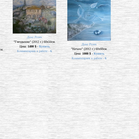
Дина Розен
"Гнездышко" (2012 г.) 60х50см.
Дина Розен
Цена:
1400 $ -
Купить
"Начало" (2012 г.) 60х60см.
см.
Комментариев к работе -
6
Цена:
1000 $ -
Купить
Комментариев к работе -
6