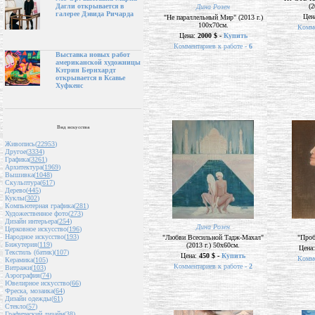
(2
Дагли открывается в
Дина Розен
галерее Дэвида Ричарда
Цен
"Не параллельный Мир" (2013 г.)
100х70см.
Комме
Цена:
2000 $ -
Купить
Комментариев к работе -
6
Выставка новых работ
американской художницы
Кэтрин Бернхардт
открывается в Ксавье
Хуфкенс
Вид искусства
Живопись(
22953
)
Другое(
3334
)
Графика(
3261
)
Архитектура(
1969
)
Вышивка(
1048
)
Скульптура(
617
)
Дерево(
445
)
Куклы(
302
)
Компьютерная графика(
281
)
Художественное фото(
273
)
Дизайн интерьера(
254
)
Дина Розен
Церковное искусство(
196
)
Народное искусство(
193
)
"Любви Всесильной Тадж-Махал"
"Проб
Бижутерия(
119
)
(2013 г.) 50х60см.
Цена
Текстиль (батик)(
107
)
Цена:
450 $ -
Купить
Комме
Керамика(
105
)
Комментариев к работе -
2
Витражи(
103
)
Аэрография(
74
)
Ювелирное искусство(
66
)
Фреска, мозаика(
64
)
Дизайн одежды(
61
)
Стекло(
57
)
Графический дизайн(
38
)