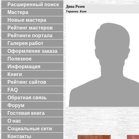
Расширенный поиск
Дина Розен
Мастера
Украина, Киев
Новые мастера
Рейтинг мастеров
Рейтинги портала
Галерея работ
Оформление заказа
Полезное
Информация
Книги
Рейтинг сайтов
FAQ
Обратная связь
Форум
Гостевая книга
О нас
Социальные сети
Контакты