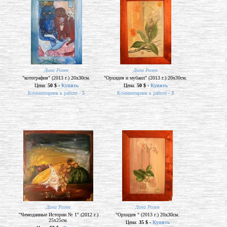
Дина Розен
Дина Розен
"котография" (2013 г.) 20х30см.
"Орхидея и мубаил" (2013 г.) 20х30см.
Цена:
50 $ -
Купить
Цена:
50 $ -
Купить
Комментариев к работе -
5
Комментариев к работе -
3
Дина Розен
Дина Розен
"Чемоданные Истории № 1" (2012 г.)
"Орхидея " (2013 г.) 20х30см.
25х25см.
Цена:
35 $ -
Купить