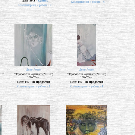
Цена:
50 $ -
Купить
Комментариев к работе -
4
Комментариев к работе -
7
Дина Розен
Дина Розен
!!"
"Фрагмент к картине" (2013 г.)
"Фрагмент к картине" (2013 г.)
100х70см.
100х70см.
Цена:
0 $ - Не продаётся
Цена:
0 $ - Не продаётся
Комментариев к работе -
8
Комментариев к работе -
1