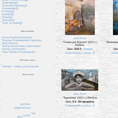
Декорации(
26
)
Лоскутная картина(
14
)
Флордизайн(
9
)
Пэчворк(
4
)
Бодиарт(
3
)
Плакат(
2
)
Ленд-арт(
2
)
Театр. костюмы(
0
)
День рождения
Артем Коряпин Влерьевич
Дина Розен
Владлена Владимировна Горбунова
"Сказка для Куколки" (2012 г.)
"Иллюзион 
Дима Краснов
50х60см.
Любовь Белянчикова Анатольевна
Цена:
1650 $ -
Купить
Цен
Любовь Белянчикова
Марк Макаров Владимирович
Комментариев к работе -
9
Комме
Полезные ссылки
Ежевика - товары для рукоделия
Облако тегов
Дина Розен
"Художница" (2012 г.) 60х35см.
Цена:
0 $ - Не продаётся
девушка
Комментариев к работе -
2
импрессионизм
снег
купить
река