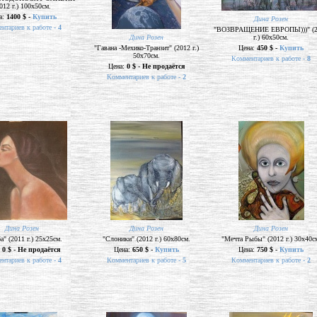
012 г.) 100х50см.
а:
1400 $ -
Купить
Дина Розен
нтариев к работе -
4
"ВОЗВРАЩЕНИЕ ЕВРОПЫ)))" (2
Дина Розен
г.) 60х50см.
"Гавана -Мехико-Транзит" (2012 г.)
Цена:
450 $ -
Купить
50х70см.
Комментариев к работе -
8
Цена:
0 $ - Не продаётся
Комментариев к работе -
2
Дина Розен
Дина Розен
Дина Розен
а" (2011 г.) 25х25см.
"Слоники" (2012 г.) 60х80см.
"Мечта Рыбы" (2012 г.) 30х40с
:
0 $ - Не продаётся
Цена:
650 $ -
Купить
Цена:
750 $ -
Купить
нтариев к работе -
4
Комментариев к работе -
5
Комментариев к работе -
2