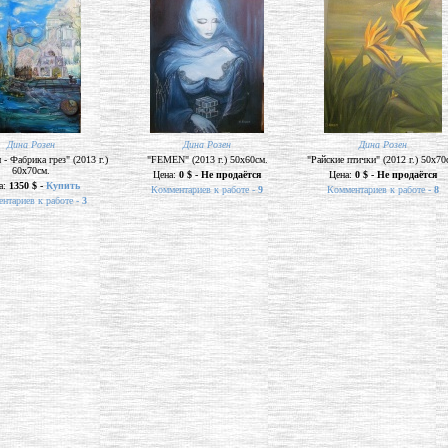
Дина Розен
Дина Розен
Дина Розен
- Фабрика грез" (2013 г.)
"FEMEN" (2013 г.) 50х60см.
"Райские птички" (2012 г.) 50х70
60х70см.
Цена:
0 $ - Не продаётся
Цена:
0 $ - Не продаётся
а:
1350 $ -
Купить
Комментариев к работе -
9
Комментариев к работе -
8
нтариев к работе -
3