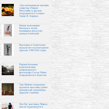
«Где командовали высшие
существа: Генрих
Нюссляйн и друзья»
открывается в галерее
Гвидо В. Баудаха
Новая экспозиция
Высокого музея
посвящена искусству
южных backroads
Выставка в Глиптотеке
предлагает скульптурную
одиссею 1789-1914 годов
Первая большая
ретроспектива
американского
фотографа Салли Манн
отправляется в Хьюстон
Tate Modern открывает
крупную выставку работ
пионерской художницы
Доротеи Таннинг
Neo-Op: выставка Марка
Дагли открывается в