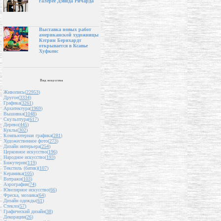
галерее Дэвида Ричарда
Выставка новых работ
американской художницы
Кэтрин Бернхардт
открывается в Ксавье
Хуфкенс
Вид искусства
Живопись(
22953
)
Другое(
3334
)
Графика(
3261
)
Архитектура(
1969
)
Вышивка(
1048
)
Скульптура(
617
)
Дерево(
445
)
Куклы(
302
)
Компьютерная графика(
281
)
Художественное фото(
273
)
Дизайн интерьера(
254
)
Церковное искусство(
196
)
Народное искусство(
193
)
Бижутерия(
119
)
Текстиль (батик)(
107
)
Керамика(
105
)
Витражи(
103
)
Аэрография(
74
)
Ювелирное искусство(
66
)
Фреска, мозаика(
64
)
Дизайн одежды(
61
)
Стекло(
57
)
Графический дизайн(
38
)
Декорации(
26
)