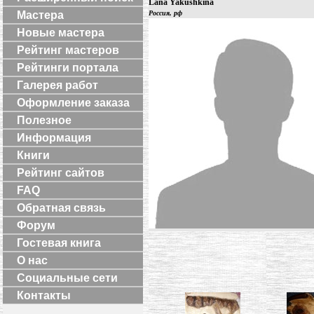
Lana Yakushkina
Мастера
Россия, рф
Новые мастера
Рейтинг мастеров
Рейтинги портала
Галерея работ
Оформление заказа
Полезное
Информация
Книги
Рейтинг сайтов
FAQ
Обратная связь
Форум
Гостевая книга
О нас
Социальные сети
Контакты