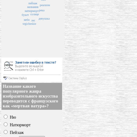
пейзаж
реализм
названия
река
натюрморт
солнце
букет
девушка
небо
лес
tegicheskie
Название какого
популярного жанра
изобразительного искусства
переводится с французского
как «мертвая натура»?
Ню
Натюрморт
Пейзаж