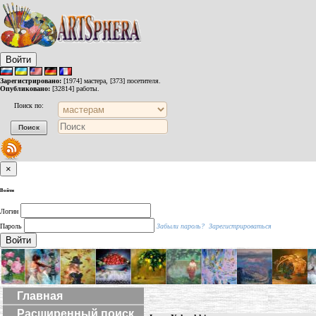
Войти
Зарегистрировано:
[1974] мастера, [373] посетителя.
Опубликовано:
[32814] работы.
Поиск по:
×
Войти
Логин
Пароль
Забыли пароль?
Зарегистрироваться
Войти
Главная
Расширенный поиск