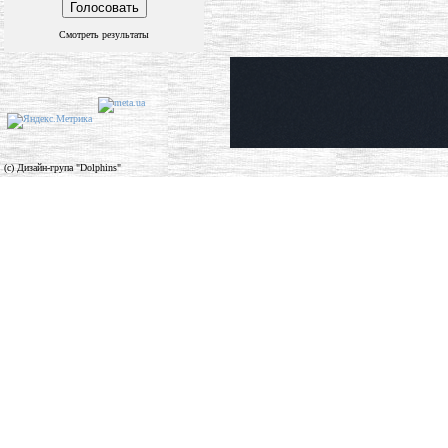
Смотреть результаты
(c) Дизайн-група "Dolphins"