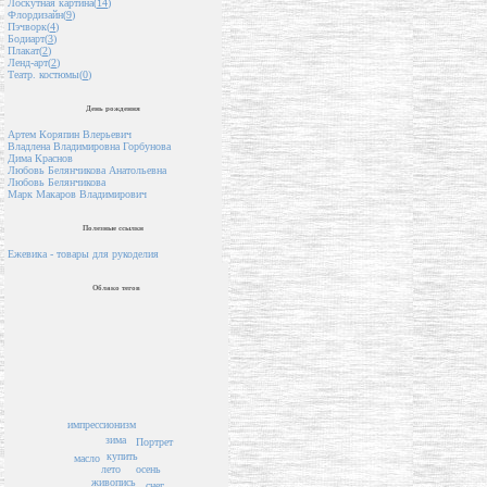
Лоскутная картина(
14
)
Флордизайн(
9
)
Пэчворк(
4
)
Бодиарт(
3
)
Плакат(
2
)
Ленд-арт(
2
)
Театр. костюмы(
0
)
День рождения
Артем Коряпин Влерьевич
Владлена Владимировна Горбунова
Дима Краснов
Любовь Белянчикова Анатольевна
Любовь Белянчикова
Марк Макаров Владимирович
Полезные ссылки
Ежевика - товары для рукоделия
Облако тегов
импрессионизм
зима
Портрет
купить
масло
осень
лето
живопись
снег