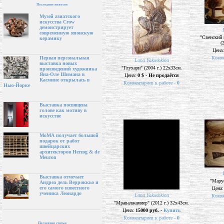
Последние новости
Музей азиатского
искусства Crow
демонстрирует
современную японскую
"Свенский 
керамику
(
Цена
Комме
Первая персональная
Lana Yakushkina
выставка новых
"Глухари" (2004 г.) 22х33см.
произведений художника
Яна-Оле Шимана в
Цена:
0 $ - Не продаётся
Касмине открылась в
Комментариев к работе -
0
Нью-Йорке
Выставка посвящена
голове как мотиву в
искусстве
МоМА получает большой
подарок от работ
швейцарских
архитекторов Herzog & de
Meuron
Выставка отмечает
"Марус
Андреа дель Верроккьо и
его самого известного
Цена
ученика Леонардо
Lana Yakushkina
Комме
"Мравалжамиер" (2012 г.) 32х43см.
Цена:
15000 руб. -
Купить
Комментариев к работе -
0
Последние статьи