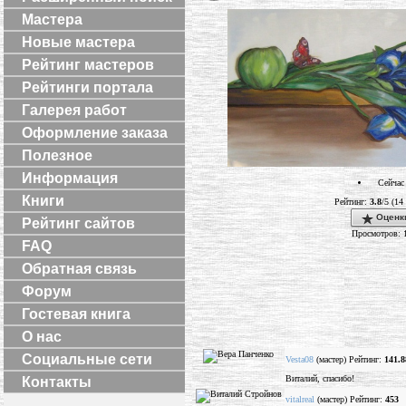
Мастера
Новые мастера
Рейтинг мастеров
Рейтинги портала
Галерея работ
Оформление заказа
Полезное
Информация
Сейчас
Книги
Рейтинг:
3.8
/5 (14
Оценк
Рейтинг сайтов
Просмотров: 
FAQ
Обратная связь
Форум
Гостевая книга
О нас
Социальные сети
Vesta08
(мастер) Рейтинг:
141.8
Виталий, спасибо!
Контакты
vitalreal
(мастер) Рейтинг:
453