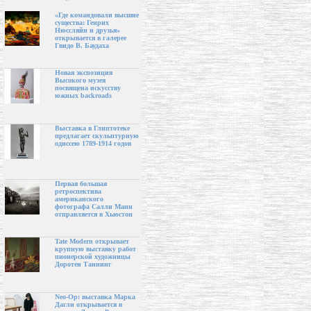
«Где командовали высшие
существа: Генрих
Нюссляйн и друзья»
открывается в галерее
Гвидо В. Баудаха
Новая экспозиция
Высокого музея
посвящена искусству
южных backroads
Выставка в Глиптотеке
предлагает скульптурную
одиссею 1789-1914 годов
Первая большая
ретроспектива
американского
фотографа Салли Манн
отправляется в Хьюстон
Tate Modern открывает
крупную выставку работ
пионерской художницы
Доротеи Таннинг
Neo-Op: выставка Марка
Дагли открывается в