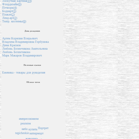
Лоскутная картина(
14
)
Флордизайн(
9
)
Пэчворк(
4
)
Бодиарт(
3
)
Плакат(
2
)
Ленд-арт(
2
)
Театр. костюмы(
0
)
День рождения
Артем Коряпин Влерьевич
Владлена Владимировна Горбунова
Дима Краснов
Любовь Белянчикова Анатольевна
Любовь Белянчикова
Марк Макаров Владимирович
Полезные ссылки
Ежевика - товары для рукоделия
Облако тегов
импрессионизм
реализм
Портрет
небо
купить
tegicheskie
натюрморт
живопись