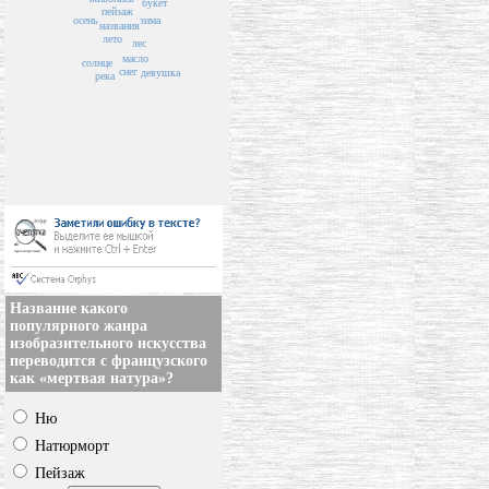
букет
пейзаж
зима
осень
названия
лето
лес
масло
солнце
снег
девушка
река
Название какого
популярного жанра
изобразительного искусства
переводится с французского
как «мертвая натура»?
Ню
Натюрморт
Пейзаж