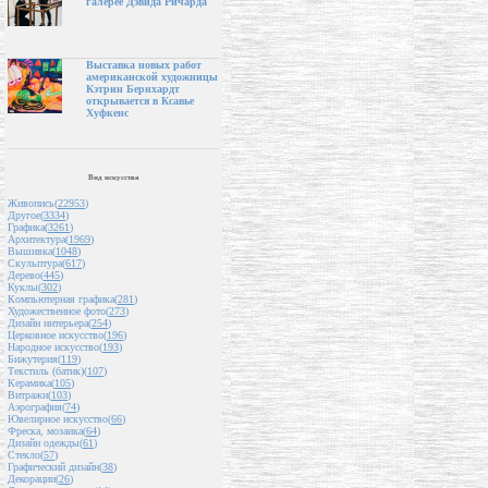
галерее Дэвида Ричарда
Выставка новых работ
американской художницы
Кэтрин Бернхардт
открывается в Ксавье
Хуфкенс
Вид искусства
Живопись(
22953
)
Другое(
3334
)
Графика(
3261
)
Архитектура(
1969
)
Вышивка(
1048
)
Скульптура(
617
)
Дерево(
445
)
Куклы(
302
)
Компьютерная графика(
281
)
Художественное фото(
273
)
Дизайн интерьера(
254
)
Церковное искусство(
196
)
Народное искусство(
193
)
Бижутерия(
119
)
Текстиль (батик)(
107
)
Керамика(
105
)
Витражи(
103
)
Аэрография(
74
)
Ювелирное искусство(
66
)
Фреска, мозаика(
64
)
Дизайн одежды(
61
)
Стекло(
57
)
Графический дизайн(
38
)
Декорации(
26
)