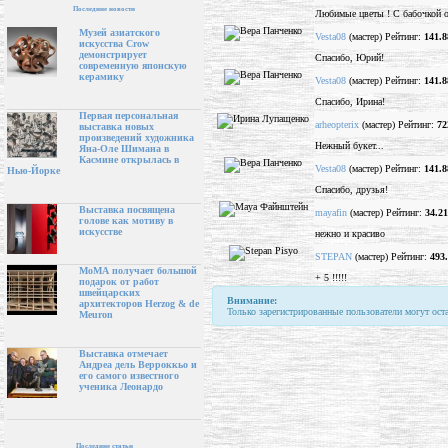
Последние новости
Любимые цветы ! С бабочкой оч
Музей азиатского
Vesta08
(мастер) Рейтинг:
141.8
искусства Crow
демонстрирует
Спасибо, Юрий!
современную японскую
керамику
Vesta08
(мастер) Рейтинг:
141.8
Спасибо, Ирина!
Первая персональная
arheopterix
(мастер) Рейтинг:
72
выставка новых
произведений художника
Нежный букет...
Яна-Оле Шимана в
Касмине открылась в
Vesta08
(мастер) Рейтинг:
141.8
Нью-Йорке
Спасибо, друзья!
Выставка посвящена
mayafin
(мастер) Рейтинг:
34.21
голове как мотиву в
искусстве
нежно и красиво
STEPAN
(мастер) Рейтинг:
493
МоМА получает большой
+ 5 !!!!!
подарок от работ
швейцарских
Внимание:
архитекторов Herzog & de
Только зарегистрированные пользователи могут ост
Meuron
Выставка отмечает
Андреа дель Верроккьо и
его самого известного
ученика Леонардо
Последние статьи