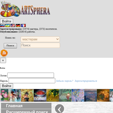
Войти
Зарегистрировано:
[1974] мастера, [373] посетителя.
Опубликовано:
[32814] работы.
Поиск по:
×
Войти
Логин
Пароль
Забыли пароль?
Зарегистрироваться
Войти
‹
Главная
Расширенный поиск