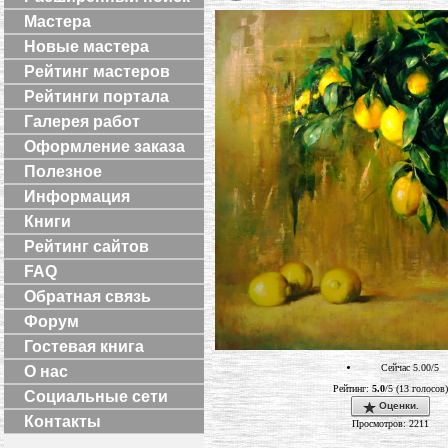
Мастера
Новые мастера
Рейтинг мастеров
Рейтинги портала
Галерея работ
Оформление заказа
Полезное
Информация
Книги
Рейтинг сайтов
FAQ
Обратная связь
Форум
Гостевая книга
Сейчас 5.00/5
О нас
Рейтинг:
5.0
/5 (13 голосов)
Социальные сети
Оценки.
Контакты
Просмотров: 2211