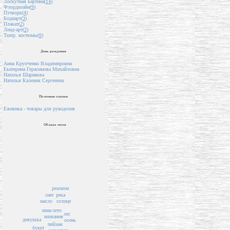
Лоскутная картина(
14
)
Флордизайн(
9
)
Пэчворк(
4
)
Бодиарт(
3
)
Плакат(
2
)
Ленд-арт(
2
)
Театр. костюмы(
0
)
День рождения
Анна Крупченко Владимировна
Екатерина Герасимова Михайловна
Наталья Шарикова
Наталья Каленик Сергеевна
Полезные ссылки
Ежевика - товары для рукоделия
Облако тегов
реализм
снег
река
масло
солнце
лето
зима
лес
названия
девушка
осень
пейзаж
букет