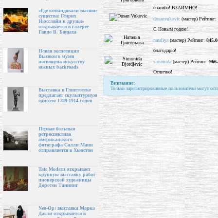
спасибо! ВЗАИМНО!
«Где командовали высшие
существа: Генрих
dusanvukovic
(мастер) Рейтинг:
Нюссляйн и друзья»
открывается в галерее
С Новым годом!
Гвидо В. Баудаха
nataliya
(мастер) Рейтинг:
845.0
благодарю!
Новая экспозиция
Высокого музея
simonida
(мастер) Рейтинг:
966
посвящена искусству
южных backroads
Отлично!
Внимание:
Только зарегистрированные пользователи могут ост
Выставка в Глиптотеке
предлагает скульптурную
одиссею 1789-1914 годов
Первая большая
ретроспектива
американского
фотографа Салли Манн
отправляется в Хьюстон
Tate Modern открывает
крупную выставку работ
пионерской художницы
Доротеи Таннинг
Neo-Op: выставка Марка
Дагли открывается в