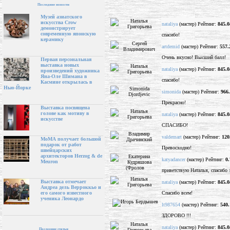
Последние новости
Музей азиатского
искусства Crow
nataliya
(мастер) Рейтинг:
845.0
демонстрирует
современную японскую
спасибо!
керамику
artdemid
(мастер) Рейтинг:
557.
Очень вкусно! Высший балл!
Первая персональная
выставка новых
nataliya
(мастер) Рейтинг:
845.0
произведений художника
Яна-Оле Шимана в
спасибо!
Касмине открылась в
Нью-Йорке
simonida
(мастер) Рейтинг:
966
Прекрасно!
Выставка посвящена
голове как мотиву в
nataliya
(мастер) Рейтинг:
845.0
искусстве
СПАСИБО!
valdemart
(мастер) Рейтинг:
120
МоМА получает большой
подарок от работ
Превосходно!
швейцарских
архитекторов Herzog & de
katyadancer
(мастер) Рейтинг:
0.
Meuron
приветствую Наталья, спасибо з
Выставка отмечает
nataliya
(мастер) Рейтинг:
845.0
Андреа дель Верроккьо и
Спасибо всем!
его самого известного
ученика Леонардо
lt987654
(мастер) Рейтинг:
540.
ЗДОРОВО !!!
nataliya
(мастер) Рейтинг:
845.0
Последние статьи