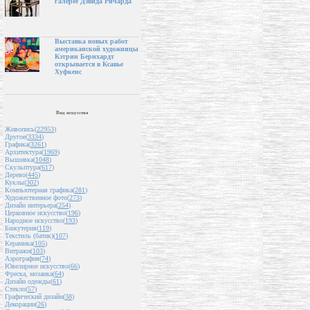
галерее Дэвида Ричарда
Выставка новых работ
американской художницы
Кэтрин Бернхардт
открывается в Ксавье
Хуфкенс
Вид искусства
Живопись(
22953
)
Другое(
3334
)
Графика(
3261
)
Архитектура(
1969
)
Вышивка(
1048
)
Скульптура(
617
)
Дерево(
445
)
Куклы(
302
)
Компьютерная графика(
281
)
Художественное фото(
273
)
Дизайн интерьера(
254
)
Церковное искусство(
196
)
Народное искусство(
193
)
Бижутерия(
119
)
Текстиль (батик)(
107
)
Керамика(
105
)
Витражи(
103
)
Аэрография(
74
)
Ювелирное искусство(
66
)
Фреска, мозаика(
64
)
Дизайн одежды(
61
)
Стекло(
57
)
Графический дизайн(
38
)
Декорации(
26
)