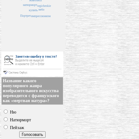
живопись
натюрморт
tegicheskie
небо
купить
Портрет
импрессионизм
Название какого
популярного жанра
изобразительного искусства
переводится с французского
как «мертвая натура»?
Ню
Натюрморт
Пейзаж