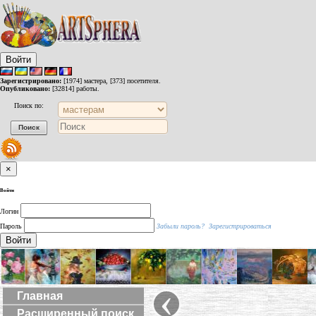
Войти
Зарегистрировано:
[1974] мастера, [373] посетителя.
Опубликовано:
[32814] работы.
Поиск по:
×
Войти
Логин
Пароль
Забыли пароль?
Зарегистрироваться
Войти
‹
Главная
Расширенный поиск