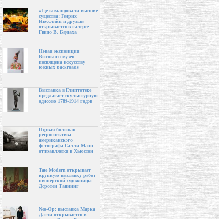
«Где командовали высшие
существа: Генрих
Нюссляйн и друзья»
открывается в галерее
Гвидо В. Баудаха
Новая экспозиция
Высокого музея
посвящена искусству
южных backroads
Выставка в Глиптотеке
предлагает скульптурную
одиссею 1789-1914 годов
Первая большая
ретроспектива
американского
фотографа Салли Манн
отправляется в Хьюстон
Tate Modern открывает
крупную выставку работ
пионерской художницы
Доротеи Таннинг
Neo-Op: выставка Марка
Дагли открывается в