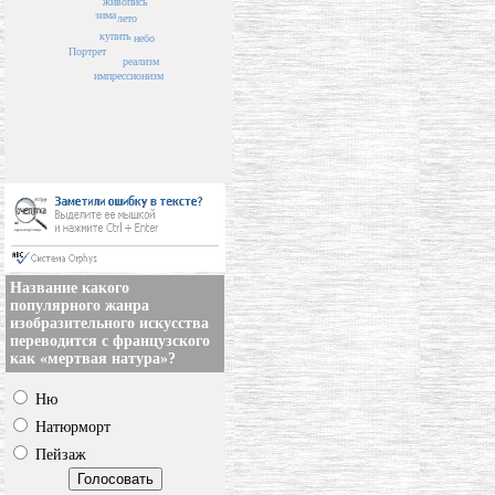
живопись
зима
лето
купить
небо
Портрет
реализм
импрессионизм
Название какого
популярного жанра
изобразительного искусства
переводится с французского
как «мертвая натура»?
Ню
Натюрморт
Пейзаж