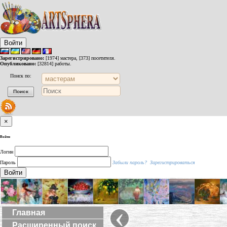
Войти
Зарегистрировано:
[1974] мастера, [373] посетителя.
Опубликовано:
[32814] работы.
Поиск по:
×
Войти
Логин
Пароль
Забыли пароль?
Зарегистрироваться
Войти
‹
Главная
Расширенный поиск