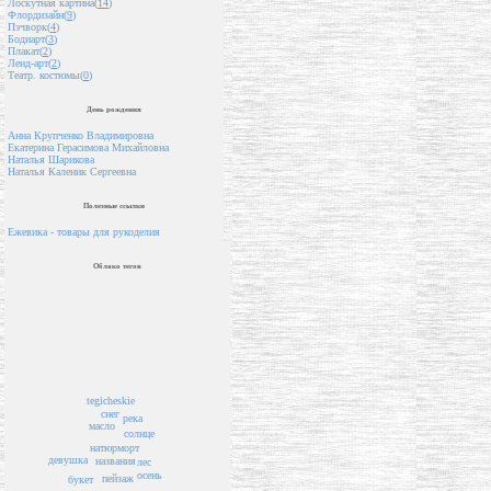
Лоскутная картина(
14
)
Флордизайн(
9
)
Пэчворк(
4
)
Бодиарт(
3
)
Плакат(
2
)
Ленд-арт(
2
)
Театр. костюмы(
0
)
День рождения
Анна Крупченко Владимировна
Екатерина Герасимова Михайловна
Наталья Шарикова
Наталья Каленик Сергеевна
Полезные ссылки
Ежевика - товары для рукоделия
Облако тегов
tegicheskie
снег
река
масло
солнце
натюрморт
девушка
названия
лес
осень
пейзаж
букет