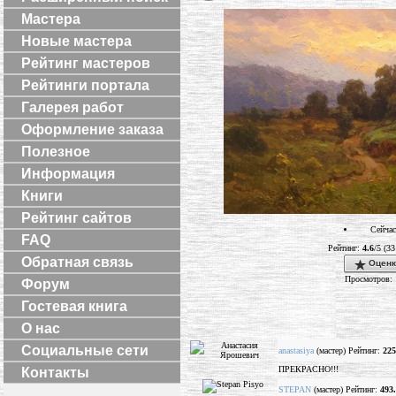
Мастера
Новые мастера
Рейтинг мастеров
Рейтинги портала
Галерея работ
Оформление заказа
Полезное
Информация
Книги
Рейтинг сайтов
Сейчас
FAQ
Рейтинг:
4.6
/5 (33
Обратная связь
Оценк
Просмотров: 
Форум
Гостевая книга
О нас
Социальные сети
anastasiya
(мастер) Рейтинг:
225
ПРЕКРАСНО!!!
Контакты
STEPAN
(мастер) Рейтинг:
493