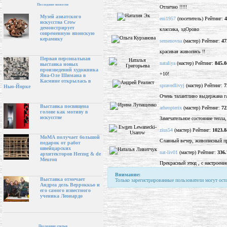
Последние новости
Отлично !!!!!
Музей азиатского
eni1957
(посетитель) Рейтинг:
4
искусства Crow
демонстрирует
классика, здОрово
современную японскую
керамику
semenovna
(мастер) Рейтинг:
47
красивая живопись !!
Первая персональная
nataliya
(мастер) Рейтинг:
845.0
выставка новых
произведений художника
+10!
Яна-Оле Шимана в
Касмине открылась в
spravedlivyj
(мастер) Рейтинг:
7
Нью-Йорке
Очень талантливо выдержана г
Выставка посвящена
arheopterix
(мастер) Рейтинг:
72
голове как мотиву в
искусстве
Замечательное состояние тепла,
zius54
(мастер) Рейтинг:
1023.8
МоМА получает большой
Славный вечер, живописный п
подарок от работ
швейцарских
nat-liv01
(мастер) Рейтинг:
336.
архитекторов Herzog & de
Meuron
Прекрасный этюд , с настроение
Внимание:
Выставка отмечает
Только зарегистрированные пользователи могут ост
Андреа дель Верроккьо и
его самого известного
ученика Леонардо
Последние статьи