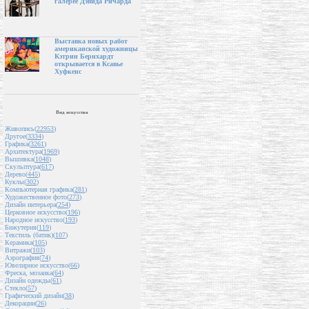
галерее Дэвида Ричарда
Выставка новых работ
американской художницы
Кэтрин Бернхардт
открывается в Ксавье
Хуфкенс
Вид искусства
Живопись(
22953
)
Другое(
3334
)
Графика(
3261
)
Архитектура(
1969
)
Вышивка(
1048
)
Скульптура(
617
)
Дерево(
445
)
Куклы(
302
)
Компьютерная графика(
281
)
Художественное фото(
273
)
Дизайн интерьера(
254
)
Церковное искусство(
196
)
Народное искусство(
193
)
Бижутерия(
119
)
Текстиль (батик)(
107
)
Керамика(
105
)
Витражи(
103
)
Аэрография(
74
)
Ювелирное искусство(
66
)
Фреска, мозаика(
64
)
Дизайн одежды(
61
)
Стекло(
57
)
Графический дизайн(
38
)
Декорации(
26
)