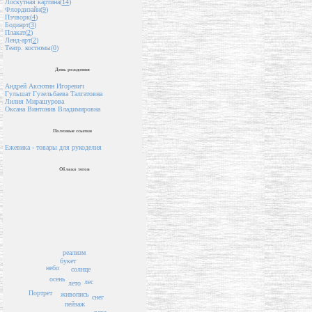
Лоскутная картина(
14
)
Флордизайн(
9
)
Пэчворк(
4
)
Бодиарт(
3
)
Плакат(
2
)
Ленд-арт(
2
)
Театр. костюмы(
0
)
День рождения
Андрей Аксютин Игоревич
Гульшат Гузельбаева Талгатовна
Лилия Мирашурова
Оксана Винтонив Владимировна
Полезные ссылки
Ежевика - товары для рукоделия
Облако тегов
реализм
букет
небо
солнце
осень
лес
лето
Портрет
живопись
снег
пейзаж