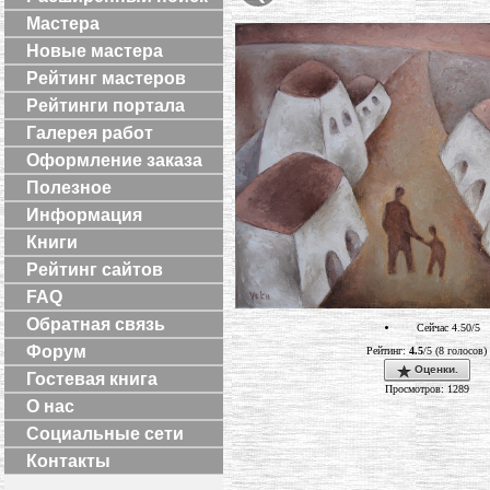
Мастера
Новые мастера
Рейтинг мастеров
Рейтинги портала
Галерея работ
Оформление заказа
Полезное
Информация
Книги
Рейтинг сайтов
FAQ
Обратная связь
Сейчас 4.50/5
Форум
Рейтинг:
4.5
/5 (8 голосов)
Оценки.
Гостевая книга
Просмотров: 1289
О нас
Социальные сети
Контакты