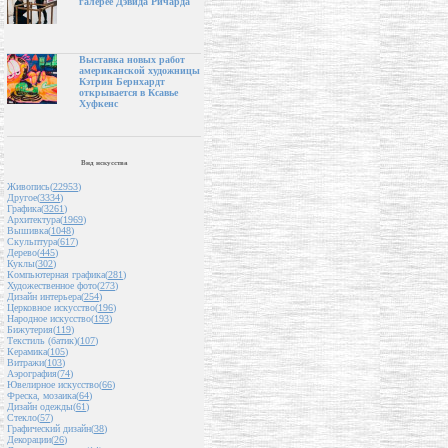
галерее Дэвида Ричарда
Выставка новых работ
американской художницы
Кэтрин Бернхардт
открывается в Ксавье
Хуфкенс
Вид искусства
Живопись(
22953
)
Другое(
3334
)
Графика(
3261
)
Архитектура(
1969
)
Вышивка(
1048
)
Скульптура(
617
)
Дерево(
445
)
Куклы(
302
)
Компьютерная графика(
281
)
Художественное фото(
273
)
Дизайн интерьера(
254
)
Церковное искусство(
196
)
Народное искусство(
193
)
Бижутерия(
119
)
Текстиль (батик)(
107
)
Керамика(
105
)
Витражи(
103
)
Аэрография(
74
)
Ювелирное искусство(
66
)
Фреска, мозаика(
64
)
Дизайн одежды(
61
)
Стекло(
57
)
Графический дизайн(
38
)
Декорации(
26
)