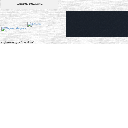
Смотреть результаты
(c) Дизайн-група "Dolphins"