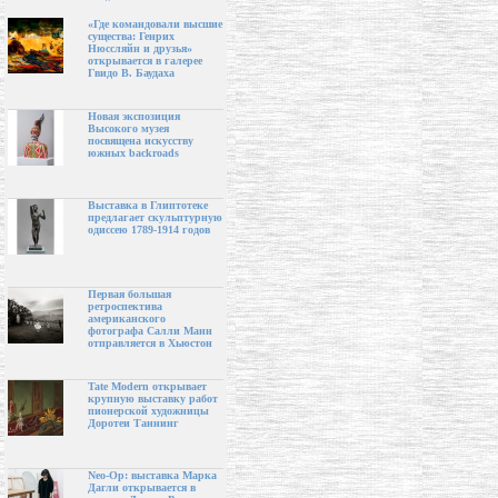
«Где командовали высшие
существа: Генрих
Нюссляйн и друзья»
открывается в галерее
Гвидо В. Баудаха
Новая экспозиция
Высокого музея
посвящена искусству
южных backroads
Выставка в Глиптотеке
предлагает скульптурную
одиссею 1789-1914 годов
Первая большая
ретроспектива
американского
фотографа Салли Манн
отправляется в Хьюстон
Tate Modern открывает
крупную выставку работ
пионерской художницы
Доротеи Таннинг
Neo-Op: выставка Марка
Дагли открывается в