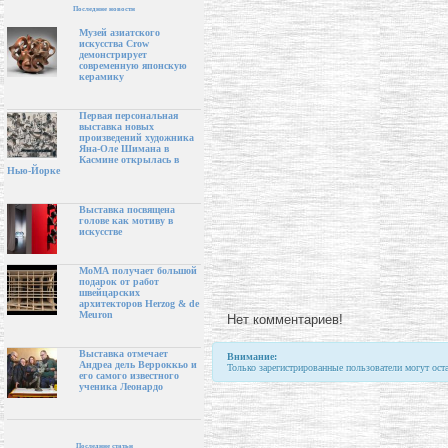
Последние новости
Музей азиатского
искусства Crow
демонстрирует
современную японскую
керамику
Первая персональная
выставка новых
произведений художника
Яна-Оле Шимана в
Касмине открылась в
Нью-Йорке
Выставка посвящена
голове как мотиву в
искусстве
МоМА получает большой
подарок от работ
швейцарских
архитекторов Herzog & de
Meuron
Нет комментариев!
Выставка отмечает
Внимание:
Андреа дель Верроккьо и
Только зарегистрированные пользователи могут ост
его самого известного
ученика Леонардо
Последние статьи