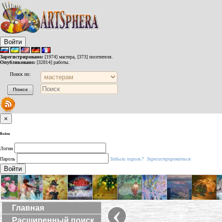
Войти
Зарегистрировано:
[1974] мастера, [373] посетителя.
Опубликовано:
[32814] работы.
Поиск по:
×
Войти
Логин
Пароль
Забыли пароль?
Зарегистрироваться
Войти
‹
Главная
Расширенный поиск