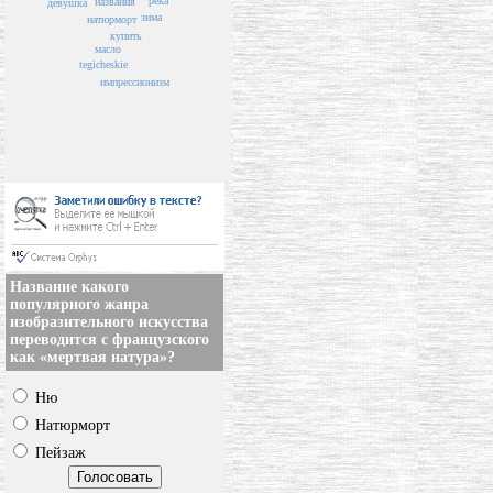
река
названия
девушка
зима
натюрморт
купить
масло
tegicheskie
импрессионизм
Название какого
популярного жанра
изобразительного искусства
переводится с французского
как «мертвая натура»?
Ню
Натюрморт
Пейзаж