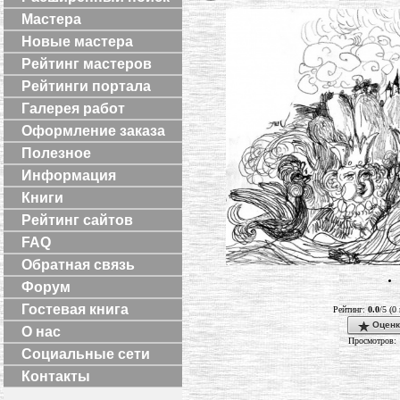
Мастера
Новые мастера
Рейтинг мастеров
Рейтинги портала
Галерея работ
Оформление заказа
Полезное
Информация
Книги
Рейтинг сайтов
FAQ
Обратная связь
Форум
Гостевая книга
Рейтинг:
0.0
/5 (0
Оценк
О нас
Просмотров: 
Социальные сети
Контакты