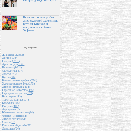
галерее Дэвида Ричарда
Выставка новых работ
американской художницы
Кэтрин Бернхардт
открывается в Ксавье
Хуфкенс
Вид искусства
Живопись(
22953
)
Другое(
3334
)
Графика(
3261
)
Архитектура(
1969
)
Вышивка(
1048
)
Скульптура(
617
)
Дерево(
445
)
Куклы(
302
)
Компьютерная графика(
281
)
Художественное фото(
273
)
Дизайн интерьера(
254
)
Церковное искусство(
196
)
Народное искусство(
193
)
Бижутерия(
119
)
Текстиль (батик)(
107
)
Керамика(
105
)
Витражи(
103
)
Аэрография(
74
)
Ювелирное искусство(
66
)
Фреска, мозаика(
64
)
Дизайн одежды(
61
)
Стекло(
57
)
Графический дизайн(
38
)
Декорации(
26
)