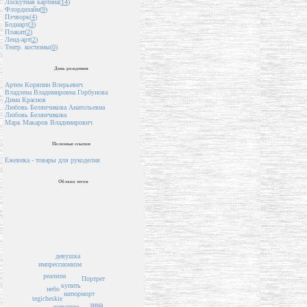
Лоскутная картина(
14
)
Флордизайн(
9
)
Пэчворк(
4
)
Бодиарт(
3
)
Плакат(
2
)
Ленд-арт(
2
)
Театр. костюмы(
0
)
День рождения
Артем Коряпин Влерьевич
Владлена Владимировна Горбунова
Дима Краснов
Любовь Белянчикова Анатольевна
Любовь Белянчикова
Марк Макаров Владимирович
Полезные ссылки
Ежевика - товары для рукоделия
Облако тегов
девушка
импрессионизм
реализм
Портрет
купить
небо
натюрморт
tegicheskie
зима
живопись