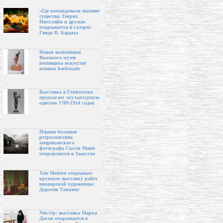
«Где командовали высшие
существа: Генрих
Нюссляйн и друзья»
открывается в галерее
Гвидо В. Баудаха
Новая экспозиция
Высокого музея
посвящена искусству
южных backroads
Выставка в Глиптотеке
предлагает скульптурную
одиссею 1789-1914 годов
Первая большая
ретроспектива
американского
фотографа Салли Манн
отправляется в Хьюстон
Tate Modern открывает
крупную выставку работ
пионерской художницы
Доротеи Таннинг
Neo-Op: выставка Марка
Дагли открывается в