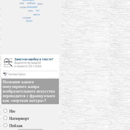
снег
пейзаж
река
названия
осень
лес
лето
масло
солнце
букет
Название какого
популярного жанра
изобразительного искусства
переводится с французского
как «мертвая натура»?
Ню
Натюрморт
Пейзаж