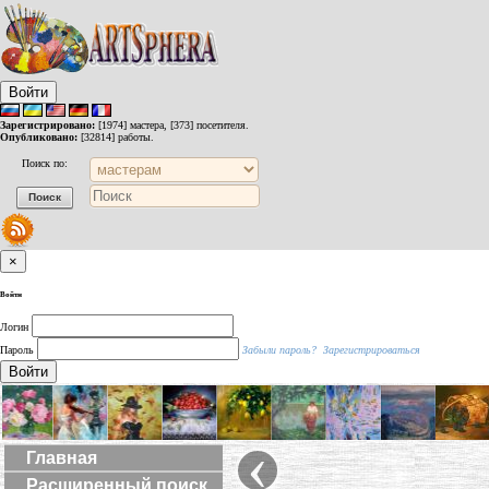
Войти
Зарегистрировано:
[1974] мастера, [373] посетителя.
Опубликовано:
[32814] работы.
Поиск по:
×
Войти
Логин
Пароль
Забыли пароль?
Зарегистрироваться
Войти
‹
Главная
Расширенный поиск