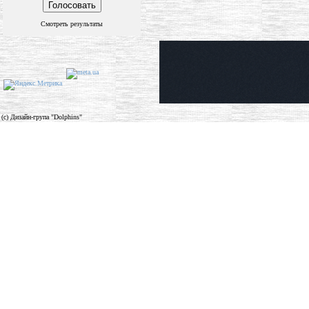
Смотреть результаты
(c) Дизайн-група "Dolphins"