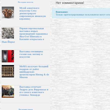
Нет комментариев!
Последние новости
Музей азиатского
искусства Crow
Внимание:
демонстрирует
Только зарегистрированные пользователи могут ост
современную японскую
керамику
Первая персональная
выставка новых
произведений художника
Яна-Оле Шимана в
Касмине открылась в
Нью-Йорке
Выставка посвящена
голове как мотиву в
искусстве
МоМА получает большой
подарок от работ
швейцарских
архитекторов Herzog & de
Meuron
Выставка отмечает
Андреа дель Верроккьо и
его самого известного
ученика Леонардо
Последние статьи