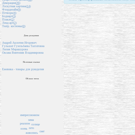
Декорации(
26
)
Лоскутная картина(
14
)
Флордизайн(
9
)
Пэчворк(
4
)
Бодиарт(
3
)
Плакат(
2
)
Ленд-арт(
2
)
Театр. костюмы(
0
)
День рождения
Андрей Аксютин Игоревич
Гульшат Гузельбаева Талгатовна
Лилия Мирашурова
Оксана Винтонив Владимировна
Полезные ссылки
Ежевика - товары для рукоделия
Облако тегов
импрессионизм
зима
реализм
солнце
лето
осень
снег
живопись