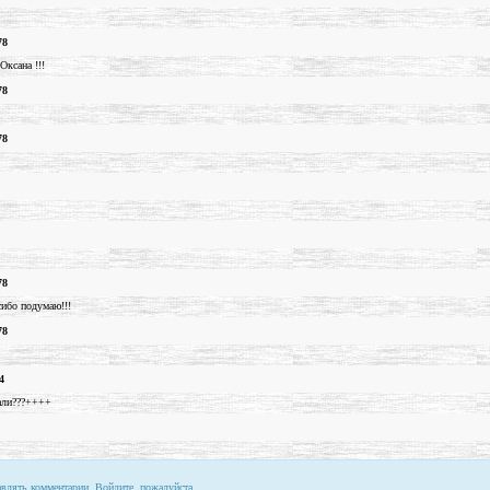
78
ксана !!!
78
78
78
сибо подумаю!!!
78
4
мали???++++
авлять комментарии. Войдите, пожалуйста.