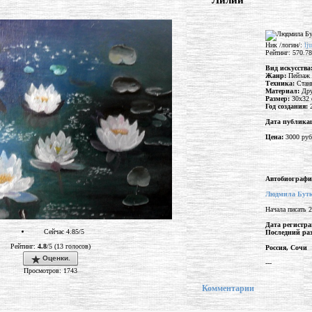
"Лилии"
Ник /логин/:
lj
Рейтинг: 570.78
Вид искусства
Жанр:
Пейзаж
Техника:
Стан
Материал:
Дру
Размер:
30x32 
Год создания:
Дата публика
Цена:
3000 руб
Автобиографи
Людмила Бутк
Начала писать 
Дата регистра
Сейчас 4.85/5
Последний раз
Рейтинг:
4.8
/5 (13 голосов)
Россия, Сочи
Оценки.
---
Просмотров: 1743
Комментарии