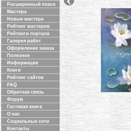
Расширенный поиск
Мастера
Новые мастера
Рейтинг мастеров
Рейтинги портала
Галерея работ
Оформление заказа
Полезное
Информация
Книги
Рейтинг сайтов
FAQ
Обратная связь
Форум
Гостевая книга
О нас
Социальные сети
Контакты