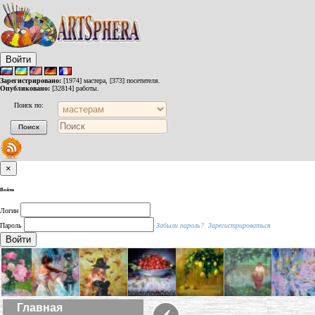
Войти
Зарегистрировано:
[1974] мастера, [373] посетителя.
Опубликовано:
[32814] работы.
Поиск по:
×
Войти
Логин
Пароль
Забыли пароль?
Зарегистрироваться
Войти
‹
Главная