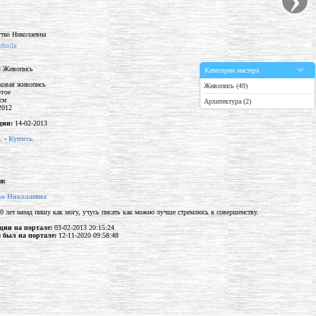
udmila
:
Живопись
Категории мастера
ковая живопись
Живопись (49)
гое
см
Архитектура (2)
2012
ции:
14-02-2013
. -
Купить
я:
о Николаевна
20 лет назад пишу как могу, учусь писать как можно лучше стремлюсь к совершенству.
ции на портале:
03-02-2013 20:15:24
 был на портале:
12-11-2020 09:58:48