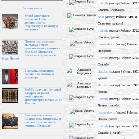
ljudmila
(мастер) Рейтинг:
570.
Последние новости
Спасибо Александра!
Музей азиатского
artist
(мастер) Рейтинг:
319.58
искусства Crow
демонстрирует
Сказочная красота!
современную японскую
керамику
ljudmila
(мастер) Рейтинг:
570.
Спасибо Душан!
Первая персональная
dusanvukovic
(мастер) Рейтинг:
выставка новых
произведений художника
Прекрасно!
Яна-Оле Шимана в
Касмине открылась в
ljudmila
(мастер) Рейтинг:
570.
Нью-Йорке
Спасибо!
Выставка посвящена
alexplast
(мастер) Рейтинг:
997.
голове как мотиву в
искусстве
красота!
alexplast
(мастер) Рейтинг:
997.
МоМА получает большой
красота!
подарок от работ
швейцарских
ljudmila
(мастер) Рейтинг:
570.
архитекторов Herzog & de
Meuron
Душан, спасибо!
dusanvukovic
(мастер) Рейтинг:
Выставка отмечает
Андреа дель Верроккьо и
Нежная работа...
его самого известного
ученика Леонардо
ljudmila
(мастер) Рейтинг:
570.
Спасибо Виталий !