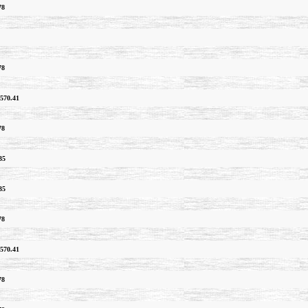
78
78
570.41
78
35
35
78
570.41
78