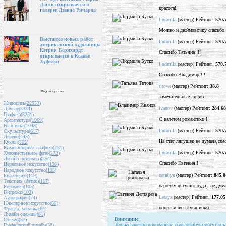
Дагли открывается в
красота!
галерее Дэвида Ричарда
ljudmila
(мастер) Рейтинг:
570.
Можно и дюймовочку спасибо О
Выставка новых работ
ljudmila
(мастер) Рейтинг:
570.
американской художницы
Кэтрин Бернхардт
Спасибо Татьяна !!!
открывается в Ксавье
Хуфкенс
ljudmila
(мастер) Рейтинг:
570.
Спасибо Владимир !!!
titova
(мастер) Рейтинг:
38.8
Вид искусства
замечательные лилии
Живопись(
22953
)
ivanov
(мастер) Рейтинг:
284.68
Другое(
3334
)
Графика(
3261
)
С налётом романтики !
Архитектура(
1969
)
Вышивка(
1048
)
ljudmila
(мастер) Рейтинг:
570.
Скульптура(
617
)
Дерево(
445
)
На счет лягушек не думала,спа
Куклы(
302
)
Компьютерная графика(
281
)
ljudmila
(мастер) Рейтинг:
570.
Художественное фото(
273
)
Дизайн интерьера(
254
)
Спасибо Евгения!!!
Церковное искусство(
196
)
Народное искусство(
193
)
nataliya
(мастер) Рейтинг:
845.0
Бижутерия(
119
)
Текстиль (батик)(
107
)
парочку лягушек туда.. не ду
Керамика(
105
)
Витражи(
103
)
Letaya
(мастер) Рейтинг:
177.05
Аэрография(
74
)
Ювелирное искусство(
66
)
понравились кувшинки
Фреска, мозаика(
64
)
Дизайн одежды(
61
)
Внимание:
Стекло(
57
)
Только зарегистрированные пользователи могут ост
Графический дизайн(
38
)