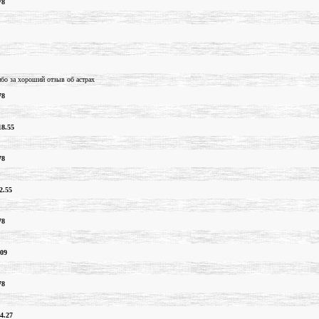
78
бо за хороший отзыв об астрах
78
18.55
78
2.55
78
.09
78
4.27