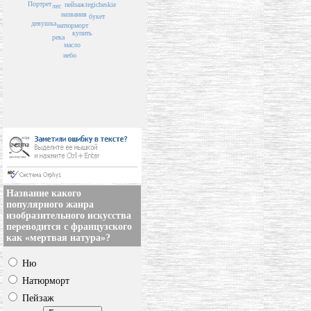
Портрет
пейзаж
tegicheskie
лес
названия
букет
девушка
натюрморт
купить
река
масло
небо
Название какого
популярного жанра
изобразительного искусства
переводится с французского
как «мертвая натура»?
Ню
Натюрморт
Пейзаж