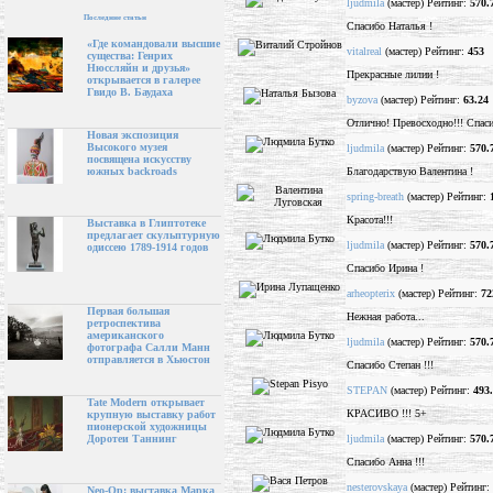
ljudmila
(мастер) Рейтинг:
570.
Последние статьи
Спасибо Наталья !
«Где командовали высшие
vitalreal
(мастер) Рейтинг:
453
существа: Генрих
Нюссляйн и друзья»
Прекрасные лилии !
открывается в галерее
Гвидо В. Баудаха
byzova
(мастер) Рейтинг:
63.24
Отлично! Превосходно!!! Спаси
Новая экспозиция
Высокого музея
ljudmila
(мастер) Рейтинг:
570.
посвящена искусству
Благодарствую Валентина !
южных backroads
spring-breath
(мастер) Рейтинг:
Красота!!!
Выставка в Глиптотеке
предлагает скульптурную
ljudmila
(мастер) Рейтинг:
570.
одиссею 1789-1914 годов
Спасибо Ирина !
arheopterix
(мастер) Рейтинг:
72
Первая большая
Нежная работа...
ретроспектива
американского
ljudmila
(мастер) Рейтинг:
570.
фотографа Салли Манн
отправляется в Хьюстон
Спасибо Степан !!!
STEPAN
(мастер) Рейтинг:
493
Tate Modern открывает
КРАСИВО !!! 5+
крупную выставку работ
пионерской художницы
ljudmila
(мастер) Рейтинг:
570.
Доротеи Таннинг
Спасибо Анна !!!
nesterovskaya
(мастер) Рейтинг:
Neo-Op: выставка Марка