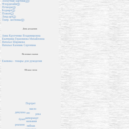
Лоскутная картина(
14
)
Флордизайн(
9
)
Пэчворк(
4
)
Бодиарт(
3
)
Плакат(
2
)
Ленд-арт(
2
)
Театр. костюмы(
0
)
День рождения
Анна Крупченко Владимировна
Екатерина Герасимова Михайловна
Наталья Шарикова
Наталья Каленик Сергеевна
Полезные ссылки
Ежевика - товары для рукоделия
Облако тегов
Портрет
масло
девушка
лес
река
натюрморт
букет
названия
реализм
пейзаж