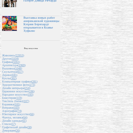
галерее Дэвида Ричарда
Выставка новых работ
американской художницы
Кэтрин Бернхардт
открывается в Ксавье
Хуфкенс
Вид искусства
Живопись(
22953
)
Другое(
3334
)
Графика(
3261
)
Архитектура(
1969
)
Вышивка(
1048
)
Скульптура(
617
)
Дерево(
445
)
Куклы(
302
)
Компьютерная графика(
281
)
Художественное фото(
273
)
Дизайн интерьера(
254
)
Церковное искусство(
196
)
Народное искусство(
193
)
Бижутерия(
119
)
Текстиль (батик)(
107
)
Керамика(
105
)
Витражи(
103
)
Аэрография(
74
)
Ювелирное искусство(
66
)
Фреска, мозаика(
64
)
Дизайн одежды(
61
)
Стекло(
57
)
Графический дизайн(
38
)
Декорации(
26
)