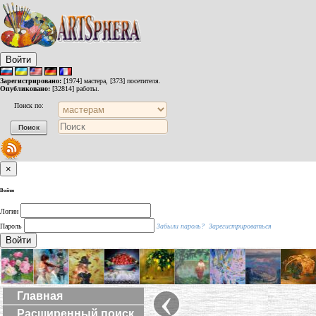
Войти
Зарегистрировано:
[1974] мастера, [373] посетителя.
Опубликовано:
[32814] работы.
Поиск по:
×
Войти
Логин
Пароль
Забыли пароль?
Зарегистрироваться
Войти
‹
Главная
Расширенный поиск