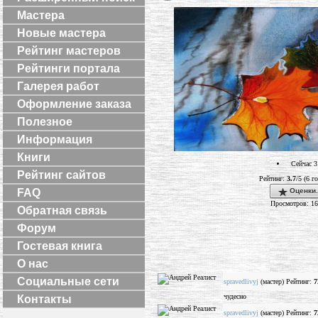
Мастера
Новые мастера
Рейтинг мастеров
Рейтинги портала
Галерея работ
Оформление заказа
Полезное
Информация
Книги
Сейчас 3
Рейтинг сайтов
Рейтинг:
3.7
/5 (6 г
Оценки.
FAQ
Просмотров: 1
Обратная связь
Форум
Гостевая книга
О нас
Социальные сети
spravedlivyj
(мастер) Рейтинг:
7
чудесно
Контакты
spravedlivyj
(мастер) Рейтинг:
7