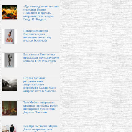
«Где командовали высшие
существа: Генрих
Нюссляйн и друзья»
открывается в галерее
Гвидо В. Баудаха
Новая экспозиция
Высокого музея
посвящена искусству
южных backroads
Выставка в Глиптотеке
предлагает скульптурную
одиссею 1789-1914 годов
Первая большая
ретроспектива
американского
фотографа Салли Манн
отправляется в Хьюстон
Tate Modern открывает
крупную выставку работ
пионерской художницы
Доротеи Таннинг
Neo-Op: выставка Марка
Дагли открывается в