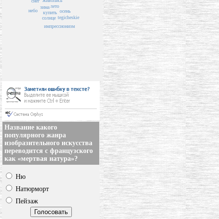
живопись
снег
лето
зима
небо
осень
купить
tegicheskie
солнце
импрессионизм
Название какого
популярного жанра
изобразительного искусства
переводится с французского
как «мертвая натура»?
Ню
Натюрморт
Пейзаж