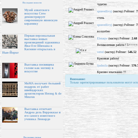
Последние новости
чудесно
Музей азиатского
spravedlivyj
(мастер) Рейтинг:
7
искусства Crow
демонстрирует
очень
современную японскую
керамику
spravedlivyj
(мастер) Рейтинг:
7
волшебно
Первая персональная
Elenaqw
(мастер) Рейтинг:
2.68
выставка новых
произведений художника
Великолепная работа ! 5+++++
Яна-Оле Шимана в
Касмине открылась в
vettel
(мастер) Рейтинг:
546.52
Нью-Йорке
Красивая работа!
Выставка посвящена
ljudmila
(мастер) Рейтинг:
570.
голове как мотиву в
искусстве
Красиво изысканно !!!
Внимание:
Только зарегистрированные пользователи могут ост
МоМА получает большой
подарок от работ
швейцарских
архитекторов Herzog & de
Meuron
Выставка отмечает
Андреа дель Верроккьо и
его самого известного
ученика Леонардо
Последние статьи