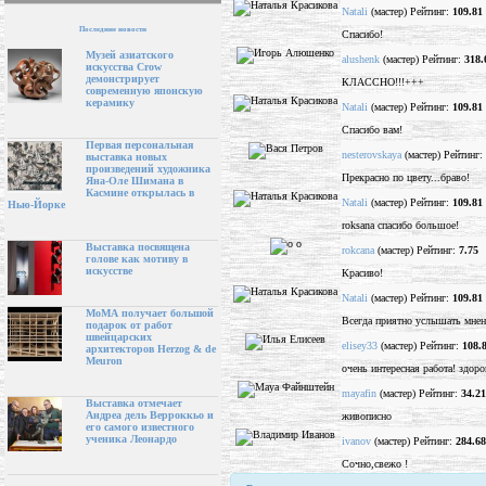
Natali
(мастер) Рейтинг:
109.81
Последние новости
Спасибо!
Музей азиатского
alushenk
(мастер) Рейтинг:
318.
искусства Crow
демонстрирует
КЛАССНО!!!+++
современную японскую
керамику
Natali
(мастер) Рейтинг:
109.81
Спасибо вам!
Первая персональная
nesterovskaya
(мастер) Рейтинг:
выставка новых
произведений художника
Прекрасно по цвету...браво!
Яна-Оле Шимана в
Касмине открылась в
Natali
(мастер) Рейтинг:
109.81
Нью-Йорке
roksana спасибо большое!
Выставка посвящена
rokcana
(мастер) Рейтинг:
7.75
голове как мотиву в
искусстве
Красиво!
Natali
(мастер) Рейтинг:
109.81
МоМА получает большой
Всегда приятно услышать мнен
подарок от работ
швейцарских
elisey33
(мастер) Рейтинг:
108.
архитекторов Herzog & de
Meuron
очень интересная работа! здоро
mayafin
(мастер) Рейтинг:
34.21
Выставка отмечает
Андреа дель Верроккьо и
живописно
его самого известного
ученика Леонардо
ivanov
(мастер) Рейтинг:
284.68
Сочно,свежо !