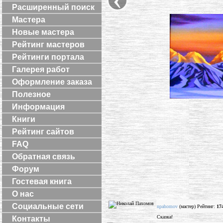
Расширенный поиск
Мастера
Новые мастера
Рейтинг мастеров
Рейтинги портала
Галерея работ
Оформление заказа
Полезное
Информация
Книги
Рейтинг сайтов
FAQ
Обратная связь
Форум
Гостевая книга
О нас
Социальные сети
npahomov
(мастер) Рейтинг:
17
Сказка!
Контакты