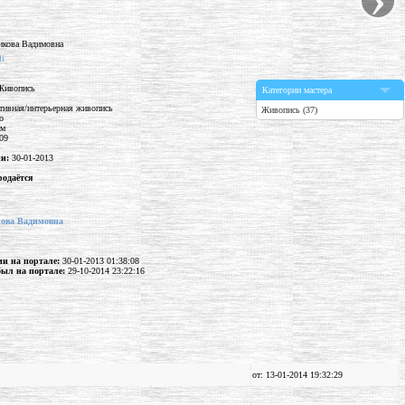
li
Живопись
Категории мастера
тивная/интерьерная живопись
Живопись (37)
о
см
09
ии:
30-01-2013
родаётся
кова Вадимовна
ии на портале:
30-01-2013 01:38:08
был на портале:
29-10-2014 23:22:16
от: 13-01-2014 19:32:29