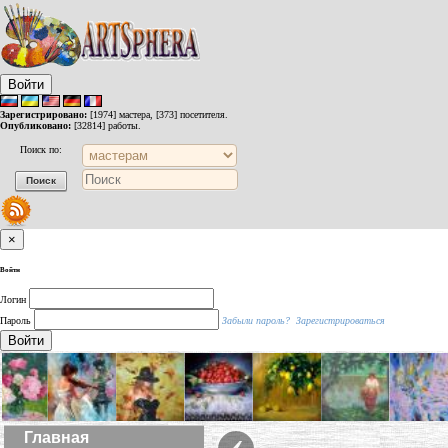
Войти
Зарегистрировано:
[1974] мастера, [373] посетителя.
Опубликовано:
[32814] работы.
Поиск по:
×
Войти
Логин
Пароль
Забыли пароль?
Зарегистрироваться
Войти
‹
Главная