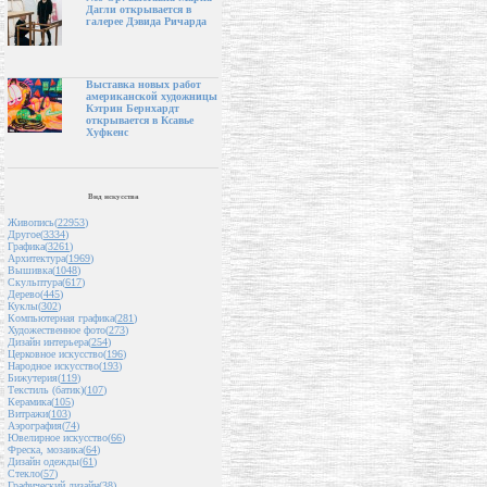
Дагли открывается в
галерее Дэвида Ричарда
Выставка новых работ
американской художницы
Кэтрин Бернхардт
открывается в Ксавье
Хуфкенс
Вид искусства
Живопись(
22953
)
Другое(
3334
)
Графика(
3261
)
Архитектура(
1969
)
Вышивка(
1048
)
Скульптура(
617
)
Дерево(
445
)
Куклы(
302
)
Компьютерная графика(
281
)
Художественное фото(
273
)
Дизайн интерьера(
254
)
Церковное искусство(
196
)
Народное искусство(
193
)
Бижутерия(
119
)
Текстиль (батик)(
107
)
Керамика(
105
)
Витражи(
103
)
Аэрография(
74
)
Ювелирное искусство(
66
)
Фреска, мозаика(
64
)
Дизайн одежды(
61
)
Стекло(
57
)
Графический дизайн(
38
)