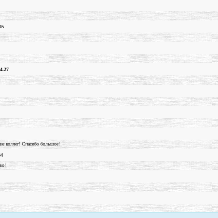
05
4.27
ие коллег! Спасибо большое!
84
во!