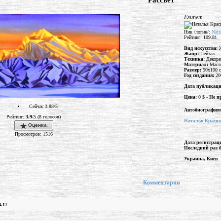
"Рассвет"
Египет
Ник /логин/:
Nata
Рейтинг: 109.81
Вид искусства:
Жанр:
Пейзаж
Техника:
Декора
Материал:
Масл
Размер:
50x100 
Год создания:
20
Дата публикац
Цена:
0 $ -
Не п
Сейчас 3.88/5
Автобиография:
Рейтинг:
3.9
/5 (8 голосов)
Наталья Краси
Оценки.
Просмотров: 1516
Дата регистрац
Последний раз 
Украина, Киев
---
Комментарии
4.17