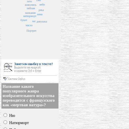
снег
лето
небо
живопись
пейзаж
река
названия
зима
натюрморт
букет
лес
девушка
масло
Портрет
Название какого
популярного жанра
изобразительного искусства
переводится с французского
как «мертвая натура»?
Ню
Натюрморт