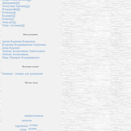
Декорации(
26
)
Лоскутная картина(
14
)
Флордизайн(
9
)
Пэчворк(
4
)
Бодиарт(
3
)
Плакат(
2
)
Ленд-арт(
2
)
Театр. костюмы(
0
)
День рождения
Артем Коряпин Влерьевич
Владлена Владимировна Горбунова
Дима Краснов
Любовь Белянчикова Анатольевна
Любовь Белянчикова
Марк Макаров Владимирович
Полезные ссылки
Ежевика - товары для рукоделия
Облако тегов
импрессионизм
реализм
солнце
tegicheskie
купить
осень