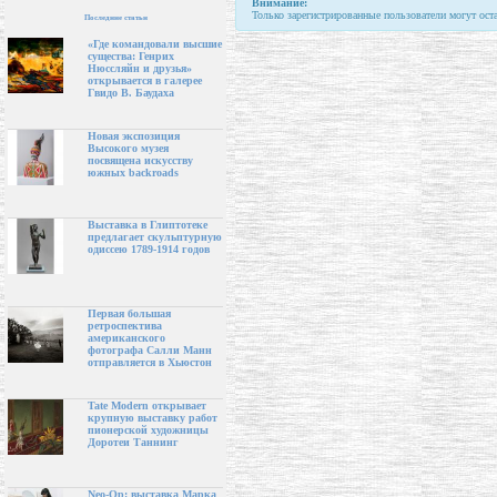
Внимание:
Только зарегистрированные пользователи могут ост
Последние статьи
«Где командовали высшие
существа: Генрих
Нюссляйн и друзья»
открывается в галерее
Гвидо В. Баудаха
Новая экспозиция
Высокого музея
посвящена искусству
южных backroads
Выставка в Глиптотеке
предлагает скульптурную
одиссею 1789-1914 годов
Первая большая
ретроспектива
американского
фотографа Салли Манн
отправляется в Хьюстон
Tate Modern открывает
крупную выставку работ
пионерской художницы
Доротеи Таннинг
Neo-Op: выставка Марка