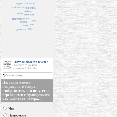
натюрморт
букет
tegicheskie
живопись
пейзаж
масло
названия
лето
лес
Портрет
осень
солнце
снег
зима
река
девушка
Название какого
популярного жанра
изобразительного искусства
переводится с французского
как «мертвая натура»?
Ню
Натюрморт