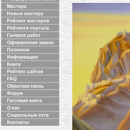
Мастера
Новые мастера
Рейтинг мастеров
Рейтинги портала
Галерея работ
Оформление заказа
Полезное
Информация
Книги
Рейтинг сайтов
FAQ
Обратная связь
Форум
Гостевая книга
О нас
Социальные сети
Контакты