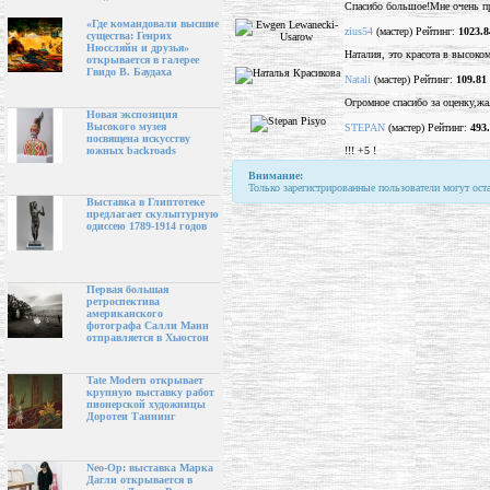
Спасибо большое!Мне очень п
«Где командовали высшие
zius54
(мастер) Рейтинг:
1023.8
существа: Генрих
Нюссляйн и друзья»
Наталия, это красота в высоком
открывается в галерее
Гвидо В. Баудаха
Natali
(мастер) Рейтинг:
109.81
Огромное спасибо за оценку,жа
Новая экспозиция
Высокого музея
STEPAN
(мастер) Рейтинг:
493
посвящена искусству
!!! +5 !
южных backroads
Внимание:
Только зарегистрированные пользователи могут ост
Выставка в Глиптотеке
предлагает скульптурную
одиссею 1789-1914 годов
Первая большая
ретроспектива
американского
фотографа Салли Манн
отправляется в Хьюстон
Tate Modern открывает
крупную выставку работ
пионерской художницы
Доротеи Таннинг
Neo-Op: выставка Марка
Дагли открывается в