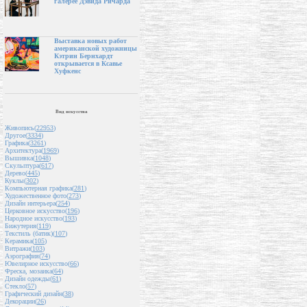
галерее Дэвида Ричарда
Выставка новых работ
американской художницы
Кэтрин Бернхардт
открывается в Ксавье
Хуфкенс
Вид искусства
Живопись(
22953
)
Другое(
3334
)
Графика(
3261
)
Архитектура(
1969
)
Вышивка(
1048
)
Скульптура(
617
)
Дерево(
445
)
Куклы(
302
)
Компьютерная графика(
281
)
Художественное фото(
273
)
Дизайн интерьера(
254
)
Церковное искусство(
196
)
Народное искусство(
193
)
Бижутерия(
119
)
Текстиль (батик)(
107
)
Керамика(
105
)
Витражи(
103
)
Аэрография(
74
)
Ювелирное искусство(
66
)
Фреска, мозаика(
64
)
Дизайн одежды(
61
)
Стекло(
57
)
Графический дизайн(
38
)
Декорации(
26
)