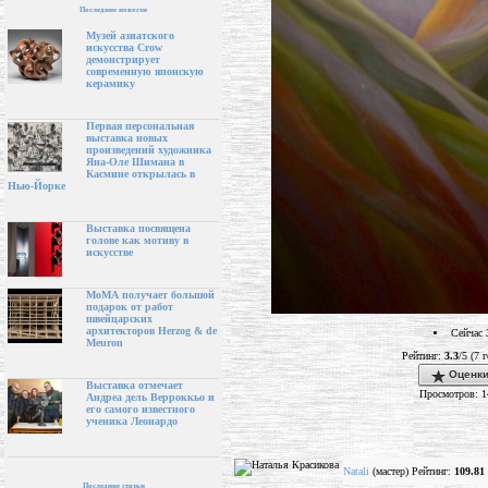
Последние новости
Музей азиатского
искусства Crow
демонстрирует
современную японскую
керамику
Первая персональная
выставка новых
произведений художника
Яна-Оле Шимана в
Касмине открылась в
Нью-Йорке
Выставка посвящена
голове как мотиву в
искусстве
МоМА получает большой
подарок от работ
швейцарских
архитекторов Herzog & de
Сейчас 
Meuron
Рейтинг:
3.3
/5 (7 
Оценки
Выставка отмечает
Просмотров: 1
Андреа дель Верроккьо и
его самого известного
ученика Леонардо
Natali
(мастер) Рейтинг:
109.81
Последние статьи