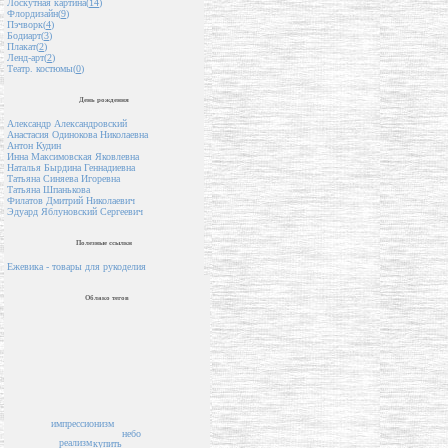
Лоскутная картина(
14
)
Флордизайн(
9
)
Пэчворк(
4
)
Бодиарт(
3
)
Плакат(
2
)
Ленд-арт(
2
)
Театр. костюмы(
0
)
День рождения
Александр Александровский
Анастасия Одинокова Николаевна
Антон Кудин
Инна Максимовская Яковлевна
Наталья Бырдина Геннадиевна
Татьяна Синяева Игоревна
Татьяна Шпанькова
Филатов Дмитрий Николаевич
Эдуард Яблуновский Сергеевич
Полезные ссылки
Ежевика - товары для рукоделия
Облако тегов
импрессионизм
небо
реализм
купить