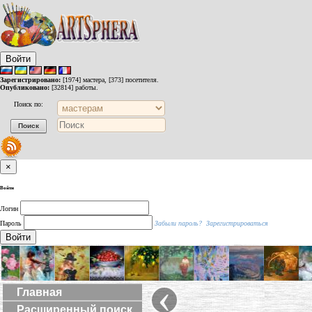
Войти
Зарегистрировано:
[1974] мастера, [373] посетителя.
Опубликовано:
[32814] работы.
Поиск по:
×
Войти
Логин
Пароль
Забыли пароль?
Зарегистрироваться
Войти
‹
Главная
Расширенный поиск