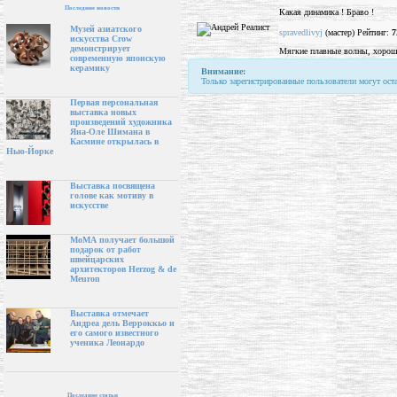
Последние новости
Какая динамика ! Браво !
Музей азиатского
spravedlivyj
(мастер) Рейтинг:
7
искусства Crow
демонстрирует
Мягкие плавные волны, хорош
современную японскую
керамику
Внимание:
Только зарегистрированные пользователи могут ост
Первая персональная
выставка новых
произведений художника
Яна-Оле Шимана в
Касмине открылась в
Нью-Йорке
Выставка посвящена
голове как мотиву в
искусстве
МоМА получает большой
подарок от работ
швейцарских
архитекторов Herzog & de
Meuron
Выставка отмечает
Андреа дель Верроккьо и
его самого известного
ученика Леонардо
Последние статьи