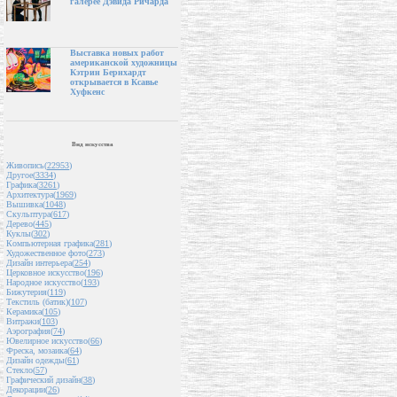
галерее Дэвида Ричарда
Выставка новых работ
американской художницы
Кэтрин Бернхардт
открывается в Ксавье
Хуфкенс
Вид искусства
Живопись(
22953
)
Другое(
3334
)
Графика(
3261
)
Архитектура(
1969
)
Вышивка(
1048
)
Скульптура(
617
)
Дерево(
445
)
Куклы(
302
)
Компьютерная графика(
281
)
Художественное фото(
273
)
Дизайн интерьера(
254
)
Церковное искусство(
196
)
Народное искусство(
193
)
Бижутерия(
119
)
Текстиль (батик)(
107
)
Керамика(
105
)
Витражи(
103
)
Аэрография(
74
)
Ювелирное искусство(
66
)
Фреска, мозаика(
64
)
Дизайн одежды(
61
)
Стекло(
57
)
Графический дизайн(
38
)
Декорации(
26
)