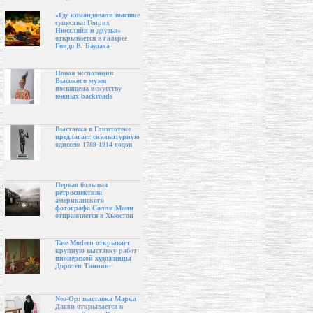
«Где командовали высшие
существа: Генрих
Нюссляйн и друзья»
открывается в галерее
Гвидо В. Баудаха
Новая экспозиция
Высокого музея
посвящена искусству
южных backroads
Выставка в Глиптотеке
предлагает скульптурную
одиссею 1789-1914 годов
Первая большая
ретроспектива
американского
фотографа Салли Манн
отправляется в Хьюстон
Tate Modern открывает
крупную выставку работ
пионерской художницы
Доротеи Таннинг
Neo-Op: выставка Марка
Дагли открывается в