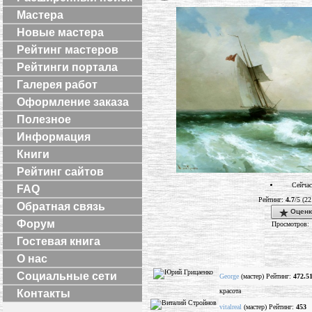
Мастера
Новые мастера
Рейтинг мастеров
Рейтинги портала
Галерея работ
Оформление заказа
Полезное
Информация
Книги
Рейтинг сайтов
Сейчас
FAQ
Рейтинг:
4.7
/5 (22
Обратная связь
Оценк
Форум
Просмотров: 
Гостевая книга
О нас
Социальные сети
George
(мастер) Рейтинг:
472.5
красота
Контакты
vitalreal
(мастер) Рейтинг:
453