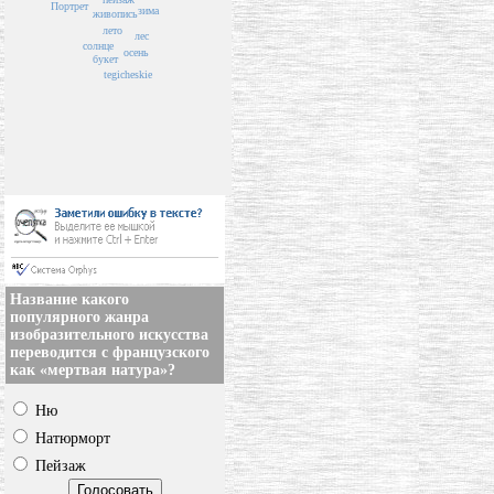
Портрет
зима
живопись
лето
лес
солнце
осень
букет
tegicheskie
Название какого
популярного жанра
изобразительного искусства
переводится с французского
как «мертвая натура»?
Ню
Натюрморт
Пейзаж