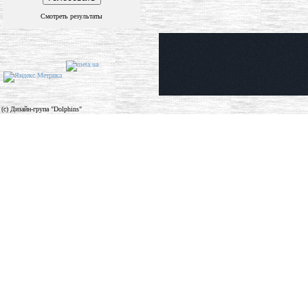
Смотреть результаты
(c) Дизайн-група "Dolphins"