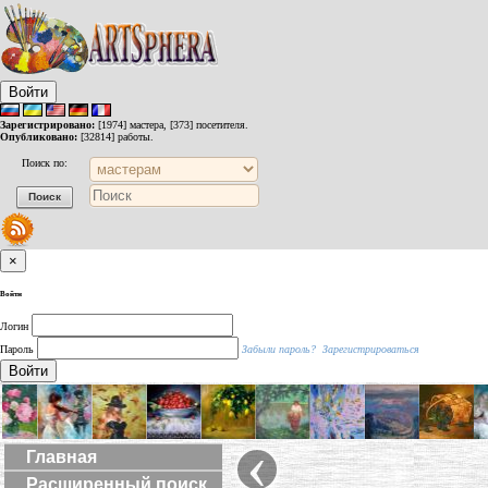
Войти
Зарегистрировано:
[1974] мастера, [373] посетителя.
Опубликовано:
[32814] работы.
Поиск по:
×
Войти
Логин
Пароль
Забыли пароль?
Зарегистрироваться
Войти
‹
Главная
Расширенный поиск