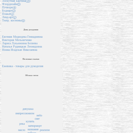
Лоскутная картина(
14
)
Флордизайн(
9
)
Пэчворк(
4
)
Бодиарт(
3
)
Плакат(
2
)
Ленд-арт(
2
)
Театр. костюмы(
0
)
День рождения
Евгения Медведева Геннадиевна
Виктория Мельниченко
Лариса Лукьяновна Беляева
Наталья Рудницкая Леонидовна
Нонна Исадская Николаевна
Полезные ссылки
Ежевика - товары для рукоделия
Облако тегов
девушка
импрессионизм
небо
снег
купить
река
натюрморт
названия
реализм
масло
пейзаж