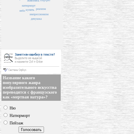
Портрет
живопись
натюрморт
реализм
купить
небо
импрессионизм
девушка
Название какого
популярного жанра
изобразительного искусства
переводится с французского
как «мертвая натура»?
Ню
Натюрморт
Пейзаж