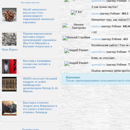
spravedlivyj
(мастер) Рейтинг:
7
Последние новости
А как нужно писАть?
Музей азиатского
искусства Crow
tamara
(мастер) Рейтинг:
303.3
демонстрирует
современную японскую
Натюрморт чудо, как хорош!!!!
керамику
nataliya
(мастер) Рейтинг:
845.0
+10!
Первая персональная
выставка новых
vitalreal
(мастер) Рейтинг:
453
произведений художника
Яна-Оле Шимана в
Изумительная работа ! Глаз не 
Касмине открылась в
Нью-Йорке
spravedlivyj
(мастер) Рейтинг:
7
Блин, не отпускает...
Выставка посвящена
голове как мотиву в
spravedlivyj
(мастер) Рейтинг:
7
искусстве
Подбор цветовых пятен просто
Внимание:
МоМА получает большой
Только зарегистрированные пользователи могут ост
подарок от работ
швейцарских
архитекторов Herzog & de
Meuron
Выставка отмечает
Андреа дель Верроккьо и
его самого известного
ученика Леонардо
Последние статьи