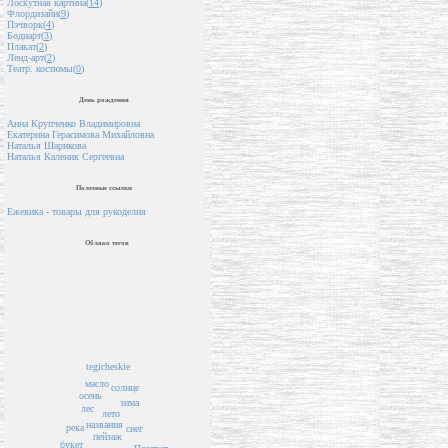
Лоскутная картина(
14
)
Флордизайн(
9
)
Пэчворк(
4
)
Бодиарт(
3
)
Плакат(
2
)
Ленд-арт(
2
)
Театр. костюмы(
0
)
День рождения
Анна Крупченко Владимировна
Екатерина Герасимова Михайловна
Наталья Шарикова
Наталья Каленик Сергеевна
Полезные ссылки
Ежевика - товары для рукоделия
Облако тегов
tegicheskie
масло
солнце
осень
зима
лес
лето
названия
река
снег
пейзаж
букет