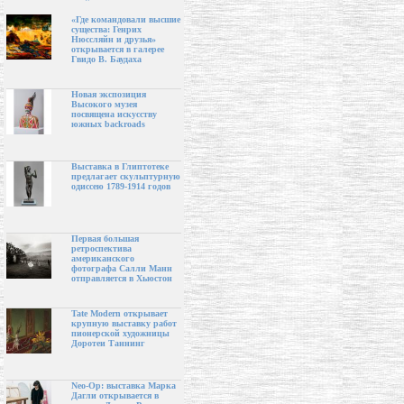
«Где командовали высшие
существа: Генрих
Нюссляйн и друзья»
открывается в галерее
Гвидо В. Баудаха
Новая экспозиция
Высокого музея
посвящена искусству
южных backroads
Выставка в Глиптотеке
предлагает скульптурную
одиссею 1789-1914 годов
Первая большая
ретроспектива
американского
фотографа Салли Манн
отправляется в Хьюстон
Tate Modern открывает
крупную выставку работ
пионерской художницы
Доротеи Таннинг
Neo-Op: выставка Марка
Дагли открывается в