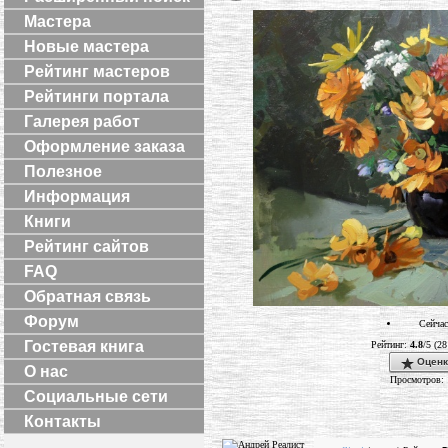
Мастера
Новые мастера
Рейтинг мастеров
Рейтинги портала
Галерея работ
Оформление заказа
Полезное
Информация
Книги
Рейтинг сайтов
FAQ
Обратная связь
Форум
Сейчас
Гостевая книга
Рейтинг:
4.8
/5 (28
Оценк
О нас
Просмотров: 
Социальные сети
Контакты