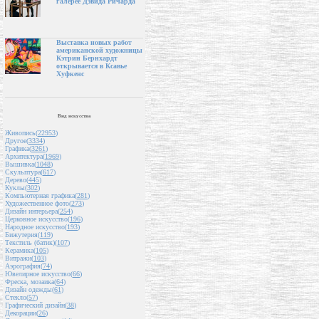
галерее Дэвида Ричарда
Выставка новых работ
американской художницы
Кэтрин Бернхардт
открывается в Ксавье
Хуфкенс
Вид искусства
Живопись(
22953
)
Другое(
3334
)
Графика(
3261
)
Архитектура(
1969
)
Вышивка(
1048
)
Скульптура(
617
)
Дерево(
445
)
Куклы(
302
)
Компьютерная графика(
281
)
Художественное фото(
273
)
Дизайн интерьера(
254
)
Церковное искусство(
196
)
Народное искусство(
193
)
Бижутерия(
119
)
Текстиль (батик)(
107
)
Керамика(
105
)
Витражи(
103
)
Аэрография(
74
)
Ювелирное искусство(
66
)
Фреска, мозаика(
64
)
Дизайн одежды(
61
)
Стекло(
57
)
Графический дизайн(
38
)
Декорации(
26
)