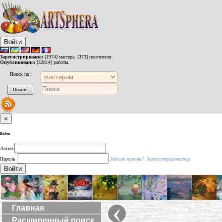
Войти
Зарегистрировано:
[1974] мастера, [373] посетителя.
Опубликовано:
[32814] работы.
Поиск по:
×
Войти
Логин
Пароль
Забыли пароль?
Зарегистрироваться
Войти
‹
Главная
Расширенный поиск