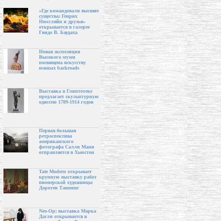
«Где командовали высшие
существа: Генрих
Нюссляйн и друзья»
открывается в галерее
Гвидо В. Баудаха
Новая экспозиция
Высокого музея
посвящена искусству
южных backroads
Выставка в Глиптотеке
предлагает скульптурную
одиссею 1789-1914 годов
Первая большая
ретроспектива
американского
фотографа Салли Манн
отправляется в Хьюстон
Tate Modern открывает
крупную выставку работ
пионерской художницы
Доротеи Таннинг
Neo-Op: выставка Марка
Дагли открывается в