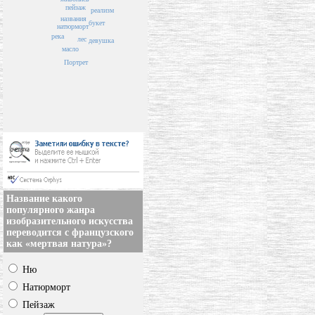
пейзаж
реализм
названия
букет
натюрморт
река
лес
девушка
масло
Портрет
Название какого
популярного жанра
изобразительного искусства
переводится с французского
как «мертвая натура»?
Ню
Натюрморт
Пейзаж