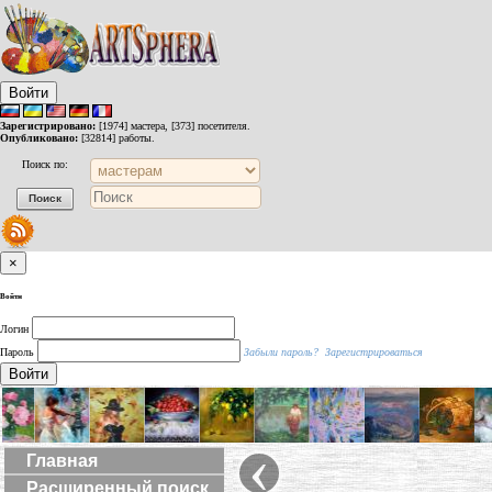
Войти
Зарегистрировано:
[1974] мастера, [373] посетителя.
Опубликовано:
[32814] работы.
Поиск по:
×
Войти
Логин
Пароль
Забыли пароль?
Зарегистрироваться
Войти
‹
Главная
Расширенный поиск