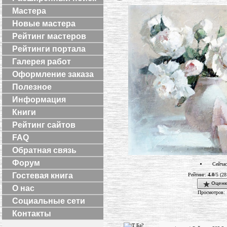
Мастера
Новые мастера
Рейтинг мастеров
Рейтинги портала
Галерея работ
Оформление заказа
Полезное
Информация
Книги
Рейтинг сайтов
FAQ
Обратная связь
Форум
Сейчас
Гостевая книга
Рейтинг:
4.0
/5 (28
Оценк
О нас
Просмотров: 
Социальные сети
Контакты