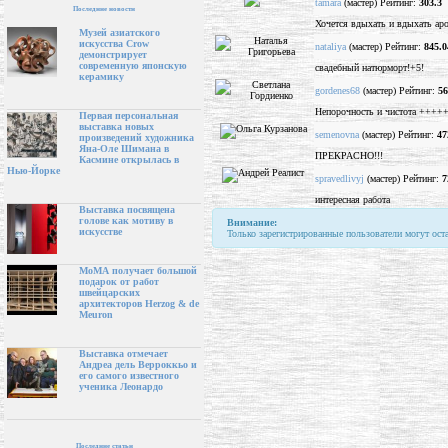
tamara
(мастер) Рейтинг:
303.3
Последние новости
Хочется вдыхать и вдыхать аро
Музей азиатского
искусства Crow
nataliya
(мастер) Рейтинг:
845.0
демонстрирует
современную японскую
свадебный натюрморт!+5!
керамику
gordenes68
(мастер) Рейтинг:
56
Непорочность и чистота +++++5
Первая персональная
выставка новых
semenovna
(мастер) Рейтинг:
47
произведений художника
Яна-Оле Шимана в
ПРЕКРАСНО!!!
Касмине открылась в
Нью-Йорке
spravedlivyj
(мастер) Рейтинг:
7
интересная работа
Выставка посвящена
голове как мотиву в
Внимание:
искусстве
Только зарегистрированные пользователи могут ост
МоМА получает большой
подарок от работ
швейцарских
архитекторов Herzog & de
Meuron
Выставка отмечает
Андреа дель Верроккьо и
его самого известного
ученика Леонардо
Последние статьи