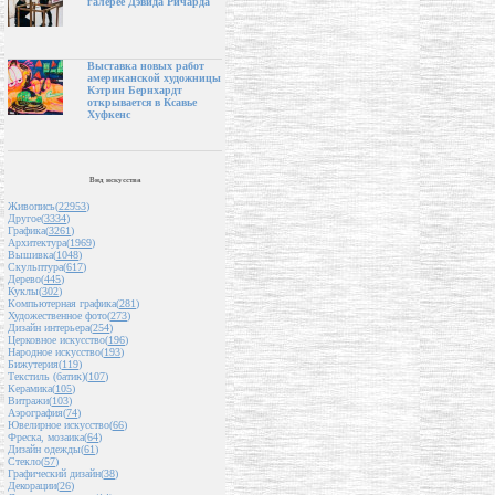
галерее Дэвида Ричарда
Выставка новых работ
американской художницы
Кэтрин Бернхардт
открывается в Ксавье
Хуфкенс
Вид искусства
Живопись(
22953
)
Другое(
3334
)
Графика(
3261
)
Архитектура(
1969
)
Вышивка(
1048
)
Скульптура(
617
)
Дерево(
445
)
Куклы(
302
)
Компьютерная графика(
281
)
Художественное фото(
273
)
Дизайн интерьера(
254
)
Церковное искусство(
196
)
Народное искусство(
193
)
Бижутерия(
119
)
Текстиль (батик)(
107
)
Керамика(
105
)
Витражи(
103
)
Аэрография(
74
)
Ювелирное искусство(
66
)
Фреска, мозаика(
64
)
Дизайн одежды(
61
)
Стекло(
57
)
Графический дизайн(
38
)
Декорации(
26
)