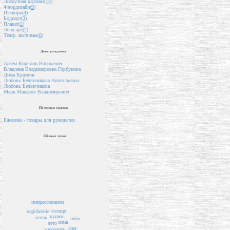
Лоскутная картина(
14
)
Флордизайн(
9
)
Пэчворк(
4
)
Бодиарт(
3
)
Плакат(
2
)
Ленд-арт(
2
)
Театр. костюмы(
0
)
День рождения
Артем Коряпин Влерьевич
Владлена Владимировна Горбунова
Дима Краснов
Любовь Белянчикова Анатольевна
Любовь Белянчикова
Марк Макаров Владимирович
Полезные ссылки
Ежевика - товары для рукоделия
Облако тегов
импрессионизм
солнце
tegicheskie
купить
осень
небо
зима
лето
снег
живопись