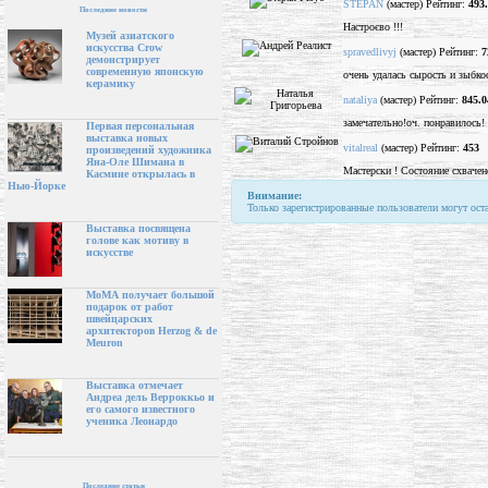
STEPAN
(мастер) Рейтинг:
493
Последние новости
Настроєво !!!
Музей азиатского
искусства Crow
spravedlivyj
(мастер) Рейтинг:
7
демонстрирует
современную японскую
очень удалась сырость и зыбко
керамику
nataliya
(мастер) Рейтинг:
845.0
замечательно!оч. понравилось!
Первая персональная
выставка новых
vitalreal
(мастер) Рейтинг:
453
произведений художника
Яна-Оле Шимана в
Мастерски ! Состояние схвачен
Касмине открылась в
Нью-Йорке
Внимание:
Только зарегистрированные пользователи могут ост
Выставка посвящена
голове как мотиву в
искусстве
МоМА получает большой
подарок от работ
швейцарских
архитекторов Herzog & de
Meuron
Выставка отмечает
Андреа дель Верроккьо и
его самого известного
ученика Леонардо
Последние статьи