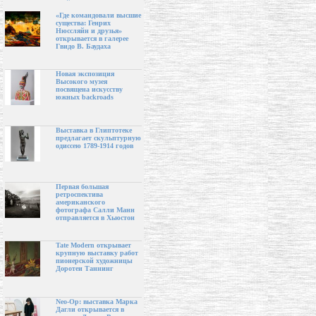
«Где командовали высшие
существа: Генрих
Нюссляйн и друзья»
открывается в галерее
Гвидо В. Баудаха
Новая экспозиция
Высокого музея
посвящена искусству
южных backroads
Выставка в Глиптотеке
предлагает скульптурную
одиссею 1789-1914 годов
Первая большая
ретроспектива
американского
фотографа Салли Манн
отправляется в Хьюстон
Tate Modern открывает
крупную выставку работ
пионерской художницы
Доротеи Таннинг
Neo-Op: выставка Марка
Дагли открывается в