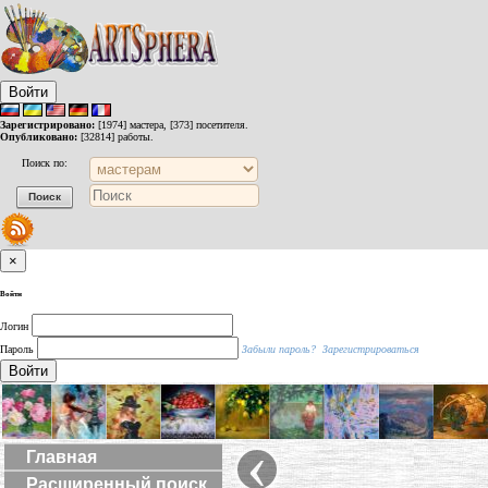
Войти
Зарегистрировано:
[1974] мастера, [373] посетителя.
Опубликовано:
[32814] работы.
Поиск по:
×
Войти
Логин
Пароль
Забыли пароль?
Зарегистрироваться
Войти
‹
Главная
Расширенный поиск