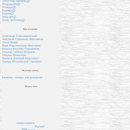
Лоскутная картина(
14
)
Флордизайн(
9
)
Пэчворк(
4
)
Бодиарт(
3
)
Плакат(
2
)
Ленд-арт(
2
)
Театр. костюмы(
0
)
День рождения
Александр Александровский
Анастасия Одинокова Николаевна
Антон Кудин
Инна Максимовская Яковлевна
Наталья Бырдина Геннадиевна
Татьяна Синяева Игоревна
Татьяна Шпанькова
Филатов Дмитрий Николаевич
Эдуард Яблуновский Сергеевич
Полезные ссылки
Ежевика - товары для рукоделия
Облако тегов
импрессионизм
Портрет
река
купить