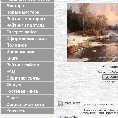
Мастера
Новые мастера
Рейтинг мастеров
Рейтинги портала
Галерея работ
Оформление заказа
Полезное
Информация
Книги
Рейтинг сайтов
Сейчас
FAQ
Рейтинг:
4.4
/5 (34
Оценк
Обратная связь
Просмотров: 
Форум
Гостевая книга
О нас
Социальные сети
spravedlivyj
(мастер) Рейтинг:
7
Очень ностальгичные работы. Л
Контакты
отстойными, нафиг никому не 