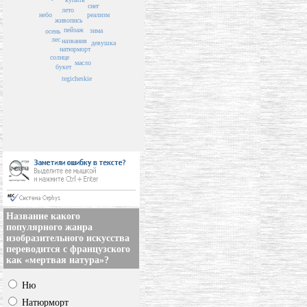
снег
лето
небо
реализм
живопись
пейзаж
зима
осень
лес
названия
девушка
натюрморт
солнце
масло
букет
tegicheskie
Название какого
популярного жанра
изобразительного искусства
переводится с французского
как «мертвая натура»?
Ню
Натюрморт