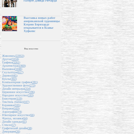
галерее Дэвида Ричарда
Выставка новых работ
американской художницы
Кэтрин Бернхардт
открывается в Ксавье
Хуфкенс
Вид искусства
Живопись(
22953
)
Другое(
3334
)
Графика(
3261
)
Архитектура(
1969
)
Вышивка(
1048
)
Скульптура(
617
)
Дерево(
445
)
Куклы(
302
)
Компьютерная графика(
281
)
Художественное фото(
273
)
Дизайн интерьера(
254
)
Церковное искусство(
196
)
Народное искусство(
193
)
Бижутерия(
119
)
Текстиль (батик)(
107
)
Керамика(
105
)
Витражи(
103
)
Аэрография(
74
)
Ювелирное искусство(
66
)
Фреска, мозаика(
64
)
Дизайн одежды(
61
)
Стекло(
57
)
Графический дизайн(
38
)
Декорации(
26
)