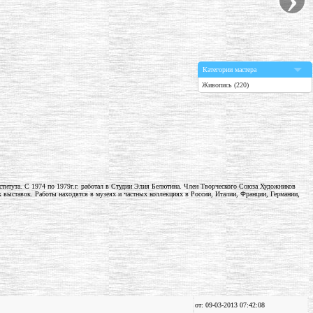
Категории мастера
Живопись (220)
нститута. С 1974 по 1979г.г. работал в Студии Элия Белютина. Член Творческого Союза Художников
ыставок. Работы находятся в музеях и частных коллекциях в России, Италии, Франции, Германии,
от: 09-03-2013 07:42:08