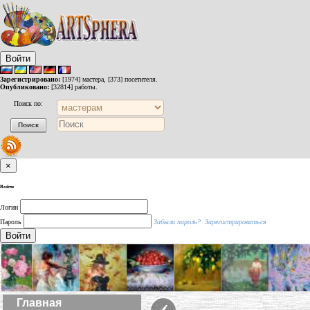
Войти
Зарегистрировано:
[1974] мастера, [373] посетителя.
Опубликовано:
[32814] работы.
Поиск по:
×
Войти
Логин
Пароль
Забыли пароль?
Зарегистрироваться
Войти
‹
Главная