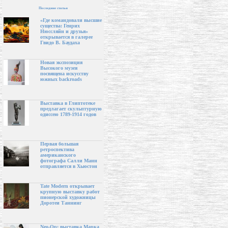
Последние статьи
«Где командовали высшие
существа: Генрих
Нюссляйн и друзья»
открывается в галерее
Гвидо В. Баудаха
Новая экспозиция
Высокого музея
посвящена искусству
южных backroads
Выставка в Глиптотеке
предлагает скульптурную
одиссею 1789-1914 годов
Первая большая
ретроспектива
американского
фотографа Салли Манн
отправляется в Хьюстон
Tate Modern открывает
крупную выставку работ
пионерской художницы
Доротеи Таннинг
Neo-Op: выставка Марка