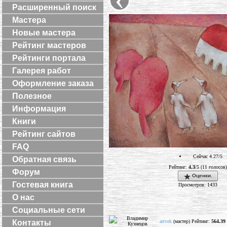
Расширенный поиск
Мастера
Новые мастера
Рейтинг мастеров
Рейтинги портала
Галерея работ
Оформление заказа
Полезное
Информация
Книги
Рейтинг сайтов
FAQ
Сейчас 4.27/5
Обратная связь
Рейтинг:
4.3
/5 (11 голосов)
Форум
Оценки.
Гостевая книга
Просмотров: 1433
О нас
Социальные сети
artvek
(мастер) Рейтинг:
564.39
Контакты