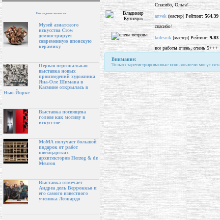
Спасибо, Ольга!
Последние новости
artvek
(мастер) Рейтинг:
564.39
Музей азиатского
спасибо!
искусства Crow
демонстрирует
kolesnik
(мастер) Рейтинг:
9.83
современную японскую
керамику
все работы очень, очень 5+++
Внимание:
Только зарегистрированные пользователи могут ост
Первая персональная
выставка новых
произведений художника
Яна-Оле Шимана в
Касмине открылась в
Нью-Йорке
Выставка посвящена
голове как мотиву в
искусстве
МоМА получает большой
подарок от работ
швейцарских
архитекторов Herzog & de
Meuron
Выставка отмечает
Андреа дель Верроккьо и
его самого известного
ученика Леонардо