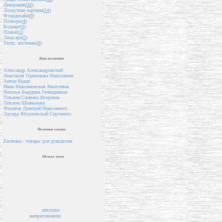
Декорации(
26
)
Лоскутная картина(
14
)
Флордизайн(
9
)
Пэчворк(
4
)
Бодиарт(
3
)
Плакат(
2
)
Ленд-арт(
2
)
Театр. костюмы(
0
)
День рождения
Александр Александровский
Анастасия Одинокова Николаевна
Антон Кудин
Инна Максимовская Яковлевна
Наталья Бырдина Геннадиевна
Татьяна Синяева Игоревна
Татьяна Шпанькова
Филатов Дмитрий Николаевич
Эдуард Яблуновский Сергеевич
Полезные ссылки
Ежевика - товары для рукоделия
Облако тегов
девушка
импрессионизм