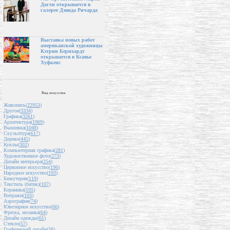
Дагли открывается в
галерее Дэвида Ричарда
Выставка новых работ
американской художницы
Кэтрин Бернхардт
открывается в Ксавье
Хуфкенс
Вид искусства
Живопись(
22953
)
Другое(
3334
)
Графика(
3261
)
Архитектура(
1969
)
Вышивка(
1048
)
Скульптура(
617
)
Дерево(
445
)
Куклы(
302
)
Компьютерная графика(
281
)
Художественное фото(
273
)
Дизайн интерьера(
254
)
Церковное искусство(
196
)
Народное искусство(
193
)
Бижутерия(
119
)
Текстиль (батик)(
107
)
Керамика(
105
)
Витражи(
103
)
Аэрография(
74
)
Ювелирное искусство(
66
)
Фреска, мозаика(
64
)
Дизайн одежды(
61
)
Стекло(
57
)
Графический дизайн(
38
)