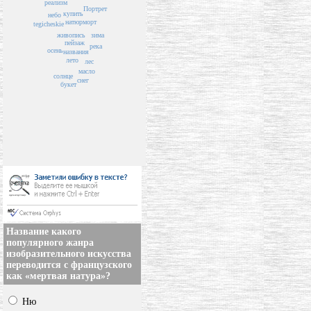
реализм
Портрет
купить
небо
натюрморт
tegicheskie
живопись
зима
пейзаж
река
осень
названия
лето
лес
масло
солнце
снег
букет
Название какого
популярного жанра
изобразительного искусства
переводится с французского
как «мертвая натура»?
Ню