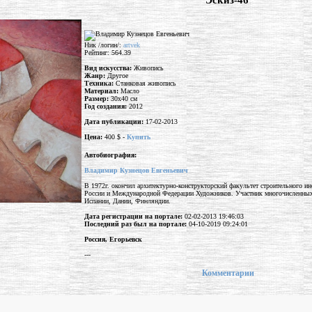
"Эскиз-46"
Ник /логин/:
artvek
Рейтинг: 564.39
Вид искусства:
Живопись
Жанр:
Другое
Техника:
Станковая живопись
Материал:
Масло
Размер:
30x40 см
Год создания:
2012
Дата публикации:
17-02-2013
Цена:
400 $ -
Купить
Автобиография:
Владимир Кузнецов Евгеньевич
В 1972г. окончил архитектурно-конструкторский факультет строительного и
России и Международной Федерации Художников. Участник многочисленных в
Испании, Дании, Финляндии.
Дата регистрации на портале:
02-02-2013 19:46:03
Последний раз был на портале:
04-10-2019 09:24:01
Россия, Егорьевск
---
Комментарии