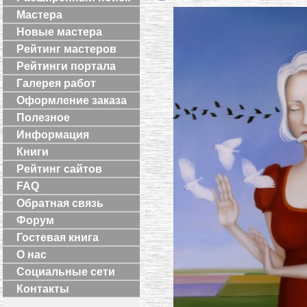
Мастера
Новые мастера
Рейтинг мастеров
Рейтинги портала
Галерея работ
Оформление заказа
Полезное
Информация
Книги
Рейтинг сайтов
FAQ
Обратная связь
Форум
Гостевая книга
О нас
Социальные сети
Контакты