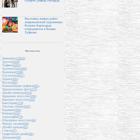
галерее Дэвида Ричарда
Выставка новых работ
американской художницы
Кэтрин Бернхардт
открывается в Ксавье
Хуфкенс
Вид искусства
Живопись(
22953
)
Другое(
3334
)
Графика(
3261
)
Архитектура(
1969
)
Вышивка(
1048
)
Скульптура(
617
)
Дерево(
445
)
Куклы(
302
)
Компьютерная графика(
281
)
Художественное фото(
273
)
Дизайн интерьера(
254
)
Церковное искусство(
196
)
Народное искусство(
193
)
Бижутерия(
119
)
Текстиль (батик)(
107
)
Керамика(
105
)
Витражи(
103
)
Аэрография(
74
)
Ювелирное искусство(
66
)
Фреска, мозаика(
64
)
Дизайн одежды(
61
)
Стекло(
57
)
Графический дизайн(
38
)
Декорации(
26
)