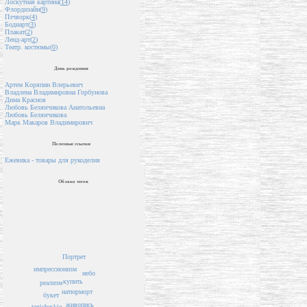
Лоскутная картина(
14
)
Флордизайн(
9
)
Пэчворк(
4
)
Бодиарт(
3
)
Плакат(
2
)
Ленд-арт(
2
)
Театр. костюмы(
0
)
День рождения
Артем Коряпин Влерьевич
Владлена Владимировна Горбунова
Дима Краснов
Любовь Белянчикова Анатольевна
Любовь Белянчикова
Марк Макаров Владимирович
Полезные ссылки
Ежевика - товары для рукоделия
Облако тегов
Портрет
импрессионизм
небо
купить
реализм
натюрморт
букет
живопись
tegicheskie