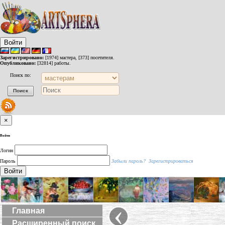
Войти
Зарегистрировано:
[1974] мастера, [373] посетителя.
Опубликовано:
[32814] работы.
Поиск по:
×
Войти
Логин
Пароль
Забыли пароль?
Зарегистрироваться
Войти
‹
Главная
Расширенный поиск