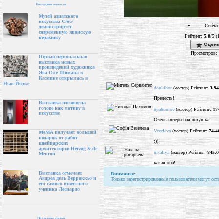
Последние новости
Музей азиатского
искусства Crow
Сейчас
демонстрирует
современную японскую
Рейтинг:
5.0
/5 (
керамику
Оценк
Просмотров: 
Первая персональная
выставка новых
произведений художника
Яна-Оле Шимана в
Касмине открылась в
Нью-Йорке
donkihot
(мастер) Рейтинг:
3.94
Прелесть!
Выставка посвящена
голове как мотиву в
npahomov
(мастер) Рейтинг:
17
искусстве
Очень интересная девушка!
Vezeleva
(мастер) Рейтинг:
74.4
МоМА получает большой
подарок от работ
:))
швейцарских
архитекторов Herzog & de
nataliya
(мастер) Рейтинг:
845.0
Meuron
какая она!
Выставка отмечает
Внимание:
Андреа дель Верроккьо и
Только зарегистрированные пользователи могут ост
его самого известного
ученика Леонардо
Последние статьи