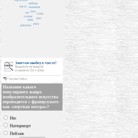
пейзаж
масло
названия
лето
лес
осень
солнце
снег
зима
река
девушка
Название какого
популярного жанра
изобразительного искусства
переводится с французского
как «мертвая натура»?
Ню
Натюрморт
Пейзаж