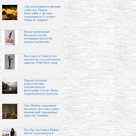
«Где командовали высшие
существа: Генрих
Нюссляйн и друзья»
открывается в галерее
Гвидо В. Баудаха
Новая экспозиция
Высокого музея
посвящена искусству
южных backroads
Выставка в Глиптотеке
предлагает скульптурную
одиссею 1789-1914 годов
Первая большая
ретроспектива
американского
фотографа Салли Манн
отправляется в Хьюстон
Tate Modern открывает
крупную выставку работ
пионерской художницы
Доротеи Таннинг
Neo-Op: выставка Марка
Дагли открывается в