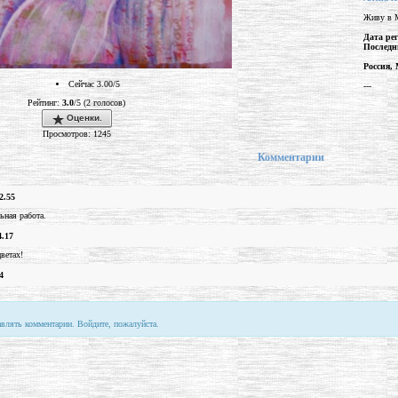
Живу в Мо
Дата ре
Последн
Россия,
Сейчас 3.00/5
---
Рейтинг:
3.0
/5 (2 голосов)
Оценки.
Просмотров: 1245
Комментарии
2.55
ьная работа.
4.17
цветах!
4
авлять комментарии. Войдите, пожалуйста.