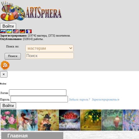
Войти
Зарегистрировано:
[1974] мастера, [373] посетителя.
Опубликовано:
[32814] работы.
Поиск по:
×
Войти
Логин
Пароль
Забыли пароль?
Зарегистрироваться
Войти
Главная