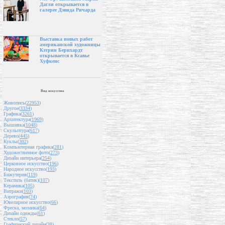
Дагли открывается в
галерее Дэвида Ричарда
Выставка новых работ
американской художницы
Кэтрин Бернхардт
открывается в Ксавье
Хуфкенс
Вид искусства
Живопись(
22953
)
Другое(
3334
)
Графика(
3261
)
Архитектура(
1969
)
Вышивка(
1048
)
Скульптура(
617
)
Дерево(
445
)
Куклы(
302
)
Компьютерная графика(
281
)
Художественное фото(
273
)
Дизайн интерьера(
254
)
Церковное искусство(
196
)
Народное искусство(
193
)
Бижутерия(
119
)
Текстиль (батик)(
107
)
Керамика(
105
)
Витражи(
103
)
Аэрография(
74
)
Ювелирное искусство(
66
)
Фреска, мозаика(
64
)
Дизайн одежды(
61
)
Стекло(
57
)
Графический дизайн(
38
)