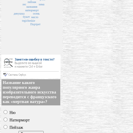
пейзаж
лес
зима
названия
натюрморт
девушка
осень
букет
масло
tegicheskie
Портрет
Название какого
популярного жанра
изобразительного искусства
переводится с французского
как «мертвая натура»?
Ню
Натюрморт
Пейзаж