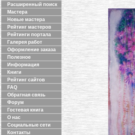
Расширенный поиск
Мастера
Новые мастера
Рейтинг мастеров
Рейтинги портала
Галерея работ
Оформление заказа
Полезное
Информация
Книги
Рейтинг сайтов
FAQ
Обратная связь
Форум
Гостевая книга
О нас
Социальные сети
Контакты