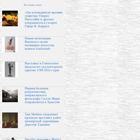
Последние статьи
«Где командовали высшие
существа: Генрих
Нюссляйн и друзья»
открывается в галерее
Гвидо В. Баудаха
Новая экспозиция
Высокого музея
посвящена искусству
южных backroads
Выставка в Глиптотеке
предлагает скульптурную
одиссею 1789-1914 годов
Первая большая
ретроспектива
американского
фотографа Салли Манн
отправляется в Хьюстон
Tate Modern открывает
крупную выставку работ
пионерской художницы
Доротеи Таннинг
Neo-Op: выставка Марка