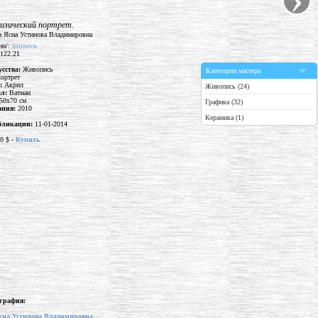
зический портрет.
ин/:
ustinova
 122.21
усства:
Живопись
Категории мастера
ортрет
а:
Акрил
Живопись (24)
ал:
Ватман
50x70 см
Графика (32)
дания:
2010
Керамика (1)
бликации:
11-01-2014
0 $ -
Купить
графия:
сна Устинова Владимировна