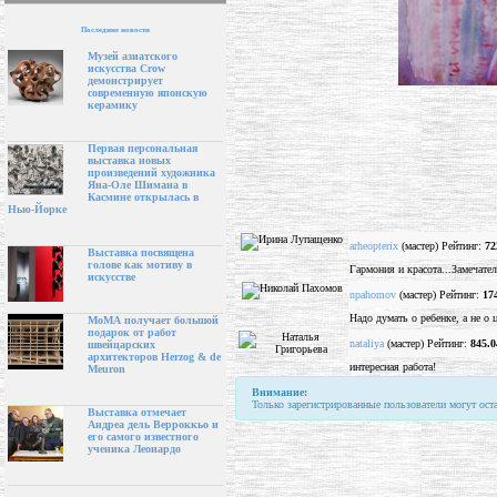
Последние новости
Музей азиатского
искусства Crow
демонстрирует
современную японскую
керамику
Первая персональная
выставка новых
произведений художника
Яна-Оле Шимана в
Касмине открылась в
Нью-Йорке
arheopterix
(мастер) Рейтинг:
72
Выставка посвящена
голове как мотиву в
Гармония и красота...Замечател
искусстве
npahomov
(мастер) Рейтинг:
17
Надо думать о ребенке, а не о 
МоМА получает большой
подарок от работ
nataliya
(мастер) Рейтинг:
845.0
швейцарских
архитекторов Herzog & de
интересная работа!
Meuron
Внимание:
Только зарегистрированные пользователи могут ост
Выставка отмечает
Андреа дель Верроккьо и
его самого известного
ученика Леонардо