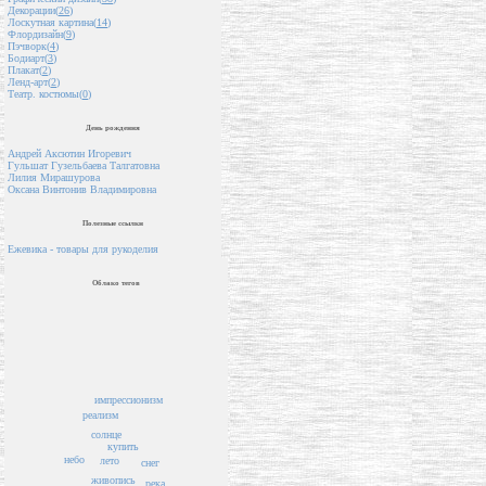
Декорации(
26
)
Лоскутная картина(
14
)
Флордизайн(
9
)
Пэчворк(
4
)
Бодиарт(
3
)
Плакат(
2
)
Ленд-арт(
2
)
Театр. костюмы(
0
)
День рождения
Андрей Аксютин Игоревич
Гульшат Гузельбаева Талгатовна
Лилия Мирашурова
Оксана Винтонив Владимировна
Полезные ссылки
Ежевика - товары для рукоделия
Облако тегов
импрессионизм
реализм
солнце
купить
небо
лето
снег
живопись
река