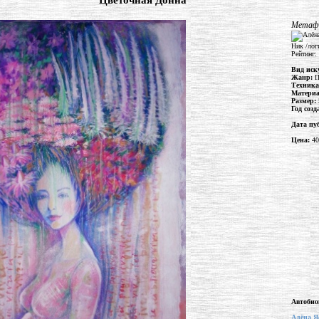
"Цветочная Донна"
Метафи
Ник /лог
Рейтинг:
Вид иск
Жанр:
П
Техник
Матери
Размер:
Год соз
Дата пу
Цена:
40
Автобио
Алёна Я