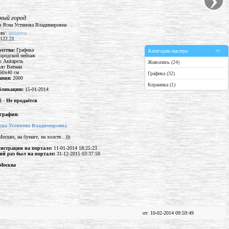
ный город
ин/:
ustinova
 122.21
усства:
Графика
Категории мастера
ородской пейзаж
а:
Акварель
Живопись (24)
ал:
Ватман
60x40 см
Графика (32)
дания:
2000
Керамика (1)
бликации:
15-01-2014
$ -
Не продаётся
графия:
сна Устинова Владимировна
скве, на бумаге, на холсте...)))
гистрации на портале:
11-01-2014 18:25:23
ий раз был на портале:
31-12-2015 03:37:50
 Москва
от: 10-02-2014 09:59:49