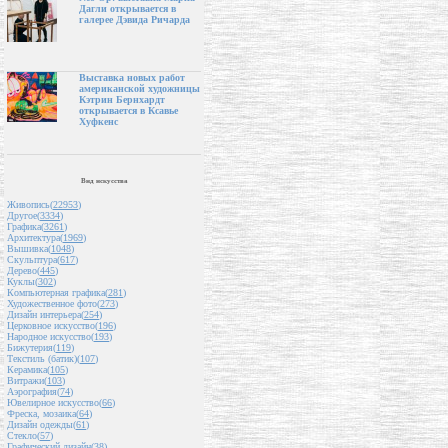
Дагли открывается в
галерее Дэвида Ричарда
Выставка новых работ
американской художницы
Кэтрин Бернхардт
открывается в Ксавье
Хуфкенс
Вид искусства
Живопись(
22953
)
Другое(
3334
)
Графика(
3261
)
Архитектура(
1969
)
Вышивка(
1048
)
Скульптура(
617
)
Дерево(
445
)
Куклы(
302
)
Компьютерная графика(
281
)
Художественное фото(
273
)
Дизайн интерьера(
254
)
Церковное искусство(
196
)
Народное искусство(
193
)
Бижутерия(
119
)
Текстиль (батик)(
107
)
Керамика(
105
)
Витражи(
103
)
Аэрография(
74
)
Ювелирное искусство(
66
)
Фреска, мозаика(
64
)
Дизайн одежды(
61
)
Стекло(
57
)
Графический дизайн(
38
)