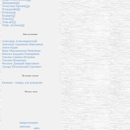
Декорации(
26
)
Лоскутная картина(
14
)
Флордизайн(
9
)
Пэчворк(
4
)
Бодиарт(
3
)
Плакат(
2
)
Ленд-арт(
2
)
Театр. костюмы(
0
)
День рождения
Александр Александровский
Анастасия Одинокова Николаевна
Антон Кудин
Инна Максимовская Яковлевна
Наталья Бырдина Геннадиевна
Татьяна Синяева Игоревна
Татьяна Шпанькова
Филатов Дмитрий Николаевич
Эдуард Яблуновский Сергеевич
Полезные ссылки
Ежевика - товары для рукоделия
Облако тегов
импрессионизм
девушка
небо