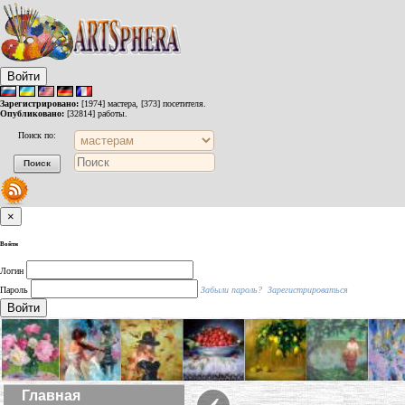
Войти
Зарегистрировано:
[1974] мастера, [373] посетителя.
Опубликовано:
[32814] работы.
Поиск по:
×
Войти
Логин
Пароль
Забыли пароль?
Зарегистрироваться
Войти
‹
Главная