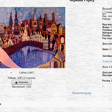
"Черный Город"
Волшеб
Ник /лог
Рейтинг:
Вид иск
Жанр:
Г
Техник
Матери
Размер:
Год соз
Дата пу
Цена:
0 
Автобио
Алёна Я
Живу в Мо
Дата ре
Сейчас 5.00/5
Последн
Рейтинг:
5.0
/5 (2 голосов)
Россия,
Оценки.
---
Просмотров: 1202
Комментарии
4