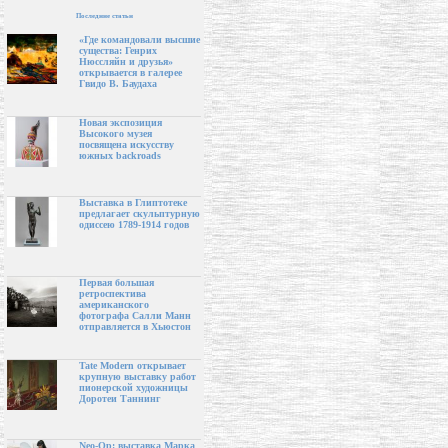
Последние статьи
«Где командовали высшие
существа: Генрих
Нюссляйн и друзья»
открывается в галерее
Гвидо В. Баудаха
Новая экспозиция
Высокого музея
посвящена искусству
южных backroads
Выставка в Глиптотеке
предлагает скульптурную
одиссею 1789-1914 годов
Первая большая
ретроспектива
американского
фотографа Салли Манн
отправляется в Хьюстон
Tate Modern открывает
крупную выставку работ
пионерской художницы
Доротеи Таннинг
Neo-Op: выставка Марка