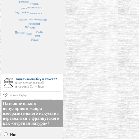
реализм
купить
натюрморт
река
tegicheskie
живопись
пейзаж
масло
солнце
названия
лес
лето
осень
Портрет
зима
снег
букет
Название какого
популярного жанра
изобразительного искусства
переводится с французского
как «мертвая натура»?
Ню