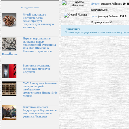
dlyudok
(мастер) Рейтинг:
29.4
Последние новости
Замечательно!!!
Музей азиатского
lymar
(мастер) Рейтинг:
731.8
искусства Crow
демонстрирует
И правда, сказка!
современную японскую
керамику
Внимание:
Только зарегистрированные пользователи могут ост
Первая персональная
выставка новых
произведений художника
Яна-Оле Шимана в
Касмине открылась в
Нью-Йорке
Выставка посвящена
голове как мотиву в
искусстве
МоМА получает большой
подарок от работ
швейцарских
архитекторов Herzog & de
Meuron
Выставка отмечает
Андреа дель Верроккьо и
его самого известного
ученика Леонардо