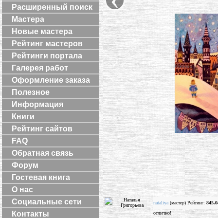
Расширенный поиск
Мастера
Новые мастера
Рейтинг мастеров
Рейтинги портала
Галерея работ
Оформление заказа
Полезное
Информация
Книги
Рейтинг сайтов
FAQ
Обратная связь
Форум
Гостевая книга
О нас
Социальные сети
nataliya
(мастер) Рейтинг:
845.0
Контакты
отлично!