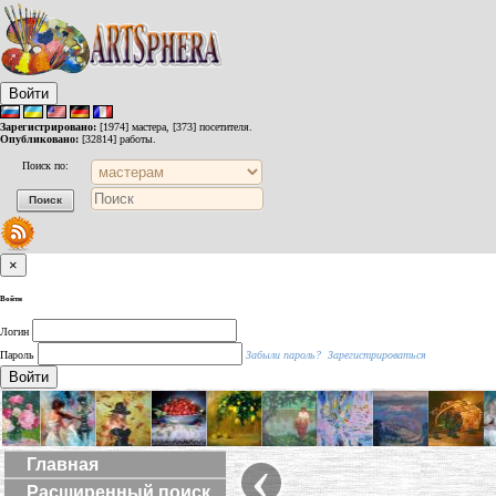
Войти
Зарегистрировано:
[1974] мастера, [373] посетителя.
Опубликовано:
[32814] работы.
Поиск по:
×
Войти
Логин
Пароль
Забыли пароль?
Зарегистрироваться
Войти
‹
Главная
Расширенный поиск