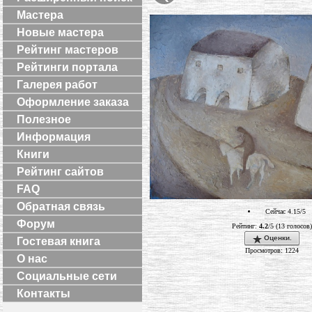
Мастера
Новые мастера
Рейтинг мастеров
Рейтинги портала
Галерея работ
Оформление заказа
Полезное
Информация
Книги
Рейтинг сайтов
FAQ
Обратная связь
Сейчас 4.15/5
Форум
Рейтинг:
4.2
/5 (13 голосов)
Оценки.
Гостевая книга
Просмотров: 1224
О нас
Социальные сети
Контакты