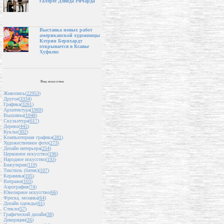
галерее Дэвида Ричарда
Выставка новых работ
американской художницы
Кэтрин Бернхардт
открывается в Ксавье
Хуфкенс
Вид искусства
Живопись(
22953
)
Другое(
3334
)
Графика(
3261
)
Архитектура(
1969
)
Вышивка(
1048
)
Скульптура(
617
)
Дерево(
445
)
Куклы(
302
)
Компьютерная графика(
281
)
Художественное фото(
273
)
Дизайн интерьера(
254
)
Церковное искусство(
196
)
Народное искусство(
193
)
Бижутерия(
119
)
Текстиль (батик)(
107
)
Керамика(
105
)
Витражи(
103
)
Аэрография(
74
)
Ювелирное искусство(
66
)
Фреска, мозаика(
64
)
Дизайн одежды(
61
)
Стекло(
57
)
Графический дизайн(
38
)
Декорации(
26
)