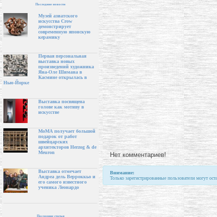
Последние новости
Музей азиатского
искусства Crow
демонстрирует
современную японскую
керамику
Первая персональная
выставка новых
произведений художника
Яна-Оле Шимана в
Касмине открылась в
Нью-Йорке
Выставка посвящена
голове как мотиву в
искусстве
МоМА получает большой
подарок от работ
швейцарских
архитекторов Herzog & de
Meuron
Нет комментариев!
Выставка отмечает
Внимание:
Андреа дель Верроккьо и
Только зарегистрированные пользователи могут ост
его самого известного
ученика Леонардо
Последние статьи