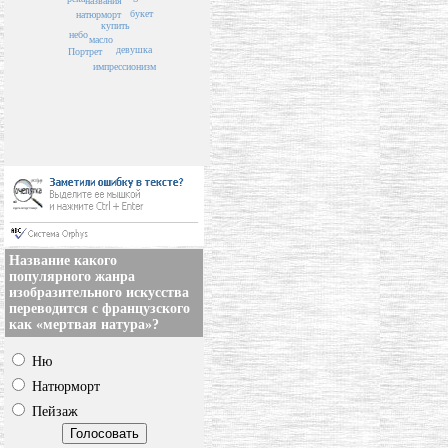
названия
букет
натюрморт
купить
небо
масло
девушка
Портрет
импрессионизм
Название какого
популярного жанра
изобразительного искусства
переводится с французского
как «мертвая натура»?
Ню
Натюрморт
Пейзаж