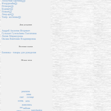
Лоскутная картина(
14
)
Флордизайн(
9
)
Пэчворк(
4
)
Бодиарт(
3
)
Плакат(
2
)
Ленд-арт(
2
)
Театр. костюмы(
0
)
День рождения
Андрей Аксютин Игоревич
Гульшат Гузельбаева Талгатовна
Лилия Мирашурова
Оксана Винтонив Владимировна
Полезные ссылки
Ежевика - товары для рукоделия
Облако тегов
реализм
зима
солнце
снег
осень
лето
живопись
лес
пейзаж
tegicheskie
река