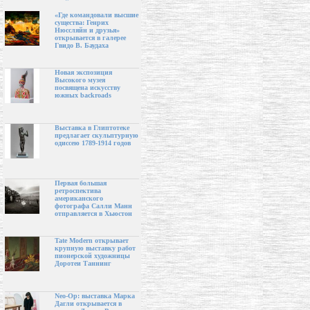
«Где командовали высшие
существа: Генрих
Нюссляйн и друзья»
открывается в галерее
Гвидо В. Баудаха
Новая экспозиция
Высокого музея
посвящена искусству
южных backroads
Выставка в Глиптотеке
предлагает скульптурную
одиссею 1789-1914 годов
Первая большая
ретроспектива
американского
фотографа Салли Манн
отправляется в Хьюстон
Tate Modern открывает
крупную выставку работ
пионерской художницы
Доротеи Таннинг
Neo-Op: выставка Марка
Дагли открывается в