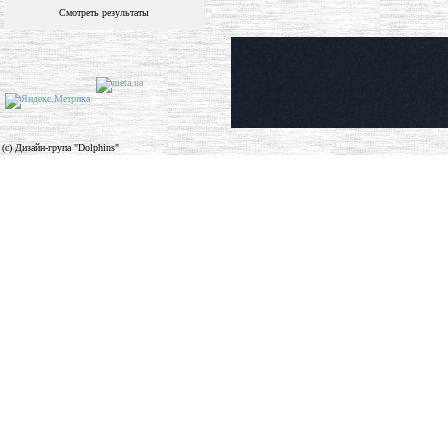
Смотреть результаты
(c) Дизайн-група "Dolphins"