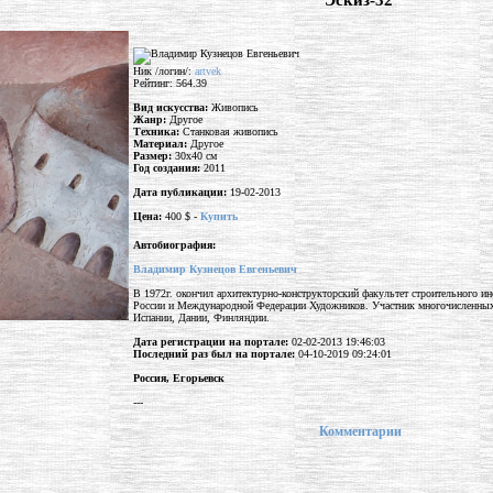
"Эскиз-32"
Ник /логин/:
artvek
Рейтинг: 564.39
Вид искусства:
Живопись
Жанр:
Другое
Техника:
Станковая живопись
Материал:
Другое
Размер:
30x40 см
Год создания:
2011
Дата публикации:
19-02-2013
Цена:
400 $ -
Купить
Автобиография:
Владимир Кузнецов Евгеньевич
В 1972г. окончил архитектурно-конструкторский факультет строительного и
России и Международной Федерации Художников. Участник многочисленных в
Испании, Дании, Финляндии.
Дата регистрации на портале:
02-02-2013 19:46:03
Последний раз был на портале:
04-10-2019 09:24:01
Россия, Егорьевск
---
Комментарии