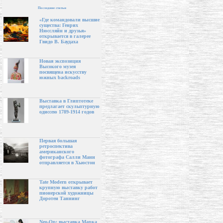
Последние статьи
«Где командовали высшие
существа: Генрих
Нюссляйн и друзья»
открывается в галерее
Гвидо В. Баудаха
Новая экспозиция
Высокого музея
посвящена искусству
южных backroads
Выставка в Глиптотеке
предлагает скульптурную
одиссею 1789-1914 годов
Первая большая
ретроспектива
американского
фотографа Салли Манн
отправляется в Хьюстон
Tate Modern открывает
крупную выставку работ
пионерской художницы
Доротеи Таннинг
Neo-Op: выставка Марка