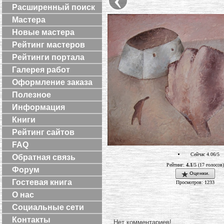
Расширенный поиск
Мастера
Новые мастера
Рейтинг мастеров
Рейтинги портала
Галерея работ
Оформление заказа
Полезное
Информация
Книги
Рейтинг сайтов
FAQ
Сейчас 4.06/5
Обратная связь
Рейтинг:
4.1
/5 (17 голосов)
Форум
Оценки.
Гостевая книга
Просмотров: 1233
О нас
Социальные сети
Контакты
Нет комментариев!