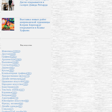
Дагли открывается в
галерее Дэвида Ричарда
Выставка новых работ
американской художницы
Кэтрин Бернхардт
открывается в Ксавье
Хуфкенс
Вид искусства
Живопись(
22953
)
Другое(
3334
)
Графика(
3261
)
Архитектура(
1969
)
Вышивка(
1048
)
Скульптура(
617
)
Дерево(
445
)
Куклы(
302
)
Компьютерная графика(
281
)
Художественное фото(
273
)
Дизайн интерьера(
254
)
Церковное искусство(
196
)
Народное искусство(
193
)
Бижутерия(
119
)
Текстиль (батик)(
107
)
Керамика(
105
)
Витражи(
103
)
Аэрография(
74
)
Ювелирное искусство(
66
)
Фреска, мозаика(
64
)
Дизайн одежды(
61
)
Стекло(
57
)
Графический дизайн(
38
)