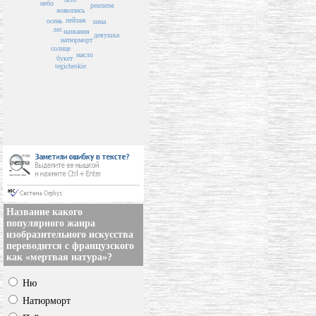
небо
реализм
живопись
пейзаж
осень
зима
лес
названия
девушка
натюрморт
солнце
масло
букет
tegicheskie
Название какого
популярного жанра
изобразительного искусства
переводится с французского
как «мертвая натура»?
Ню
Натюрморт