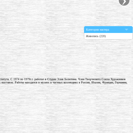
Категории мастера
Живопись (220)
нститута. С 1974 по 1979г.г. работал в Студии Элия Белютина. Член Творческого Союза Художников
ыставок. Работы находятся в музеях и частных коллекциях в России, Италии, Франции, Германии,