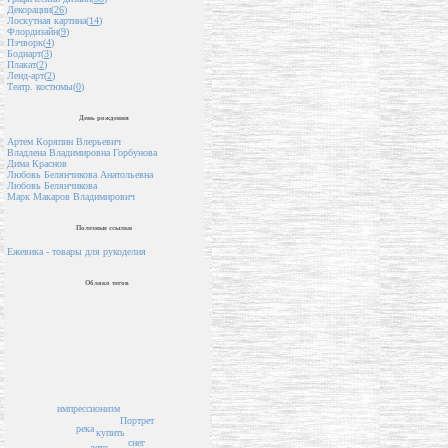
Декорации(
26
)
Лоскутная картина(
14
)
Флордизайн(
9
)
Пэчворк(
4
)
Бодиарт(
3
)
Плакат(
2
)
Ленд-арт(
2
)
Театр. костюмы(
0
)
День рождения
Артем Коряпин Влерьевич
Владлена Владимировна Горбунова
Дима Краснов
Любовь Белянчикова Анатольевна
Любовь Белянчикова
Марк Макаров Владимирович
Полезные ссылки
Ежевика - товары для рукоделия
Облако тегов
импрессионизм
Портрет
река
купить
снег
лето