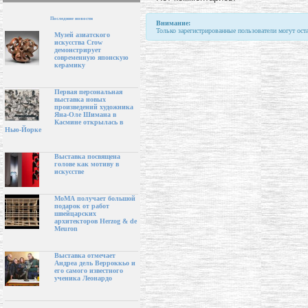
Последние новости
Внимание:
Только зарегистрированные пользователи могут ост
Музей азиатского
искусства Crow
демонстрирует
современную японскую
керамику
Первая персональная
выставка новых
произведений художника
Яна-Оле Шимана в
Касмине открылась в
Нью-Йорке
Выставка посвящена
голове как мотиву в
искусстве
МоМА получает большой
подарок от работ
швейцарских
архитекторов Herzog & de
Meuron
Выставка отмечает
Андреа дель Верроккьо и
его самого известного
ученика Леонардо