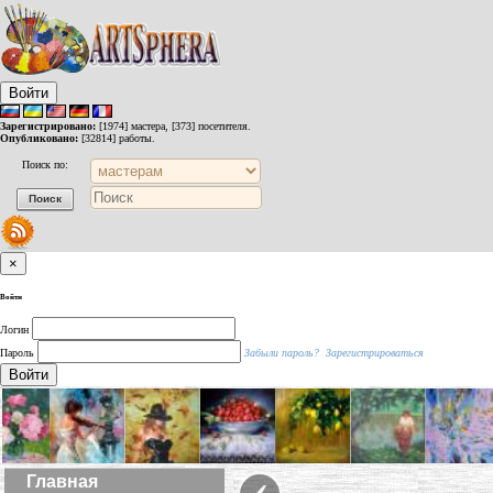
Войти
Зарегистрировано:
[1974] мастера, [373] посетителя.
Опубликовано:
[32814] работы.
Поиск по:
×
Войти
Логин
Пароль
Забыли пароль?
Зарегистрироваться
Войти
‹
Главная