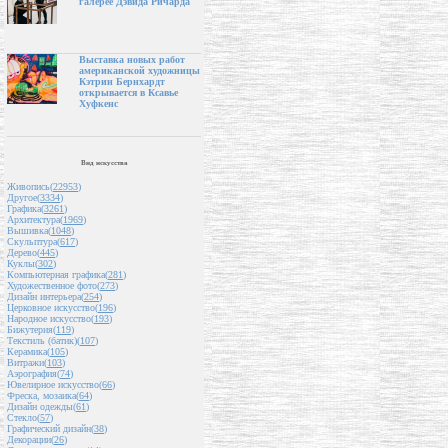
галерее Дэвида Ричарда
Выставка новых работ
американской художницы
Кэтрин Бернхардт
открывается в Ксавье
Хуфкенс
Вид искусства
Живопись(
22953
)
Другое(
3334
)
Графика(
3261
)
Архитектура(
1969
)
Вышивка(
1048
)
Скульптура(
617
)
Дерево(
445
)
Куклы(
302
)
Компьютерная графика(
281
)
Художественное фото(
273
)
Дизайн интерьера(
254
)
Церковное искусство(
196
)
Народное искусство(
193
)
Бижутерия(
119
)
Текстиль (батик)(
107
)
Керамика(
105
)
Витражи(
103
)
Аэрография(
74
)
Ювелирное искусство(
66
)
Фреска, мозаика(
64
)
Дизайн одежды(
61
)
Стекло(
57
)
Графический дизайн(
38
)
Декорации(
26
)