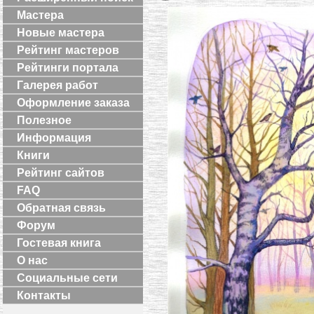
Мастера
Новые мастера
Рейтинг мастеров
Рейтинги портала
Галерея работ
Оформление заказа
Полезное
Информация
Книги
Рейтинг сайтов
FAQ
Обратная связь
Форум
Гостевая книга
О нас
Социальные сети
Контакты