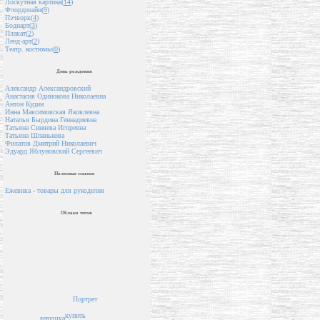
Лоскутная картина(
14
)
Флордизайн(
9
)
Пэчворк(
4
)
Бодиарт(
3
)
Плакат(
2
)
Ленд-арт(
2
)
Театр. костюмы(
0
)
День рождения
Александр Александровский
Анастасия Одинокова Николаевна
Антон Кудин
Инна Максимовская Яковлевна
Наталья Бырдина Геннадиевна
Татьяна Синяева Игоревна
Татьяна Шпанькова
Филатов Дмитрий Николаевич
Эдуард Яблуновский Сергеевич
Полезные ссылки
Ежевика - товары для рукоделия
Облако тегов
Портрет
купить
девушка