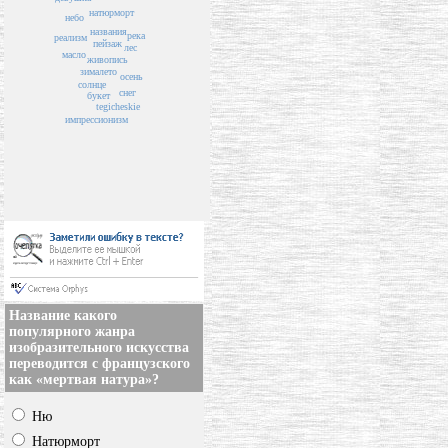
натюрморт
небо
названия
река
реализм
пейзаж
лес
масло
живопись
зима
лето
осень
солнце
снег
букет
tegicheskie
импрессионизм
Название какого
популярного жанра
изобразительного искусства
переводится с французского
как «мертвая натура»?
Ню
Натюрморт