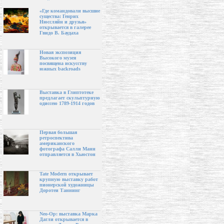
«Где командовали высшие
существа: Генрих
Нюссляйн и друзья»
открывается в галерее
Гвидо В. Баудаха
Новая экспозиция
Высокого музея
посвящена искусству
южных backroads
Выставка в Глиптотеке
предлагает скульптурную
одиссею 1789-1914 годов
Первая большая
ретроспектива
американского
фотографа Салли Манн
отправляется в Хьюстон
Tate Modern открывает
крупную выставку работ
пионерской художницы
Доротеи Таннинг
Neo-Op: выставка Марка
Дагли открывается в