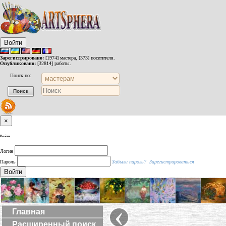
Войти
Зарегистрировано:
[1974] мастера, [373] посетителя.
Опубликовано:
[32814] работы.
Поиск по:
×
Войти
Логин
Пароль
Забыли пароль?
Зарегистрироваться
Войти
‹
Главная
Расширенный поиск