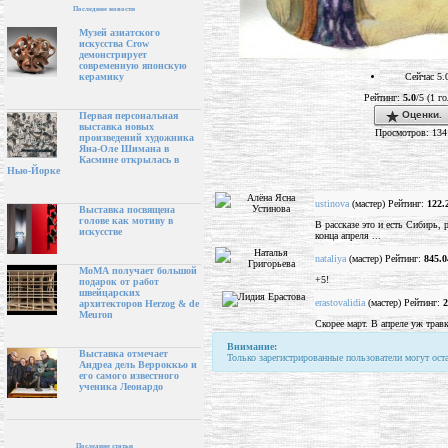
Последние новости
Музей азиатского
искусства Crow
демонстрирует
современную японскую
Сейчас 5.
керамику
Рейтинг:
5.0
/5 (1 го
Оценки.
Первая персональная
выставка новых
Просмотров: 134
произведений художника
Яна-Оле Шимана в
Касмине открылась в
Нью-Йорке
ustinova
(мастер) Рейтинг:
122.
Выставка посвящена
голове как мотиву в
В рассказе это и есть Сибирь, 
искусстве
конца апреля ...
nataliya
(мастер) Рейтинг:
845.0
МоМА получает большой
+5!
подарок от работ
швейцарских
erastovalidia
(мастер) Рейтинг:
2
архитекторов Herzog & de
Meuron
Скорее март. В апреле уж трав
Внимание:
Выставка отмечает
Только зарегистрированные пользователи могут ост
Андреа дель Верроккьо и
его самого известного
ученика Леонардо
Последние статьи