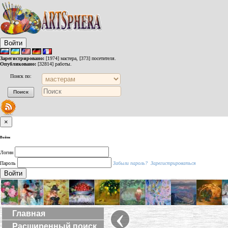
Войти
Зарегистрировано:
[1974] мастера, [373] посетителя.
Опубликовано:
[32814] работы.
Поиск по:
×
Войти
Логин
Пароль
Забыли пароль?
Зарегистрироваться
Войти
‹
Главная
Расширенный поиск