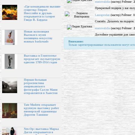
erastovalidia
(мастер) Рейтинг:
2
«Где командовали высшие
Прекрасный подарок у вас пол
существа: Генрих
Нюссляйн и друзья»
Lauraprodan
(мастер) Рейтинг:
1
открывается в галерее
Гвидо В. Баудаха
Спасибо. Делалось на подарок.
erastovalidia
(мастер) Рейтинг:
2
Новая экспозиция
Достойное украшение для само
Высокого музея
посвящена искусству
Внимание:
южных backroads
Только зарегистрированные пользователи могут ост
Выставка в Глиптотеке
предлагает скульптурную
одиссею 1789-1914 годов
Первая большая
ретроспектива
американского
фотографа Салли Манн
отправляется в Хьюстон
Tate Modern открывает
крупную выставку работ
пионерской художницы
Доротеи Таннинг
Neo-Op: выставка Марка
Дагли открывается в