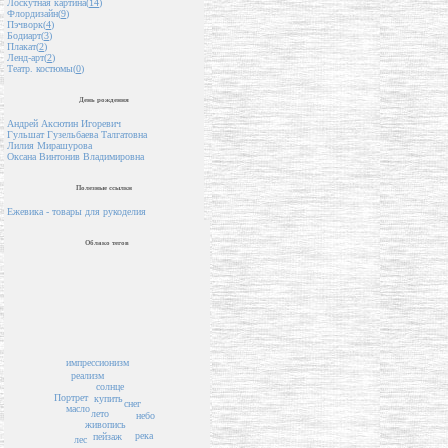
Лоскутная картина(
14
)
Флордизайн(
9
)
Пэчворк(
4
)
Бодиарт(
3
)
Плакат(
2
)
Ленд-арт(
2
)
Театр. костюмы(
0
)
День рождения
Андрей Аксютин Игоревич
Гульшат Гузельбаева Талгатовна
Лилия Мирашурова
Оксана Винтонив Владимировна
Полезные ссылки
Ежевика - товары для рукоделия
Облако тегов
импрессионизм
реализм
солнце
Портрет
купить
снег
масло
лето
небо
живопись
река
пейзаж
лес