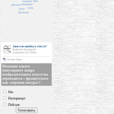
зима
названия
натюрморт
девушка
осень
букет
tegicheskie
Название какого
популярного жанра
изобразительного искусства
переводится с французского
как «мертвая натура»?
Ню
Натюрморт
Пейзаж