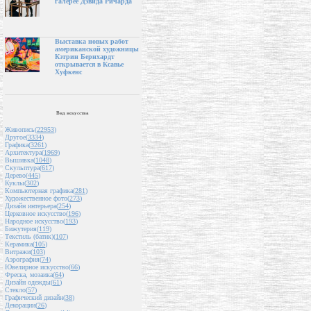
галерее Дэвида Ричарда
Выставка новых работ
американской художницы
Кэтрин Бернхардт
открывается в Ксавье
Хуфкенс
Вид искусства
Живопись(
22953
)
Другое(
3334
)
Графика(
3261
)
Архитектура(
1969
)
Вышивка(
1048
)
Скульптура(
617
)
Дерево(
445
)
Куклы(
302
)
Компьютерная графика(
281
)
Художественное фото(
273
)
Дизайн интерьера(
254
)
Церковное искусство(
196
)
Народное искусство(
193
)
Бижутерия(
119
)
Текстиль (батик)(
107
)
Керамика(
105
)
Витражи(
103
)
Аэрография(
74
)
Ювелирное искусство(
66
)
Фреска, мозаика(
64
)
Дизайн одежды(
61
)
Стекло(
57
)
Графический дизайн(
38
)
Декорации(
26
)