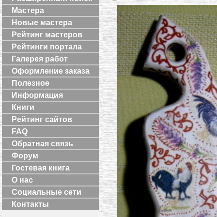
Мастера
Новые мастера
Рейтинг мастеров
Рейтинги портала
Галерея работ
Оформление заказа
Полезное
Информация
Книги
Рейтинг сайтов
FAQ
Обратная связь
Форум
Гостевая книга
О нас
Социальные сети
Контакты