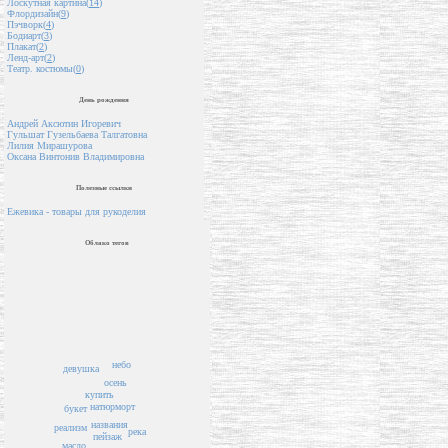
Лоскутная картина(
14
)
Флордизайн(
9
)
Пэчворк(
4
)
Бодиарт(
3
)
Плакат(
2
)
Ленд-арт(
2
)
Театр. костюмы(
0
)
День рождения
Андрей Аксютин Игоревич
Гульшат Гузельбаева Талгатовна
Лилия Мирашурова
Оксана Винтонив Владимировна
Полезные ссылки
Ежевика - товары для рукоделия
Облако тегов
небо
девушка
осень
купить
натюрморт
букет
названия
реализм
река
пейзаж
масло