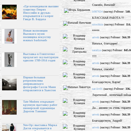
Спасибо, Виталий!
«Где командовали высшие
существа: Генрих
lt987654
(мастер) Рейтинг:
540.
Нюссляйн и друзья»
открывается в галерее
КЛАССНАЯ РАБОТА !!!
Гвидо В. Баудаха
nitochkin
(мастер) Рейтинг:
114
*****
Новая экспозиция
Высокого музея
посвящена искусству
artvek
(мастер) Рейтинг:
564.39
южных backroads
Наталья, благодарю!
nataliya
(мастер) Рейтинг:
845.0
Выставка в Глиптотеке
!!!!!
предлагает скульптурную
одиссею 1789-1914 годов
artvek
(мастер) Рейтинг:
564.39
Наталья, спасибо!
artvek
(мастер) Рейтинг:
564.39
Первая большая
ретроспектива
Благодарствую, Карэн!
американского
фотографа Салли Манн
nat-liv01
(мастер) Рейтинг:
336.
отправляется в Хьюстон
Лирический , поэтичный пейзаж
artvek
(мастер) Рейтинг:
564.39
Tate Modern открывает
крупную выставку работ
Да... аноним уж очень старается
пионерской художницы
Доротеи Таннинг
artvek
(мастер) Рейтинг:
564.39
Благодарствую, Андрей!
Neo-Op: выставка Марка
artvek
(мастер) Рейтинг:
564.39
Дагли открывается в