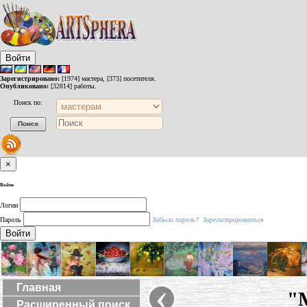
Войти
Зарегистрировано:
[1974] мастера, [373] посетителя.
Опубликовано:
[32814] работы.
Поиск по:
×
Войти
Логин
Пароль
Забыли пароль?
Зарегистрироваться
Войти
‹
Главная
"М
Расширенный поиск