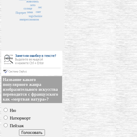
живопись
лето
лес
солнце
снег
зима
Портрет
tegicheskie
импрессионизм
Название какого
популярного жанра
изобразительного искусства
переводится с французского
как «мертвая натура»?
Ню
Натюрморт
Пейзаж