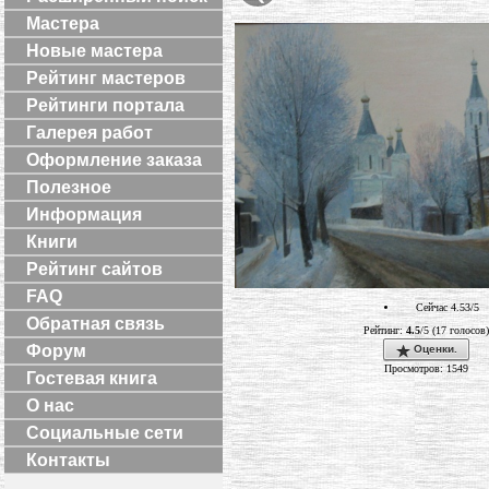
Мастера
Новые мастера
Рейтинг мастеров
Рейтинги портала
Галерея работ
Оформление заказа
Полезное
Информация
Книги
Рейтинг сайтов
FAQ
Сейчас 4.53/5
Обратная связь
Рейтинг:
4.5
/5 (17 голосов)
Форум
Оценки.
Просмотров: 1549
Гостевая книга
О нас
Социальные сети
Контакты