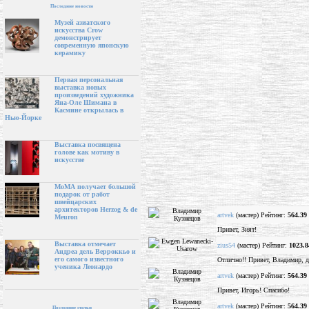
Последние новости
Музей азиатского
искусства Crow
демонстрирует
современную японскую
керамику
Первая персональная
выставка новых
произведений художника
Яна-Оле Шимана в
Касмине открылась в
Нью-Йорке
Выставка посвящена
голове как мотиву в
искусстве
МоМА получает большой
подарок от работ
швейцарских
архитекторов Herzog & de
artvek
(мастер) Рейтинг:
564.39
Meuron
Привет, Зият!
Выставка отмечает
zius54
(мастер) Рейтинг:
1023.8
Андреа дель Верроккьо и
его самого известного
Отлично!! Привет, Владимир, д
ученика Леонардо
artvek
(мастер) Рейтинг:
564.39
Привет, Игорь! Спасибо!
artvek
(мастер) Рейтинг:
564.39
Последние статьи