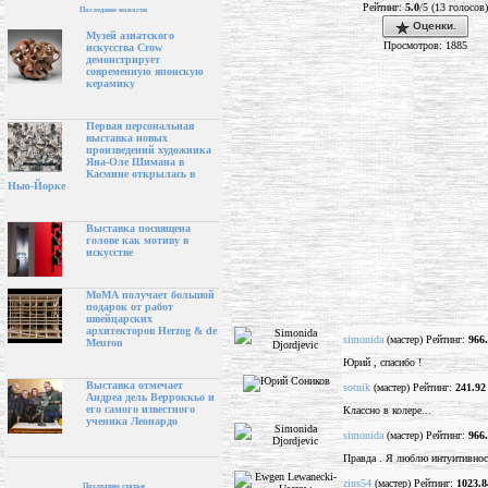
Рейтинг:
5.0
/5 (13 голосов)
Последние новости
Оценки.
Музей азиатского
Просмотров: 1885
искусства Crow
демонстрирует
современную японскую
керамику
Первая персональная
выставка новых
произведений художника
Яна-Оле Шимана в
Касмине открылась в
Нью-Йорке
Выставка посвящена
голове как мотиву в
искусстве
МоМА получает большой
подарок от работ
швейцарских
архитекторов Herzog & de
simonida
(мастер) Рейтинг:
966
Meuron
Юрий , спасибо !
Выставка отмечает
sotnik
(мастер) Рейтинг:
241.92
Андреа дель Верроккьо и
его самого известного
Классно в колере...
ученика Леонардо
simonida
(мастер) Рейтинг:
966
Правда . Я люблю интуитивност
zius54
(мастер) Рейтинг:
1023.8
Последние статьи