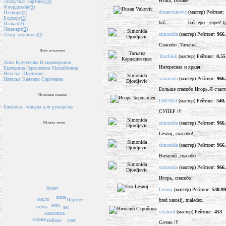
Hvala, Dušane!
Лоскутная картина(
14
)
Флордизайн(
9
)
dusanvukovic
(мастер) Рейтинг:
Пэчворк(
4
)
Бодиарт(
3
)
baš.............. baš lepo - sup
Плакат(
2
)
Ленд-арт(
2
)
simonida
(мастер) Рейтинг:
966
Театр. костюмы(
0
)
Спасибо ,Татьяна!
День рождения
Tanchikk
(мастер) Рейтинг:
0.55
Анна Крупченко Владимировна
Интересная и яркая!
Екатерина Герасимова Михайловна
Наталья Шарикова
simonida
(мастер) Рейтинг:
966
Наталья Каленик Сергеевна
Больше спасибо Игорь.Я счаст
Полезные ссылки
lt987654
(мастер) Рейтинг:
540.
Ежевика - товары для рукоделия
СУПЕР !!!
simonida
(мастер) Рейтинг:
966
Облако тегов
Lesnoj, спасибо!
simonida
(мастер) Рейтинг:
966
Виталий ,спасибо !
simonida
(мастер) Рейтинг:
966
Игорь, спасибо!
букет
Lesnoj
(мастер) Рейтинг:
530.99
зима
масло
Портрет
bred xarosij, maladec.
лето
осень
лес
vitalreal
(мастер) Рейтинг:
453
живопись
солнце
снег
пейзаж
Сочно !!!