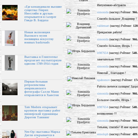
Интуитивно-абстрактн
«Где командовали высшие
существа: Генрих
simonida
(мастер) Рейтинг:
966
Нюссляйн и друзья»
открывается в галерее
Спасибо большое ,Владимир !
Гвидо В. Баудаха
valdemart
(мастер) Рейтинг:
120
Прекрасная работа!
Новая экспозиция
Высокого музея
посвящена искусству
simonida
(мастер) Рейтинг:
966
южных backroads
Спасибо большое, Игорь !
lt987654
(мастер) Рейтинг:
540.
Выставка в Глиптотеке
замечательно !!!!!!
предлагает скульптурную
одиссею 1789-1914 годов
simonida
(мастер) Рейтинг:
966
Николай , благодарю !
npahomov
(мастер) Рейтинг:
17
Первая большая
ретроспектива
Работа светится солнцем! Здор
американского
фотографа Салли Манн
simonida
(мастер) Рейтинг:
966
отправляется в Хьюстон
Большое спасибо, Игорь !
lt987654
(мастер) Рейтинг:
540.
Tate Modern открывает
крупную выставку работ
великолепно !!!
пионерской художницы
Доротеи Таннинг
simonida
(мастер) Рейтинг:
966
Татьяна, спасибо! И мне нрави
Neo-Op: выставка Марка
ermolspb
(мастер) Рейтинг:
489
Дагли открывается в