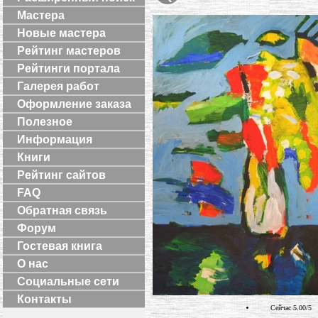
Мастера
Новые мастера
Рейтинг мастеров
Рейтинги портала
Галерея работ
Оформление заказа
Полезное
Информация
Книги
Рейтинг сайтов
FAQ
Обратная связь
Форум
Гостевая книга
О нас
Социальные сети
Контакты
Сейчас 5.00/5