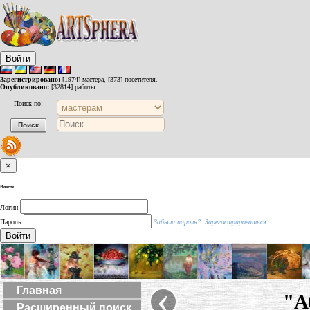
Войти
Зарегистрировано:
[1974] мастера, [373] посетителя.
Опубликовано:
[32814] работы.
Поиск по:
×
Войти
Логин
Пароль
Забыли пароль?
Зарегистрироваться
Войти
‹
Главная
"А
Расширенный поиск