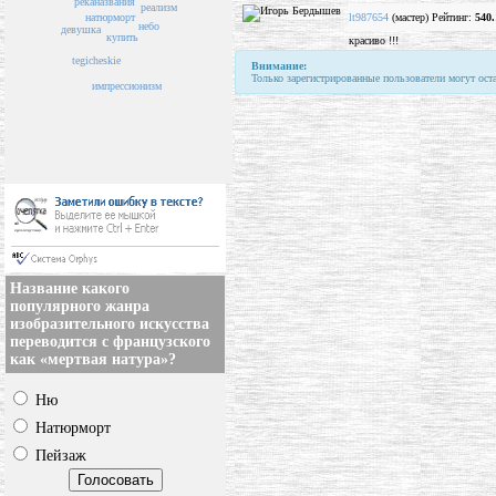
названия
река
реализм
lt987654
(мастер) Рейтинг:
540.
натюрморт
небо
девушка
купить
красиво !!!
tegicheskie
Внимание:
Только зарегистрированные пользователи могут ост
импрессионизм
Название какого
популярного жанра
изобразительного искусства
переводится с французского
как «мертвая натура»?
Ню
Натюрморт
Пейзаж