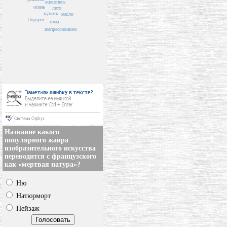
живопись
осень
лето
купить
масло
Портрет
зима
импрессионизм
Название какого
популярного жанра
изобразительного искусства
переводится с французского
как «мертвая натура»?
Ню
Натюрморт
Пейзаж