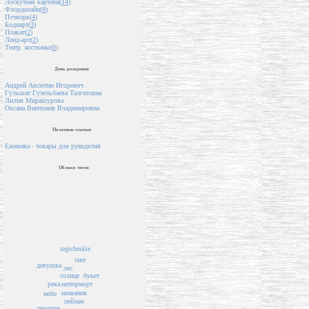
Лоскутная картина(
14
)
Флордизайн(
9
)
Пэчворк(
4
)
Бодиарт(
3
)
Плакат(
2
)
Ленд-арт(
2
)
Театр. костюмы(
0
)
День рождения
Андрей Аксютин Игоревич
Гульшат Гузельбаева Талгатовна
Лилия Мирашурова
Оксана Винтонив Владимировна
Полезные ссылки
Ежевика - товары для рукоделия
Облако тегов
tegicheskie
снег
девушка
лес
солнце
букет
река
натюрморт
названия
небо
пейзаж
реализм