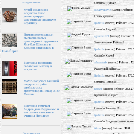
Спасибо ,Душан!
Последние новости
dusanvukovic
(мастер) Рейтинг:
Музей азиатского
искусства Crow
Очень красиво!
демонстрирует
современную японскую
ljudmila
(мастер) Рейтинг:
570.
керамику
Спасибо Андрей!
Первая персональная
agoudkoff24
(мастер) Рейтинг:
7
выставка новых
произведений художника
Замечательная Работа!!!
Яна-Оле Шимана в
Касмине открылась в
ljudmila
(мастер) Рейтинг:
570.
Нью-Йорке
Спасибо Карен!
arheopterix
(мастер) Рейтинг:
72
Выставка посвящена
голове как мотиву в
Радостный пейзаж...
искусстве
ljudmila
(мастер) Рейтинг:
570.
МоМА получает большой
Спасибо Наталья!
подарок от работ
швейцарских
nata08
(мастер) Рейтинг:
333.27
архитекторов Herzog & de
Meuron
Красивый колорит!
ljudmila
(мастер) Рейтинг:
570.
Выставка отмечает
Спасибо Татьяна !!!
Андреа дель Верроккьо и
его самого известного
ljudmila
(мастер) Рейтинг:
570.
ученика Леонардо
Спасибо Владимир очень прият
titova
(мастер) Рейтинг:
38.8
Последние статьи