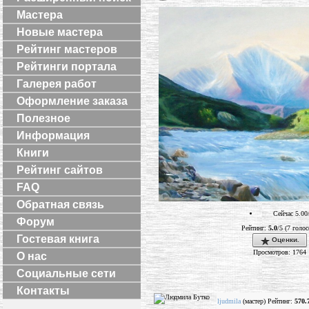
Мастера
Новые мастера
Рейтинг мастеров
Рейтинги портала
Галерея работ
Оформление заказа
Полезное
Информация
Книги
Рейтинг сайтов
FAQ
Обратная связь
Сейчас 5.00
Форум
Рейтинг:
5.0
/5 (7 голос
Гостевая книга
Оценки.
Просмотров: 1764
О нас
Социальные сети
Контакты
ljudmila
(мастер) Рейтинг:
570.