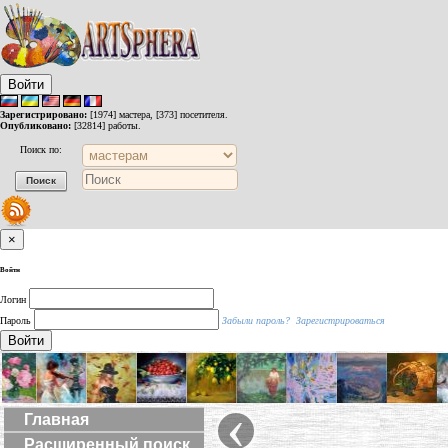
Войти
Зарегистрировано:
[1974] мастера, [373] посетителя.
Опубликовано:
[32814] работы.
Поиск по:
×
Войти
Логин
Пароль
Забыли пароль?
Зарегистрироваться
Войти
‹
Главная
Расширенный поиск