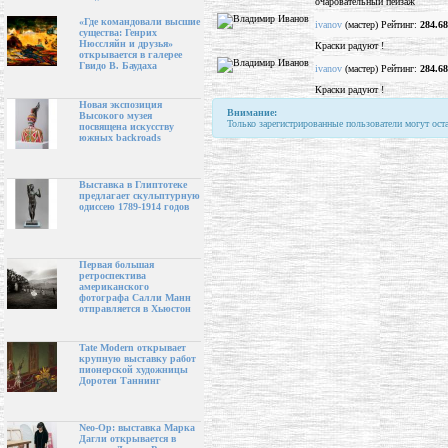
очаровательный пейзаж
«Где командовали высшие
ivanov
(мастер) Рейтинг:
284.68
существа: Генрих
Нюссляйн и друзья»
Краски радуют !
открывается в галерее
Гвидо В. Баудаха
ivanov
(мастер) Рейтинг:
284.68
Краски радуют !
Новая экспозиция
Внимание:
Высокого музея
Только зарегистрированные пользователи могут ост
посвящена искусству
южных backroads
Выставка в Глиптотеке
предлагает скульптурную
одиссею 1789-1914 годов
Первая большая
ретроспектива
американского
фотографа Салли Манн
отправляется в Хьюстон
Tate Modern открывает
крупную выставку работ
пионерской художницы
Доротеи Таннинг
Neo-Op: выставка Марка
Дагли открывается в