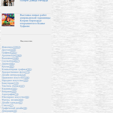
галерее Дэвида Ричарда
Выставка новых работ
американской художницы
Кэтрин Бернхардт
открывается в Ксавье
Хуфкенс
Вид искусства
Живопись(
22953
)
Другое(
3334
)
Графика(
3261
)
Архитектура(
1969
)
Вышивка(
1048
)
Скульптура(
617
)
Дерево(
445
)
Куклы(
302
)
Компьютерная графика(
281
)
Художественное фото(
273
)
Дизайн интерьера(
254
)
Церковное искусство(
196
)
Народное искусство(
193
)
Бижутерия(
119
)
Текстиль (батик)(
107
)
Керамика(
105
)
Витражи(
103
)
Аэрография(
74
)
Ювелирное искусство(
66
)
Фреска, мозаика(
64
)
Дизайн одежды(
61
)
Стекло(
57
)
Графический дизайн(
38
)
Декорации(
26
)