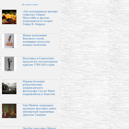
Последние статьи
«Где командовали высшие
существа: Генрих
Нюссляйн и друзья»
открывается в галерее
Гвидо В. Баудаха
Новая экспозиция
Высокого музея
посвящена искусству
южных backroads
Выставка в Глиптотеке
предлагает скульптурную
одиссею 1789-1914 годов
Первая большая
ретроспектива
американского
фотографа Салли Манн
отправляется в Хьюстон
Tate Modern открывает
крупную выставку работ
пионерской художницы
Доротеи Таннинг
Neo-Op: выставка Марка