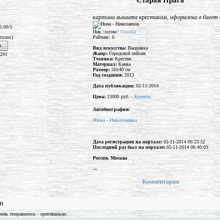
"Старая Прага"
картина вышита крестиком, оформлена в багет
5.00/5
Ник /логин/:
Ninelka
 голос)
Рейтинг: 0
.
Вид искусства:
Вышивка
Жанр:
Городской пейзаж
1291
Техника:
Крестик
Материал:
Канва
Размер:
50x40 см
Год создания:
2013
Дата публикации:
02-11-2014
Цена:
13000 руб. -
Купить
Автобиография:
Нина - Николаевна
Дата регистрации на портале:
02-11-2014 06:23:52
Последний раз был на портале:
02-11-2014 06:40:03
Россия, Москва
---
Комментарии
11
ень понравилось - оригинально.