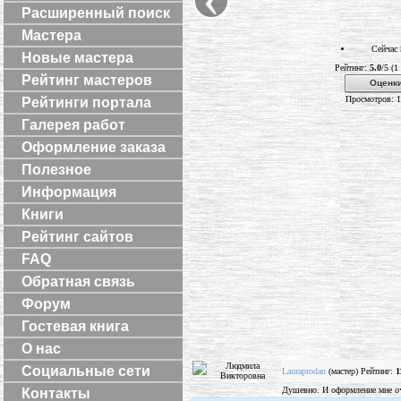
Расширенный поиск
Мастера
Сейчас 
Новые мастера
Рейтинг:
5.0
/5 (1
Рейтинг мастеров
Оценки
Просмотров: 
Рейтинги портала
Галерея работ
Оформление заказа
Полезное
Информация
Книги
Рейтинг сайтов
FAQ
Обратная связь
Форум
Гостевая книга
О нас
Социальные сети
Lauraprodan
(мастер) Рейтинг:
1
Душевно. И оформление мне оч
Контакты