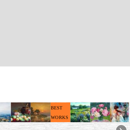
BEST
WORKS
›