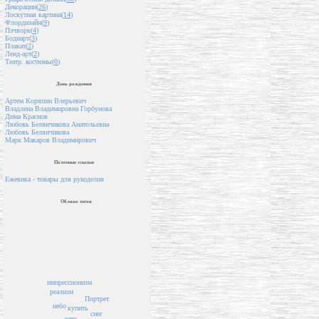
Декорации(
26
)
Лоскутная картина(
14
)
Флордизайн(
9
)
Пэчворк(
4
)
Бодиарт(
3
)
Плакат(
2
)
Ленд-арт(
2
)
Театр. костюмы(
0
)
День рождения
Артем Коряпин Влерьевич
Владлена Владимировна Горбунова
Дима Краснов
Любовь Белянчикова Анатольевна
Любовь Белянчикова
Марк Макаров Владимирович
Полезные ссылки
Ежевика - товары для рукоделия
Облако тегов
импрессионизм
реализм
Портрет
небо
купить
снег
лето