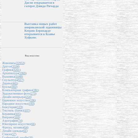
Дагли открывается в
галерее Дэвида Ричарда
Выставка новых работ
американской художницы
Кэтрин Бернхардт
открывается в Ксавье
Хуфкенс
Вид искусства
Живопись(
22953
)
Другое(
3334
)
Графика(
3261
)
Архитектура(
1969
)
Вышивка(
1048
)
Скульптура(
617
)
Дерево(
445
)
Куклы(
302
)
Компьютерная графика(
281
)
Художественное фото(
273
)
Дизайн интерьера(
254
)
Церковное искусство(
196
)
Народное искусство(
193
)
Бижутерия(
119
)
Текстиль (батик)(
107
)
Керамика(
105
)
Витражи(
103
)
Аэрография(
74
)
Ювелирное искусство(
66
)
Фреска, мозаика(
64
)
Дизайн одежды(
61
)
Стекло(
57
)
Графический дизайн(
38
)