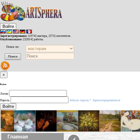
Войти
Зарегистрировано:
[1974] мастера, [373] посетителя.
Опубликовано:
[32814] работы.
Поиск по:
×
Войти
Логин
Пароль
Забыли пароль?
Зарегистрироваться
Войти
‹
Главная