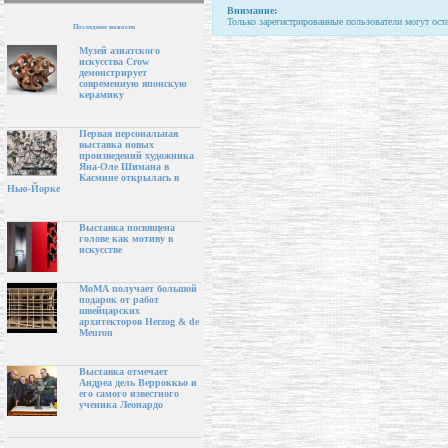
Внимание:
Только зарегистрированные пользователи могут ост
Последние новости
Музей азиатского
искусства Crow
демонстрирует
современную японскую
керамику
Первая персональная
выставка новых
произведений художника
Яна-Оле Шимана в
Касмине открылась в
Нью-Йорке
Выставка посвящена
голове как мотиву в
искусстве
МоМА получает большой
подарок от работ
швейцарских
архитекторов Herzog & de
Meuron
Выставка отмечает
Андреа дель Верроккьо и
его самого известного
ученика Леонардо