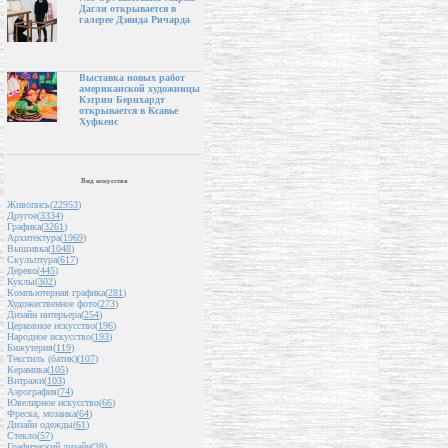
Дагли открывается в
галерее Дэвида Ричарда
Выставка новых работ
американской художницы
Кэтрин Бернхардт
открывается в Ксавье
Хуфкенс
Вид искусства
Живопись(
22953
)
Другое(
3334
)
Графика(
3261
)
Архитектура(
1969
)
Вышивка(
1048
)
Скульптура(
617
)
Дерево(
445
)
Куклы(
302
)
Компьютерная графика(
281
)
Художественное фото(
273
)
Дизайн интерьера(
254
)
Церковное искусство(
196
)
Народное искусство(
193
)
Бижутерия(
119
)
Текстиль (батик)(
107
)
Керамика(
105
)
Витражи(
103
)
Аэрография(
74
)
Ювелирное искусство(
66
)
Фреска, мозаика(
64
)
Дизайн одежды(
61
)
Стекло(
57
)
Графический дизайн(
38
)