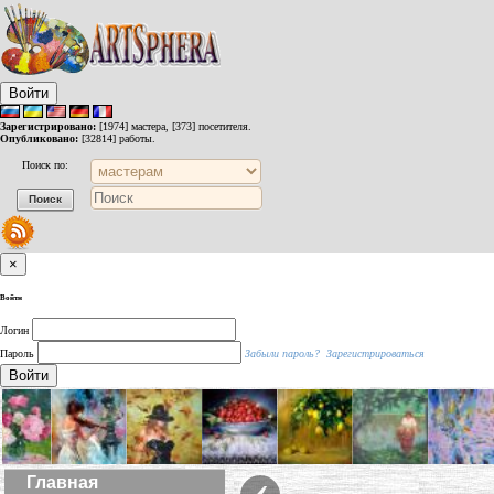
Войти
Зарегистрировано:
[1974] мастера, [373] посетителя.
Опубликовано:
[32814] работы.
Поиск по:
×
Войти
Логин
Пароль
Забыли пароль?
Зарегистрироваться
Войти
‹
Главная