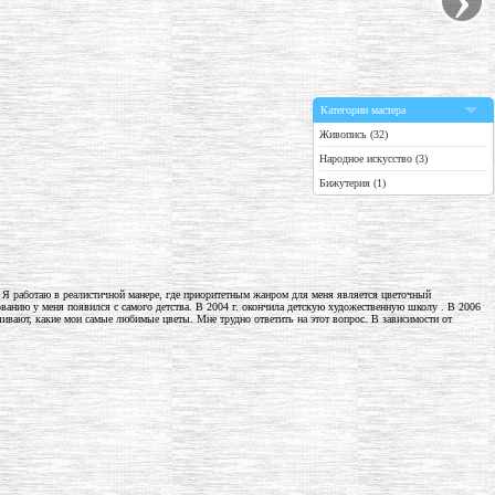
Категории мастера
Живопись (32)
Народное искусство (3)
Бижутерия (1)
 Я работаю в реалистичной манере, где приоритетным жанром для меня является цветочный
ованию у меня появился с самого детства. В ​2004 г. окончила детскую художественную школу ​. В 2006
ашивают, какие мои самые любимые цветы. Мне трудно ответить на этот вопрос. В зависимости от