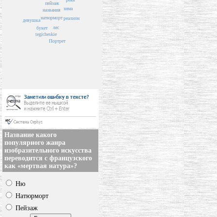
пейзаж
зима
названия
натюрморт
реализм
девушка
лес
букет
tegicheskie
Портрет
Название какого
популярного жанра
изобразительного искусства
переводится с французского
как «мертвая натура»?
Ню
Натюрморт
Пейзаж