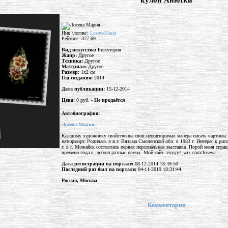
"кулон Анютки"
Ник /логин/:
LosevaMaria
Рейтинг: 377.69
Вид искусства:
Бижутерия
Жанр:
Другое
Техника:
Другое
Материал:
Другое
Размер:
1x2 см
Год создания:
2014
Дата публикации:
15-12-2014
Цена:
0 руб. -
Не продаётся
Автобиография:
Лосева Мария
Каждому художнику свойственна своя неповторимая манера писать картины.
натюрморт. Родилась я в г. Вязьма Смоленской обл. в 1983 г. Интерес к рис
г. в г. Можайск состоялась первая персональная выставка . ​Порой меня спр
времени года я люблю разные цветы. Мой сайт: vyyyy4.wix.com/loseva
Дата регистрации на портале:
08-12-2014 18:49:50
Последний раз был на портале:
04-11-2019 19:31:44
Россия, Москва
---
Комментарии