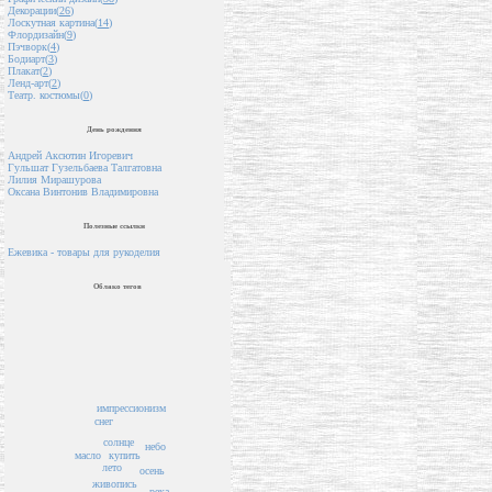
Декорации(
26
)
Лоскутная картина(
14
)
Флордизайн(
9
)
Пэчворк(
4
)
Бодиарт(
3
)
Плакат(
2
)
Ленд-арт(
2
)
Театр. костюмы(
0
)
День рождения
Андрей Аксютин Игоревич
Гульшат Гузельбаева Талгатовна
Лилия Мирашурова
Оксана Винтонив Владимировна
Полезные ссылки
Ежевика - товары для рукоделия
Облако тегов
импрессионизм
снег
солнце
небо
купить
масло
лето
осень
живопись
река