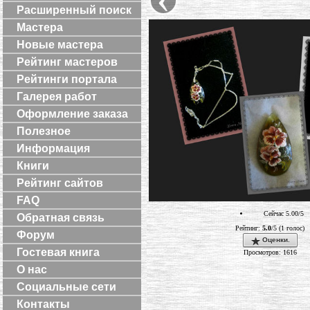
Расширенный поиск
Мастера
Новые мастера
Рейтинг мастеров
Рейтинги портала
Галерея работ
Оформление заказа
Полезное
Информация
Книги
Рейтинг сайтов
FAQ
Сейчас 5.00/5
Обратная связь
Рейтинг:
5.0
/5 (1 голос)
Форум
Оценки.
Гостевая книга
Просмотров: 1616
О нас
Социальные сети
Контакты