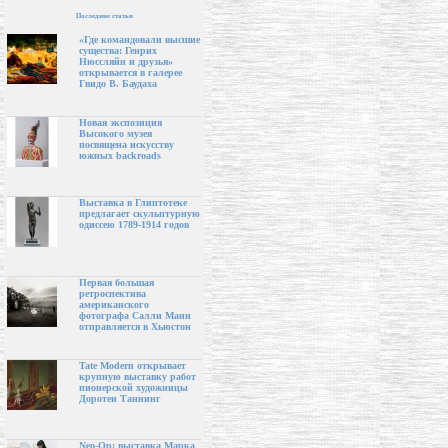
Последние статьи
«Где командовали высшие
существа: Генрих
Нюссляйн и друзья»
открывается в галерее
Гвидо В. Баудаха
Новая экспозиция
Высокого музея
посвящена искусству
южных backroads
Выставка в Глиптотеке
предлагает скульптурную
одиссею 1789-1914 годов
Первая большая
ретроспектива
американского
фотографа Салли Манн
отправляется в Хьюстон
Tate Modern открывает
крупную выставку работ
пионерской художницы
Доротеи Таннинг
Neo-Op: выставка Марка