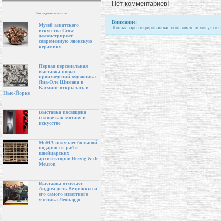
Нет комментариев!
Последние новости
Внимание:
Музей азиатского
Только зарегистрированные пользователи могут ост
искусства Crow
демонстрирует
современную японскую
керамику
Первая персональная
выставка новых
произведений художника
Яна-Оле Шимана в
Касмине открылась в
Нью-Йорке
Выставка посвящена
голове как мотиву в
искусстве
МоМА получает большой
подарок от работ
швейцарских
архитекторов Herzog & de
Meuron
Выставка отмечает
Андреа дель Верроккьо и
его самого известного
ученика Леонардо