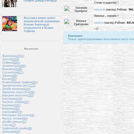
галерее Дэвида Ричарда
Сочно и радостно !
simonida
(мастер) Рейтинг:
966
Наталья , спасибо !
Выставка новых работ
американской художницы
nataliya
(мастер) Рейтинг:
845.0
Кэтрин Бернхардт
открывается в Ксавье
+5!
Хуфкенс
Внимание:
Только зарегистрированные пользователи могут ост
Вид искусства
Живопись(
22953
)
Другое(
3334
)
Графика(
3261
)
Архитектура(
1969
)
Вышивка(
1048
)
Скульптура(
617
)
Дерево(
445
)
Куклы(
302
)
Компьютерная графика(
281
)
Художественное фото(
273
)
Дизайн интерьера(
254
)
Церковное искусство(
196
)
Народное искусство(
193
)
Бижутерия(
119
)
Текстиль (батик)(
107
)
Керамика(
105
)
Витражи(
103
)
Аэрография(
74
)
Ювелирное искусство(
66
)
Фреска, мозаика(
64
)
Дизайн одежды(
61
)
Стекло(
57
)
Графический дизайн(
38
)
Декорации(
26
)