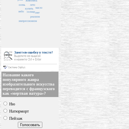
живопись
осень
лето
масло
купить
небо
солнце
снег
реализм
импрессионизм
Название какого
популярного жанра
изобразительного искусства
переводится с французского
как «мертвая натура»?
Ню
Натюрморт
Пейзаж