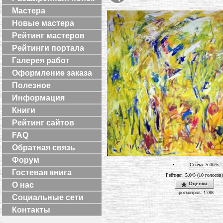
Мастера
Новые мастера
Рейтинг мастеров
Рейтинги портала
Галерея работ
Оформление заказа
Полезное
Информация
Книги
Рейтинг сайтов
FAQ
Обратная связь
Форум
Сейчас 5.00/5
Гостевая книга
Рейтинг:
5.0
/5 (10 голосов)
Оценки.
О нас
Просмотров: 1788
Социальные сети
Контакты