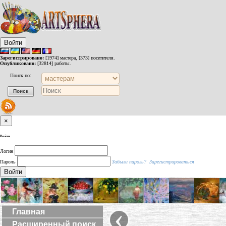
Войти
Зарегистрировано:
[1974] мастера, [373] посетителя.
Опубликовано:
[32814] работы.
Поиск по:
×
Войти
Логин
Пароль
Забыли пароль?
Зарегистрироваться
Войти
‹
Главная
Расширенный поиск