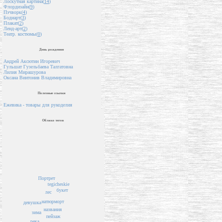
Лоскутная картина(
14
)
Флордизайн(
9
)
Пэчворк(
4
)
Бодиарт(
3
)
Плакат(
2
)
Ленд-арт(
2
)
Театр. костюмы(
0
)
День рождения
Андрей Аксютин Игоревич
Гульшат Гузельбаева Талгатовна
Лилия Мирашурова
Оксана Винтонив Владимировна
Полезные ссылки
Ежевика - товары для рукоделия
Облако тегов
Портрет
tegicheskie
букет
лес
натюрморт
девушка
названия
зима
пейзаж
река