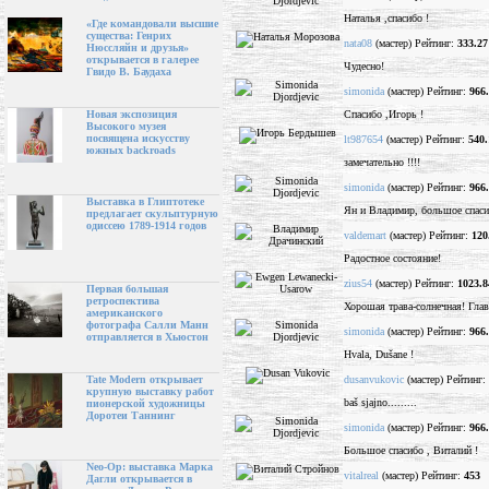
Наталья ,спасибо !
«Где командовали высшие
существа: Генрих
nata08
(мастер) Рейтинг:
333.27
Нюссляйн и друзья»
открывается в галерее
Чудесно!
Гвидо В. Баудаха
simonida
(мастер) Рейтинг:
966
Спасибо ,Игорь !
Новая экспозиция
Высокого музея
посвящена искусству
lt987654
(мастер) Рейтинг:
540.
южных backroads
замечательно !!!!
simonida
(мастер) Рейтинг:
966
Выставка в Глиптотеке
Ян и Владимир, большое спаси
предлагает скульптурную
одиссею 1789-1914 годов
valdemart
(мастер) Рейтинг:
120
Радостное состояние!
zius54
(мастер) Рейтинг:
1023.8
Первая большая
ретроспектива
Хорошая трава-солнечная! Главн
американского
фотографа Салли Манн
simonida
(мастер) Рейтинг:
966
отправляется в Хьюстон
Hvala, Dušane !
dusanvukovic
(мастер) Рейтинг:
Tate Modern открывает
крупную выставку работ
baš sjajno.........
пионерской художницы
Доротеи Таннинг
simonida
(мастер) Рейтинг:
966
Большое спасибо , Виталий !
Neo-Op: выставка Марка
vitalreal
(мастер) Рейтинг:
453
Дагли открывается в