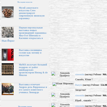
Последние новости
Музей азиатского
искусства Crow
демонстрирует
современную японскую
керамику
Первая персональная
выставка новых
произведений художника
Яна-Оле Шимана в
Касмине открылась в
Нью-Йорке
Выставка посвящена
голове как мотиву в
искусстве
МоМА получает большой
подарок от работ
швейцарских
архитекторов Herzog & de
simonida
(мастер) Рейтинг:
966
Meuron
Спасибо, Юлия !
Выставка отмечает
Barsyk
(мастер) Рейтинг:
554.8
Андреа дель Верроккьо и
его самого известного
Загадочно!
ученика Леонардо
simonida
(мастер) Рейтинг:
966
Юрий , спасибо !
simonida
(мастер) Рейтинг:
966
Последние статьи