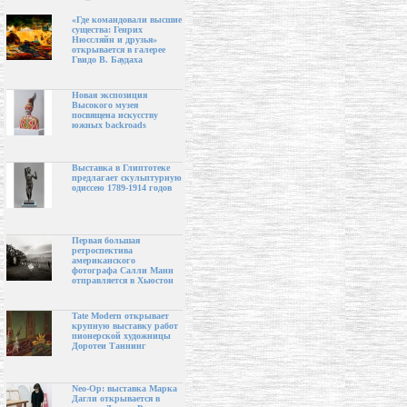
«Где командовали высшие
существа: Генрих
Нюссляйн и друзья»
открывается в галерее
Гвидо В. Баудаха
Новая экспозиция
Высокого музея
посвящена искусству
южных backroads
Выставка в Глиптотеке
предлагает скульптурную
одиссею 1789-1914 годов
Первая большая
ретроспектива
американского
фотографа Салли Манн
отправляется в Хьюстон
Tate Modern открывает
крупную выставку работ
пионерской художницы
Доротеи Таннинг
Neo-Op: выставка Марка
Дагли открывается в