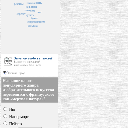
осень
пейзаж
реализм
живопись
зима
лето
снег
Портрет
купить
букет
импрессионизм
девушка
Название какого
популярного жанра
изобразительного искусства
переводится с французского
как «мертвая натура»?
Ню
Натюрморт
Пейзаж