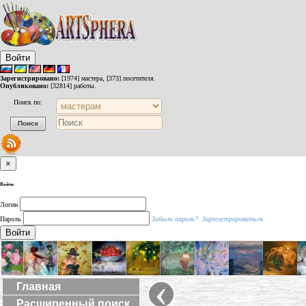
Войти
Зарегистрировано:
[1974] мастера, [373] посетителя.
Опубликовано:
[32814] работы.
Поиск по:
×
Войти
Логин
Пароль
Забыли пароль?
Зарегистрироваться
Войти
‹
Главная
Расширенный поиск