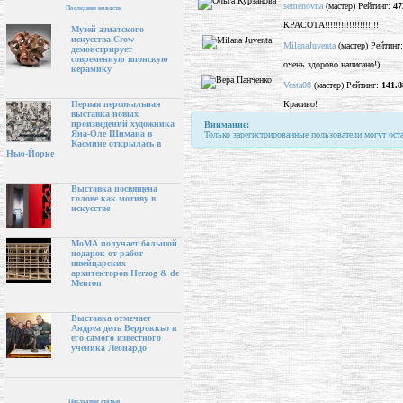
semenovna
(мастер) Рейтинг:
47
Последние новости
КРАСОТА!!!!!!!!!!!!!!!!!!!!
Музей азиатского
искусства Crow
MilanaJuventa
(мастер) Рейтинг
демонстрирует
современную японскую
очень здорово написано!)
керамику
Vesta08
(мастер) Рейтинг:
141.8
Красиво!
Первая персональная
выставка новых
произведений художника
Внимание:
Яна-Оле Шимана в
Только зарегистрированные пользователи могут ост
Касмине открылась в
Нью-Йорке
Выставка посвящена
голове как мотиву в
искусстве
МоМА получает большой
подарок от работ
швейцарских
архитекторов Herzog & de
Meuron
Выставка отмечает
Андреа дель Верроккьо и
его самого известного
ученика Леонардо
Последние статьи