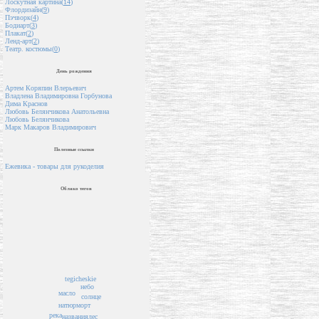
Лоскутная картина(
14
)
Флордизайн(
9
)
Пэчворк(
4
)
Бодиарт(
3
)
Плакат(
2
)
Ленд-арт(
2
)
Театр. костюмы(
0
)
День рождения
Артем Коряпин Влерьевич
Владлена Владимировна Горбунова
Дима Краснов
Любовь Белянчикова Анатольевна
Любовь Белянчикова
Марк Макаров Владимирович
Полезные ссылки
Ежевика - товары для рукоделия
Облако тегов
tegicheskie
небо
масло
солнце
натюрморт
река
названия
лес