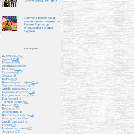
галерее Дэвида Ричарда
Выставка новых работ
американской художницы
Кэтрин Бернхардт
открывается в Ксавье
Хуфкенс
Вид искусства
Живопись(
22953
)
Другое(
3334
)
Графика(
3261
)
Архитектура(
1969
)
Вышивка(
1048
)
Скульптура(
617
)
Дерево(
445
)
Куклы(
302
)
Компьютерная графика(
281
)
Художественное фото(
273
)
Дизайн интерьера(
254
)
Церковное искусство(
196
)
Народное искусство(
193
)
Бижутерия(
119
)
Текстиль (батик)(
107
)
Керамика(
105
)
Витражи(
103
)
Аэрография(
74
)
Ювелирное искусство(
66
)
Фреска, мозаика(
64
)
Дизайн одежды(
61
)
Стекло(
57
)
Графический дизайн(
38
)
Декорации(
26
)