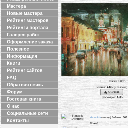
Мастера
Новые мастера
Рейтинг мастеров
Рейтинги портала
Галерея работ
Оформление заказа
Полезное
Информация
Книги
Рейтинг сайтов
FAQ
Сейчас 4.83/5
Обратная связь
Рейтинг:
4.8
/5 (6 голосов)
Форум
Оценки.
Просмотров: 1415
Гостевая книга
О нас
Социальные сети
simonida
(мастер) Рейтинг:
966
Контакты
Живо!