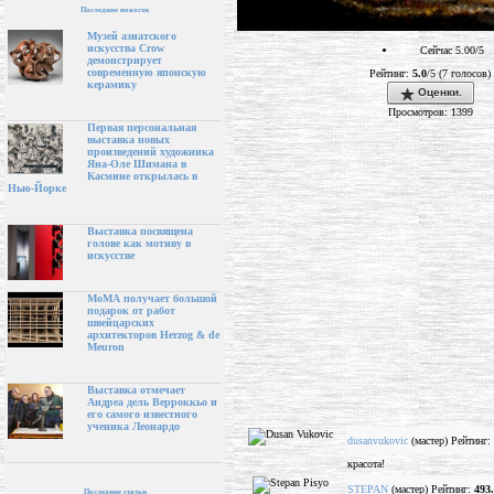
Последние новости
Музей азиатского
искусства Crow
Сейчас 5.00/5
демонстрирует
современную японскую
Рейтинг:
5.0
/5 (7 голосов)
керамику
Оценки.
Просмотров: 1399
Первая персональная
выставка новых
произведений художника
Яна-Оле Шимана в
Касмине открылась в
Нью-Йорке
Выставка посвящена
голове как мотиву в
искусстве
МоМА получает большой
подарок от работ
швейцарских
архитекторов Herzog & de
Meuron
Выставка отмечает
Андреа дель Верроккьо и
его самого известного
ученика Леонардо
dusanvukovic
(мастер) Рейтинг:
красота!
STEPAN
(мастер) Рейтинг:
493
Последние статьи