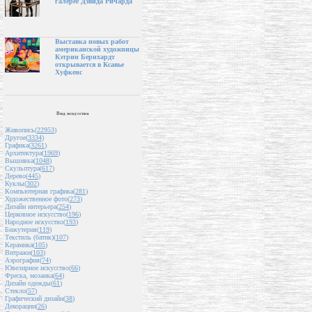
галерее Дэвида Ричарда
Выставка новых работ
американской художницы
Кэтрин Бернхардт
открывается в Ксавье
Хуфкенс
Вид искусства
Живопись(
22953
)
Другое(
3334
)
Графика(
3261
)
Архитектура(
1969
)
Вышивка(
1048
)
Скульптура(
617
)
Дерево(
445
)
Куклы(
302
)
Компьютерная графика(
281
)
Художественное фото(
273
)
Дизайн интерьера(
254
)
Церковное искусство(
196
)
Народное искусство(
193
)
Бижутерия(
119
)
Текстиль (батик)(
107
)
Керамика(
105
)
Витражи(
103
)
Аэрография(
74
)
Ювелирное искусство(
66
)
Фреска, мозаика(
64
)
Дизайн одежды(
61
)
Стекло(
57
)
Графический дизайн(
38
)
Декорации(
26
)