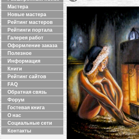
Мастера
Новые мастера
Рейтинг мастеров
Рейтинги портала
Галерея работ
Оформление заказа
Полезное
Информация
Книги
Рейтинг сайтов
FAQ
Обратная связь
Форум
Гостевая книга
О нас
Социальные сети
Контакты