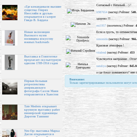
Согласный с Натальей...:) !
«Где командовали высшие
существа: Генрих
lt987654
(мастер) Рейтинг:
540.
Нюссляйн и друзья»
открывается в галерее
здорово !!!
Гвидо В. Баудаха
eni1957
(посетитель) Рейтинг:
4
Если и грусть, то оптимистичн
Новая экспозиция
Высокого музея
посвящена искусству
simonida
(мастер) Рейтинг:
966
южных backroads
Красивая атмосфера !
vitalreal
(мастер) Рейтинг:
453
Выставка в Глиптотеке
Чувствуется настроение...Отли
предлагает скульптурную
одиссею 1789-1914 годов
nataliya
(мастер) Рейтинг:
845.0
а где бокал шампанского? мне о
Внимание:
Первая большая
Только зарегистрированные пользователи могут ост
ретроспектива
американского
фотографа Салли Манн
отправляется в Хьюстон
Tate Modern открывает
крупную выставку работ
пионерской художницы
Доротеи Таннинг
Neo-Op: выставка Марка
Дагли открывается в