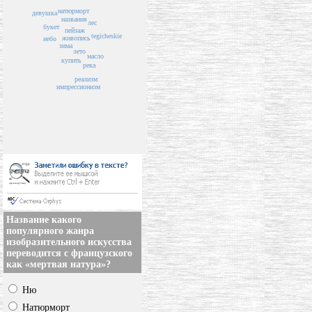
натюрморт
девушка
названия
лес
букет
пейзаж
tegicheskie
живопись
небо
зима
лето
масло
купить
река
реализм
импрессионизм
Название какого
популярного жанра
изобразительного искусства
переводится с французского
как «мертвая натура»?
Ню
Натюрморт