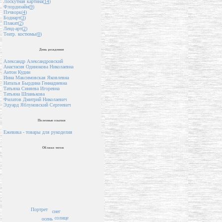
Лоскутная картина(
14
)
Флордизайн(
9
)
Пэчворк(
4
)
Бодиарт(
3
)
Плакат(
2
)
Ленд-арт(
2
)
Театр. костюмы(
0
)
День рождения
Александр Александровский
Анастасия Одинокова Николаевна
Антон Кудин
Инна Максимовская Яковлевна
Наталья Бырдина Геннадиевна
Татьяна Синяева Игоревна
Татьяна Шпанькова
Филатов Дмитрий Николаевич
Эдуард Яблуновский Сергеевич
Полезные ссылки
Ежевика - товары для рукоделия
Облако тегов
Портрет
снег
солнце
осень