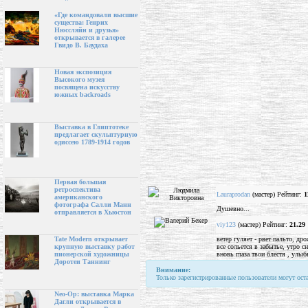
«Где командовали высшие
существа: Генрих
Нюссляйн и друзья»
открывается в галерее
Гвидо В. Баудаха
Новая экспозиция
Высокого музея
посвящена искусству
южных backroads
Выставка в Глиптотеке
предлагает скульптурную
одиссею 1789-1914 годов
Первая большая
ретроспектива
Lauraprodan
(мастер) Рейтинг:
1
американского
фотографа Салли Манн
Душевно...
отправляется в Хьюстон
viy123
(мастер) Рейтинг:
21.29
ветер гуляет - рвет пальто, др
Tate Modern открывает
все сольется в забытье, утро сн
крупную выставку работ
вновь глаза твои блестя , улыб
пионерской художницы
Доротеи Таннинг
Внимание:
Только зарегистрированные пользователи могут ост
Neo-Op: выставка Марка
Дагли открывается в