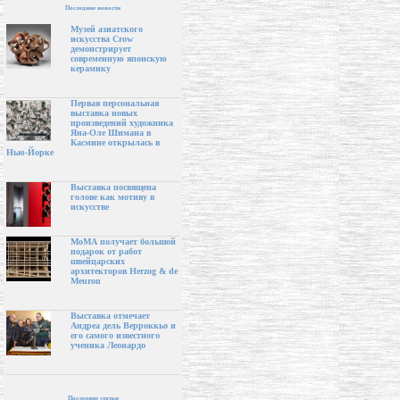
Последние новости
Музей азиатского
искусства Crow
демонстрирует
современную японскую
керамику
Первая персональная
выставка новых
произведений художника
Яна-Оле Шимана в
Касмине открылась в
Нью-Йорке
Выставка посвящена
голове как мотиву в
искусстве
МоМА получает большой
подарок от работ
швейцарских
архитекторов Herzog & de
Meuron
Выставка отмечает
Андреа дель Верроккьо и
его самого известного
ученика Леонардо
Последние статьи