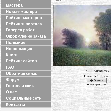
Мастера
Новые мастера
Рейтинг мастеров
Рейтинги портала
Галерея работ
Оформление заказа
Полезное
Информация
Книги
Рейтинг сайтов
FAQ
Сейчас 5.00/5
Обратная связь
Рейтинг:
5.0
/5 (1 голос)
Форум
Оценки.
Просмотров: 1135
Гостевая книга
О нас
Социальные сети
Контакты