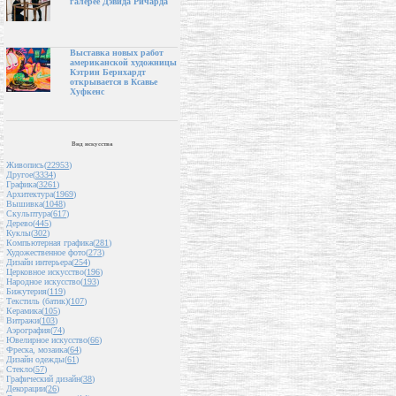
галерее Дэвида Ричарда
Выставка новых работ
американской художницы
Кэтрин Бернхардт
открывается в Ксавье
Хуфкенс
Вид искусства
Живопись(
22953
)
Другое(
3334
)
Графика(
3261
)
Архитектура(
1969
)
Вышивка(
1048
)
Скульптура(
617
)
Дерево(
445
)
Куклы(
302
)
Компьютерная графика(
281
)
Художественное фото(
273
)
Дизайн интерьера(
254
)
Церковное искусство(
196
)
Народное искусство(
193
)
Бижутерия(
119
)
Текстиль (батик)(
107
)
Керамика(
105
)
Витражи(
103
)
Аэрография(
74
)
Ювелирное искусство(
66
)
Фреска, мозаика(
64
)
Дизайн одежды(
61
)
Стекло(
57
)
Графический дизайн(
38
)
Декорации(
26
)