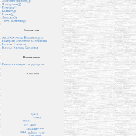
Лоскутная картина(
14
)
Флордизайн(
9
)
Пэчворк(
4
)
Бодиарт(
3
)
Плакат(
2
)
Ленд-арт(
2
)
Театр. костюмы(
0
)
День рождения
Анна Крупченко Владимировна
Екатерина Герасимова Михайловна
Наталья Шарикова
Наталья Каленик Сергеевна
Полезные ссылки
Ежевика - товары для рукоделия
Облако тегов
букет
солнце
масло
лето
лес
осень
названия
река
пейзаж
снег
живопись