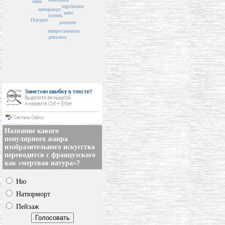
зима
tegicheskie
натюрморт
небо
купить
Портрет
реализм
импрессионизм
девушка
Название какого
популярного жанра
изобразительного искусства
переводится с французского
как «мертвая натура»?
Ню
Натюрморт
Пейзаж