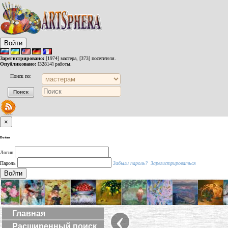
Войти
Зарегистрировано:
[1974] мастера, [373] посетителя.
Опубликовано:
[32814] работы.
Поиск по:
×
Войти
Логин
Пароль
Забыли пароль?
Зарегистрироваться
Войти
‹
Главная
Расширенный поиск