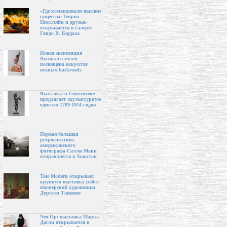
«Где командовали высшие
существа: Генрих
Нюссляйн и друзья»
открывается в галерее
Гвидо В. Баудаха
Новая экспозиция
Высокого музея
посвящена искусству
южных backroads
Выставка в Глиптотеке
предлагает скульптурную
одиссею 1789-1914 годов
Первая большая
ретроспектива
американского
фотографа Салли Манн
отправляется в Хьюстон
Tate Modern открывает
крупную выставку работ
пионерской художницы
Доротеи Таннинг
Neo-Op: выставка Марка
Дагли открывается в