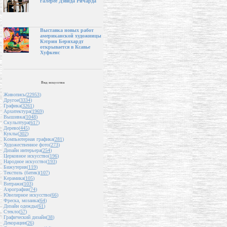
галерее Дэвида Ричарда
Выставка новых работ
американской художницы
Кэтрин Бернхардт
открывается в Ксавье
Хуфкенс
Вид искусства
Живопись(
22953
)
Другое(
3334
)
Графика(
3261
)
Архитектура(
1969
)
Вышивка(
1048
)
Скульптура(
617
)
Дерево(
445
)
Куклы(
302
)
Компьютерная графика(
281
)
Художественное фото(
273
)
Дизайн интерьера(
254
)
Церковное искусство(
196
)
Народное искусство(
193
)
Бижутерия(
119
)
Текстиль (батик)(
107
)
Керамика(
105
)
Витражи(
103
)
Аэрография(
74
)
Ювелирное искусство(
66
)
Фреска, мозаика(
64
)
Дизайн одежды(
61
)
Стекло(
57
)
Графический дизайн(
38
)
Декорации(
26
)