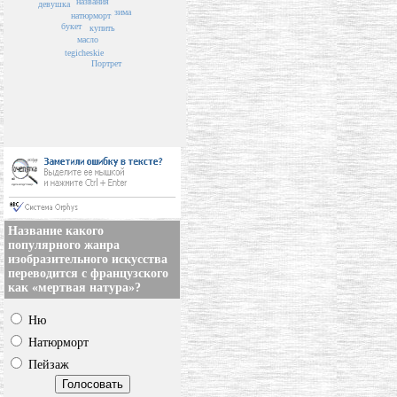
названия
девушка
зима
натюрморт
букет
купить
масло
tegicheskie
Портрет
Название какого
популярного жанра
изобразительного искусства
переводится с французского
как «мертвая натура»?
Ню
Натюрморт
Пейзаж