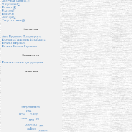
Лоскутная картина(
14
)
Флордизайн(
9
)
Пэчворк(
4
)
Бодиарт(
3
)
Плакат(
2
)
Ленд-арт(
2
)
Театр. костюмы(
0
)
День рождения
Анна Крупченко Владимировна
Екатерина Герасимова Михайловна
Наталья Шарикова
Наталья Каленик Сергеевна
Полезные ссылки
Ежевика - товары для рукоделия
Облако тегов
импрессионизм
река
небо
солнце
осень
лес
лето
живопись
снег
пейзаж
реализм