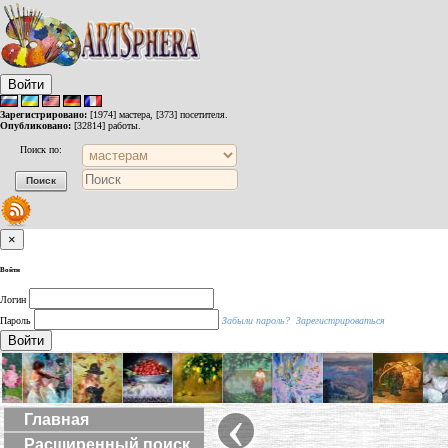
Войти
Зарегистрировано:
[1974] мастера, [373] посетителя.
Опубликовано:
[32814] работы.
Поиск по:
×
Войти
Логин
Пароль
Забыли пароль?
Зарегистрироваться
Войти
‹
Главная
Расширенный поиск