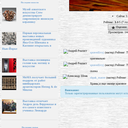
Последние новости
Музей азиатского
искусства Crow
демонстрирует
Сейчас 3
современную японскую
керамику
Рейтинг:
3.1
/5 (7 го
Оценки.
Просмотров: 14
Первая персональная
выставка новых
произведений художника
Яна-Оле Шимана в
Касмине открылась в
Нью-Йорке
spravedlivyj
(мастер) Рейтинг:
7
оригинально
Выставка посвящена
голове как мотиву в
spravedlivyj
(мастер) Рейтинг:
7
искусстве
сказка
МоМА получает большой
shpak_master
(мастер) Рейтинг:
подарок от работ
Храмы,и еще оконце красивое
швейцарских
архитекторов Herzog & de
Meuron
Внимание:
Только зарегистрированные пользователи могут ост
Выставка отмечает
Андреа дель Верроккьо и
его самого известного
ученика Леонардо
Последние статьи