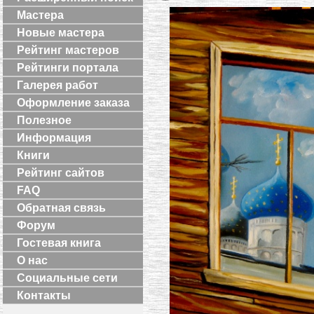
Мастера
Новые мастера
Рейтинг мастеров
Рейтинги портала
Галерея работ
Оформление заказа
Полезное
Информация
Книги
Рейтинг сайтов
FAQ
Обратная связь
Форум
Гостевая книга
О нас
Социальные сети
Контакты