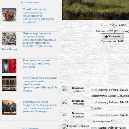
Последние новости
Музей азиатского
искусства Crow
демонстрирует
современную японскую
керамику
Сейчас 4.67/5
Рейтинг:
4.7
/5 (12 голосов)
Первая персональная
Оценки.
выставка новых
произведений художника
Просмотров: 1448
Яна-Оле Шимана в
Касмине открылась в
Нью-Йорке
Выставка посвящена
голове как мотиву в
искусстве
МоМА получает большой
подарок от работ
швейцарских
архитекторов Herzog & de
artvek
(мастер) Рейтинг:
564.39
Meuron
Приветствую, Карэн! ...спасибо
Выставка отмечает
artvek
(мастер) Рейтинг:
564.39
Андреа дель Верроккьо и
его самого известного
Спасибо!
ученика Леонардо
artvek
(мастер) Рейтинг:
564.39
...благодарствую!
borey
(мастер) Рейтинг:
64.87
Последние статьи