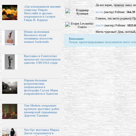
Да все верно, природу нашу пет
«Где командовали высшие
существа: Генрих
artvek
(мастер) Рейтинг:
564.39
Нюссляйн и друзья»
открывается в галерее
Главное, что места родные)) П
Гвидо В. Баудаха
zius54
(мастер) Рейтинг:
1023.8
Места чудесные! День светлый
Новая экспозиция
Высокого музея
посвящена искусству
Внимание:
южных backroads
Только зарегистрированные пользователи могут ост
Выставка в Глиптотеке
предлагает скульптурную
одиссею 1789-1914 годов
Первая большая
ретроспектива
американского
фотографа Салли Манн
отправляется в Хьюстон
Tate Modern открывает
крупную выставку работ
пионерской художницы
Доротеи Таннинг
Neo-Op: выставка Марка
Дагли открывается в