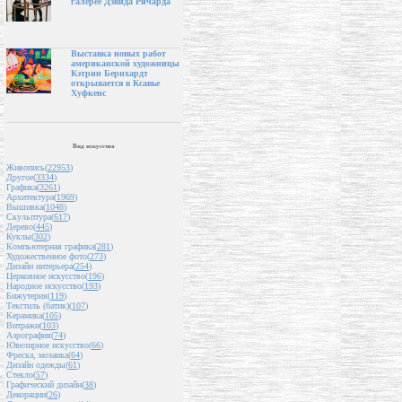
галерее Дэвида Ричарда
Выставка новых работ
американской художницы
Кэтрин Бернхардт
открывается в Ксавье
Хуфкенс
Вид искусства
Живопись(
22953
)
Другое(
3334
)
Графика(
3261
)
Архитектура(
1969
)
Вышивка(
1048
)
Скульптура(
617
)
Дерево(
445
)
Куклы(
302
)
Компьютерная графика(
281
)
Художественное фото(
273
)
Дизайн интерьера(
254
)
Церковное искусство(
196
)
Народное искусство(
193
)
Бижутерия(
119
)
Текстиль (батик)(
107
)
Керамика(
105
)
Витражи(
103
)
Аэрография(
74
)
Ювелирное искусство(
66
)
Фреска, мозаика(
64
)
Дизайн одежды(
61
)
Стекло(
57
)
Графический дизайн(
38
)
Декорации(
26
)