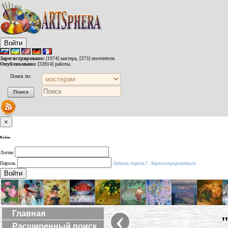
Войти
Зарегистрировано:
[1974] мастера, [373] посетителя.
Опубликовано:
[32814] работы.
Поиск по:
×
Войти
Логин
Пароль
Забыли пароль?
Зарегистрироваться
Войти
‹
Главная
Расширенный поиск