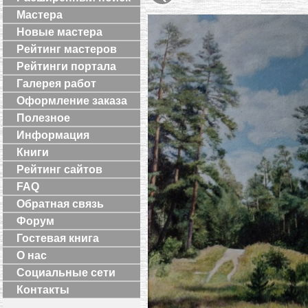
Мастера
Новые мастера
Рейтинг мастеров
Рейтинги портала
Галерея работ
Оформление заказа
Полезное
Информация
Книги
Рейтинг сайтов
FAQ
Обратная связь
Форум
Гостевая книга
О нас
Социальные сети
Контакты