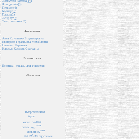
Лоскутная картина(
14
)
Флордизайн(
9
)
Пэчворк(
4
)
Бодиарт(
3
)
Плакат(
2
)
Ленд-арт(
2
)
Театр. костюмы(
0
)
День рождения
Анна Крупченко Владимировна
Екатерина Герасимова Михайловна
Наталья Шарикова
Наталья Каленик Сергеевна
Полезные ссылки
Ежевика - товары для рукоделия
Облако тегов
импрессионизм
букет
солнце
масло
зима
осень
лето
снег
живопись
пейзаж
лес
tegicheskie