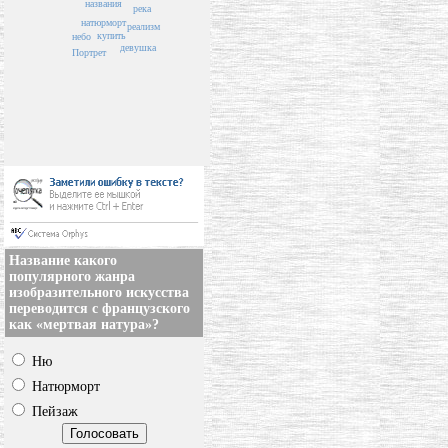
названия
река
натюрморт
реализм
купить
небо
девушка
Портрет
Название какого
популярного жанра
изобразительного искусства
переводится с французского
как «мертвая натура»?
Ню
Натюрморт
Пейзаж