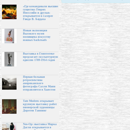
«Где командовали высшие
существа: Генрих
Нюссляйн и друзья»
открывается в галерее
Гвидо В. Баудаха
Новая экспозиция
Высокого музея
посвящена искусству
южных backroads
Выставка в Глиптотеке
предлагает скульптурную
одиссею 1789-1914 годов
Первая большая
ретроспектива
американского
фотографа Салли Манн
отправляется в Хьюстон
Tate Modern открывает
крупную выставку работ
пионерской художницы
Доротеи Таннинг
Neo-Op: выставка Марка
Дагли открывается в