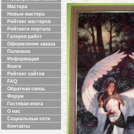
Мастера
Новые мастера
Рейтинг мастеров
Рейтинги портала
Галерея работ
Оформление заказа
Полезное
Информация
Книги
Рейтинг сайтов
FAQ
Обратная связь
Форум
Гостевая книга
О нас
Социальные сети
Контакты