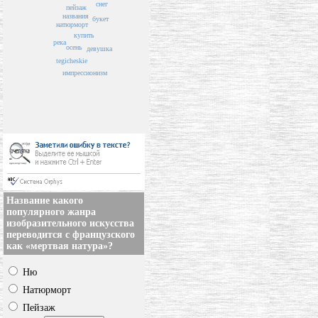
снег
пейзаж
названия
букет
натюрморт
купить
река
осень
девушка
tegicheskie
импрессионизм
Название какого
популярного жанра
изобразительного искусства
переводится с французского
как «мертвая натура»?
Ню
Натюрморт
Пейзаж