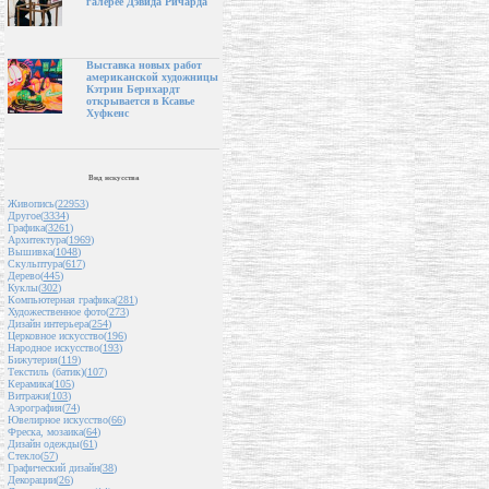
галерее Дэвида Ричарда
Выставка новых работ
американской художницы
Кэтрин Бернхардт
открывается в Ксавье
Хуфкенс
Вид искусства
Живопись(
22953
)
Другое(
3334
)
Графика(
3261
)
Архитектура(
1969
)
Вышивка(
1048
)
Скульптура(
617
)
Дерево(
445
)
Куклы(
302
)
Компьютерная графика(
281
)
Художественное фото(
273
)
Дизайн интерьера(
254
)
Церковное искусство(
196
)
Народное искусство(
193
)
Бижутерия(
119
)
Текстиль (батик)(
107
)
Керамика(
105
)
Витражи(
103
)
Аэрография(
74
)
Ювелирное искусство(
66
)
Фреска, мозаика(
64
)
Дизайн одежды(
61
)
Стекло(
57
)
Графический дизайн(
38
)
Декорации(
26
)