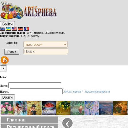
Войти
Зарегистрировано:
[1974] мастера, [373] посетителя.
Опубликовано:
[32814] работы.
Поиск по:
×
Войти
Логин
Пароль
Забыли пароль?
Зарегистрироваться
Войти
‹
Главная
Расширенный поиск