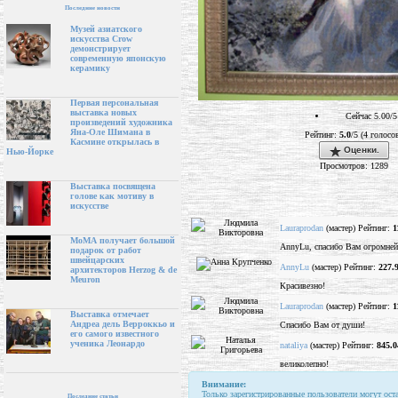
Последние новости
Музей азиатского
искусства Crow
демонстрирует
современную японскую
керамику
Первая персональная
выставка новых
Сейчас 5.00/5
произведений художника
Яна-Оле Шимана в
Рейтинг:
5.0
/5 (4 голосо
Касмине открылась в
Оценки.
Нью-Йорке
Просмотров: 1289
Выставка посвящена
голове как мотиву в
искусстве
Lauraprodan
(мастер) Рейтинг:
1
МоМА получает большой
AnnyLu, спасибо Вам огромнейш
подарок от работ
швейцарских
AnnyLu
(мастер) Рейтинг:
227.
архитекторов Herzog & de
Meuron
Красивезно!
Lauraprodan
(мастер) Рейтинг:
1
Выставка отмечает
Андреа дель Верроккьо и
Спасибо Вам от души!
его самого известного
ученика Леонардо
nataliya
(мастер) Рейтинг:
845.0
великолепно!
Внимание:
Только зарегистрированные пользователи могут ост
Последние статьи