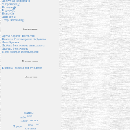
Лоскутная картина(
14
)
Флордизайн(
9
)
Пэчворк(
4
)
Бодиарт(
3
)
Плакат(
2
)
Ленд-арт(
2
)
Театр. костюмы(
0
)
День рождения
Артем Коряпин Влерьевич
Владлена Владимировна Горбунова
Дима Краснов
Любовь Белянчикова Анатольевна
Любовь Белянчикова
Марк Макаров Владимирович
Полезные ссылки
Ежевика - товары для рукоделия
Облако тегов
реализм
зима
небо
солнце
масло
лес
лето
Портрет
живопись