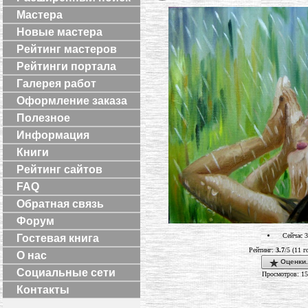
Мастера
Новые мастера
Рейтинг мастеров
Рейтинги портала
Галерея работ
Оформление заказа
Полезное
Информация
Книги
Рейтинг сайтов
FAQ
Обратная связь
Форум
Сейчас 3
Гостевая книга
Рейтинг:
3.7
/5 (11 г
О нас
Оценки.
Социальные сети
Просмотров: 1
Контакты