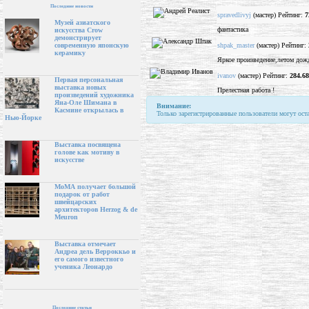
Последние новости
spravedlivyj
(мастер) Рейтинг:
7
Музей азиатского
фантастика
искусства Crow
демонстрирует
shpak_master
(мастер) Рейтинг:
современную японскую
керамику
Яркое произведение,летом дож
ivanov
(мастер) Рейтинг:
284.68
Первая персональная
выставка новых
Прелестная работа !
произведений художника
Яна-Оле Шимана в
Внимание:
Касмине открылась в
Только зарегистрированные пользователи могут ост
Нью-Йорке
Выставка посвящена
голове как мотиву в
искусстве
МоМА получает большой
подарок от работ
швейцарских
архитекторов Herzog & de
Meuron
Выставка отмечает
Андреа дель Верроккьо и
его самого известного
ученика Леонардо
Последние статьи