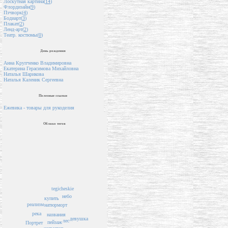
Лоскутная картина(
14
)
Флордизайн(
9
)
Пэчворк(
4
)
Бодиарт(
3
)
Плакат(
2
)
Ленд-арт(
2
)
Театр. костюмы(
0
)
День рождения
Анна Крупченко Владимировна
Екатерина Герасимова Михайловна
Наталья Шарикова
Наталья Каленик Сергеевна
Полезные ссылки
Ежевика - товары для рукоделия
Облако тегов
tegicheskie
небо
купить
реализм
натюрморт
река
названия
девушка
лес
пейзаж
Портрет