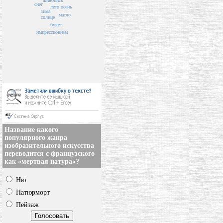
живопись
снег
осень
лето
зима
масло
солнце
букет
импрессионизм
Название какого
популярного жанра
изобразительного искусства
переводится с французского
как «мертвая натура»?
Ню
Натюрморт
Пейзаж