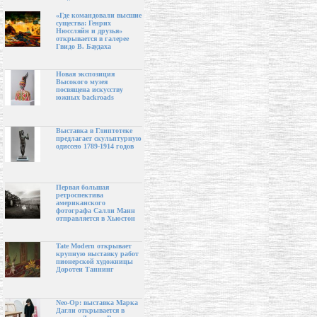
«Где командовали высшие
существа: Генрих
Нюссляйн и друзья»
открывается в галерее
Гвидо В. Баудаха
Новая экспозиция
Высокого музея
посвящена искусству
южных backroads
Выставка в Глиптотеке
предлагает скульптурную
одиссею 1789-1914 годов
Первая большая
ретроспектива
американского
фотографа Салли Манн
отправляется в Хьюстон
Tate Modern открывает
крупную выставку работ
пионерской художницы
Доротеи Таннинг
Neo-Op: выставка Марка
Дагли открывается в