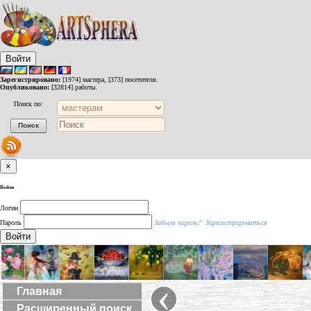
Войти
Зарегистрировано:
[1974] мастера, [373] посетителя.
Опубликовано:
[32814] работы.
Поиск по:
×
Войти
Логин
Пароль
Забыли пароль?
Зарегистрироваться
Войти
‹
Главная
Расширенный поиск