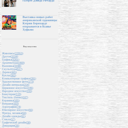
галерее Дэвида Ричарда
Выставка новых работ
американской художницы
Кэтрин Бернхардт
открывается в Ксавье
Хуфкенс
Вид искусства
Живопись(
22953
)
Другое(
3334
)
Графика(
3261
)
Архитектура(
1969
)
Вышивка(
1048
)
Скульптура(
617
)
Дерево(
445
)
Куклы(
302
)
Компьютерная графика(
281
)
Художественное фото(
273
)
Дизайн интерьера(
254
)
Церковное искусство(
196
)
Народное искусство(
193
)
Бижутерия(
119
)
Текстиль (батик)(
107
)
Керамика(
105
)
Витражи(
103
)
Аэрография(
74
)
Ювелирное искусство(
66
)
Фреска, мозаика(
64
)
Дизайн одежды(
61
)
Стекло(
57
)
Графический дизайн(
38
)
Декорации(
26
)