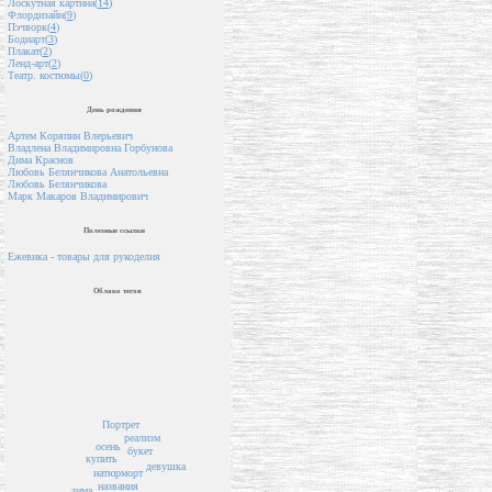
Лоскутная картина(
14
)
Флордизайн(
9
)
Пэчворк(
4
)
Бодиарт(
3
)
Плакат(
2
)
Ленд-арт(
2
)
Театр. костюмы(
0
)
День рождения
Артем Коряпин Влерьевич
Владлена Владимировна Горбунова
Дима Краснов
Любовь Белянчикова Анатольевна
Любовь Белянчикова
Марк Макаров Владимирович
Полезные ссылки
Ежевика - товары для рукоделия
Облако тегов
Портрет
реализм
осень
букет
купить
девушка
натюрморт
названия
зима