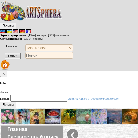
Войти
Зарегистрировано:
[1974] мастера, [373] посетителя.
Опубликовано:
[32814] работы.
Поиск по:
×
Войти
Логин
Пароль
Забыли пароль?
Зарегистрироваться
Войти
‹
Главная
Расширенный поиск