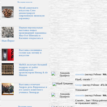
Последние новости
Музей азиатского
искусства Crow
демонстрирует
современную японскую
керамику
Первая персональная
выставка новых
произведений художника
Яна-Оле Шимана в
Касмине открылась в
Нью-Йорке
Выставка посвящена
голове как мотиву в
искусстве
МоМА получает большой
подарок от работ
швейцарских
архитекторов Herzog & de
simonida
(мастер) Рейтинг:
966
Meuron
Юрий, спасибо !
Выставка отмечает
George
(мастер) Рейтинг:
472.5
Андреа дель Верроккьо и
его самого известного
Успокаивает!
ученика Леонардо
simonida
(мастер) Рейтинг:
966
Спасибо , Зият ! Когда работал
не спрашивают много .
Последние статьи