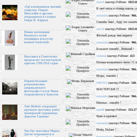
zius54
(мастер) Рейтинг:
1023.8
«Где командовали высшие
В свет тепла и солнца сквозь с
существа: Генрих
Нюссляйн и друзья»
simonida
(мастер) Рейтинг:
966
открывается в галерее
Гвидо В. Баудаха
Спасибо Зият , буду это сказа
zius54
(мастер) Рейтинг:
1023.8
Новая экспозиция
Жёлтый дождь мне видится
Высокого музея
посвящена искусству
южных backroads
simonida
(мастер) Рейтинг:
966
Большое спасибо , Виталий !
vitalreal
(мастер) Рейтинг:
453
Выставка в Глиптотеке
предлагает скульптурную
Потоки волшебного света ! С п
одиссею 1789-1914 годов
simonida
(мастер) Рейтинг:
966
Игорь, спасибо !
Первая большая
lt987654
(мастер) Рейтинг:
540.
ретроспектива
американского
МАСТЕРСКИ !!!
фотографа Салли Манн
отправляется в Хьюстон
simonida
(мастер) Рейтинг:
966
Наталья , спасибо !
Tate Modern открывает
nata08
(мастер) Рейтинг:
333.27
крупную выставку работ
пионерской художницы
Ярко и красиво!
Доротеи Таннинг
simonida
(мастер) Рейтинг:
966
Hvala, Dušane !
Neo-Op: выставка Марка
Дагли открывается в
dusanvukovic
(мастер) Рейтинг: