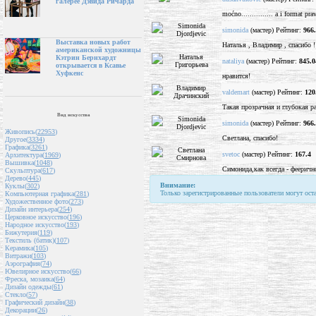
галерее Дэвида Ричарда
moćno............... a i format prav
simonida
(мастер) Рейтинг:
966
Выставка новых работ
Наталья , Владимир , спасибо !
американской художницы
Кэтрин Бернхардт
nataliya
(мастер) Рейтинг:
845.0
открывается в Ксавье
Хуфкенс
нравится!
valdemart
(мастер) Рейтинг:
120
Такая прозрачная и глубокая ра
Вид искусства
simonida
(мастер) Рейтинг:
966
Живопись(
22953
)
Светлана, спасибо!
Другое(
3334
)
Графика(
3261
)
svetoc
(мастер) Рейтинг:
167.4
Архитектура(
1969
)
Вышивка(
1048
)
Симонида,как всегда - фееричн
Скульптура(
617
)
Дерево(
445
)
Внимание:
Куклы(
302
)
Только зарегистрированные пользователи могут ост
Компьютерная графика(
281
)
Художественное фото(
273
)
Дизайн интерьера(
254
)
Церковное искусство(
196
)
Народное искусство(
193
)
Бижутерия(
119
)
Текстиль (батик)(
107
)
Керамика(
105
)
Витражи(
103
)
Аэрография(
74
)
Ювелирное искусство(
66
)
Фреска, мозаика(
64
)
Дизайн одежды(
61
)
Стекло(
57
)
Графический дизайн(
38
)
Декорации(
26
)