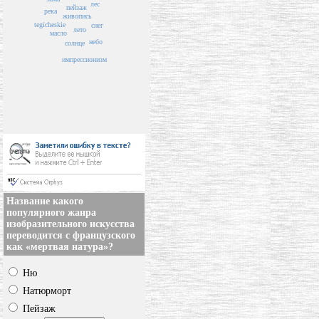
лес
пейзаж
река
живопись
tegicheskie
снег
лето
масло
небо
солнце
импрессионизм
Название какого
популярного жанра
изобразительного искусства
переводится с французского
как «мертвая натура»?
Ню
Натюрморт
Пейзаж