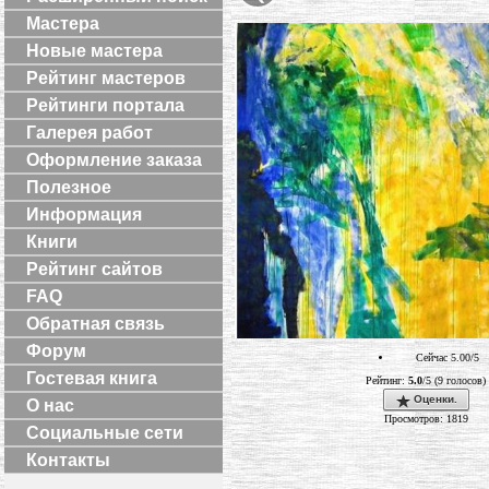
Мастера
Новые мастера
Рейтинг мастеров
Рейтинги портала
Галерея работ
Оформление заказа
Полезное
Информация
Книги
Рейтинг сайтов
FAQ
Обратная связь
Форум
Сейчас 5.00/5
Гостевая книга
Рейтинг:
5.0
/5 (9 голосов)
Оценки.
О нас
Просмотров: 1819
Социальные сети
Контакты