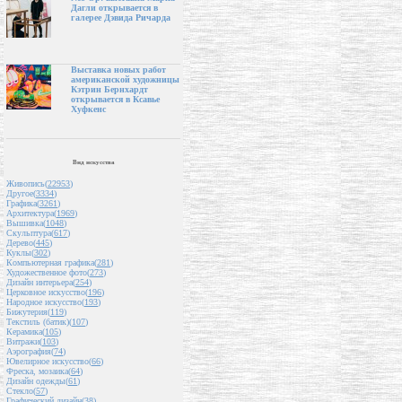
Дагли открывается в
галерее Дэвида Ричарда
Выставка новых работ
американской художницы
Кэтрин Бернхардт
открывается в Ксавье
Хуфкенс
Вид искусства
Живопись(
22953
)
Другое(
3334
)
Графика(
3261
)
Архитектура(
1969
)
Вышивка(
1048
)
Скульптура(
617
)
Дерево(
445
)
Куклы(
302
)
Компьютерная графика(
281
)
Художественное фото(
273
)
Дизайн интерьера(
254
)
Церковное искусство(
196
)
Народное искусство(
193
)
Бижутерия(
119
)
Текстиль (батик)(
107
)
Керамика(
105
)
Витражи(
103
)
Аэрография(
74
)
Ювелирное искусство(
66
)
Фреска, мозаика(
64
)
Дизайн одежды(
61
)
Стекло(
57
)
Графический дизайн(
38
)