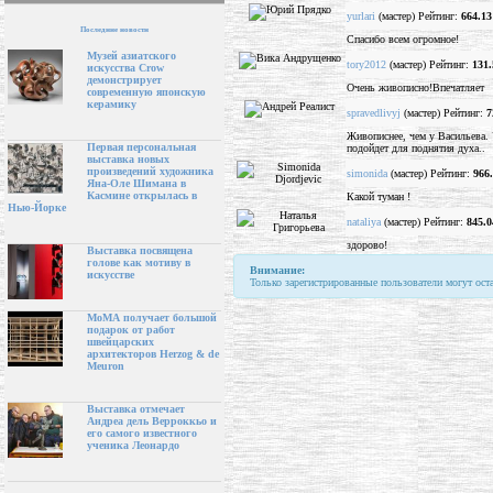
yurlari
(мастер) Рейтинг:
664.13
Последние новости
Спасибо всем огромное!
Музей азиатского
tory2012
(мастер) Рейтинг:
131.
искусства Crow
демонстрирует
Очень живописно!Впечатляет
современную японскую
керамику
spravedlivyj
(мастер) Рейтинг:
7
Живописнее, чем у Васильева. 
Первая персональная
подойдет для поднятия духа..
выставка новых
произведений художника
simonida
(мастер) Рейтинг:
966
Яна-Оле Шимана в
Касмине открылась в
Какой туман !
Нью-Йорке
nataliya
(мастер) Рейтинг:
845.0
здорово!
Выставка посвящена
голове как мотиву в
Внимание:
искусстве
Только зарегистрированные пользователи могут ост
МоМА получает большой
подарок от работ
швейцарских
архитекторов Herzog & de
Meuron
Выставка отмечает
Андреа дель Верроккьо и
его самого известного
ученика Леонардо