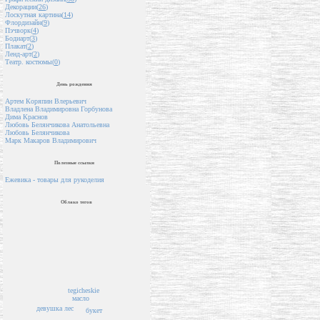
Декорации(
26
)
Лоскутная картина(
14
)
Флордизайн(
9
)
Пэчворк(
4
)
Бодиарт(
3
)
Плакат(
2
)
Ленд-арт(
2
)
Театр. костюмы(
0
)
День рождения
Артем Коряпин Влерьевич
Владлена Владимировна Горбунова
Дима Краснов
Любовь Белянчикова Анатольевна
Любовь Белянчикова
Марк Макаров Владимирович
Полезные ссылки
Ежевика - товары для рукоделия
Облако тегов
tegicheskie
масло
девушка
лес
букет