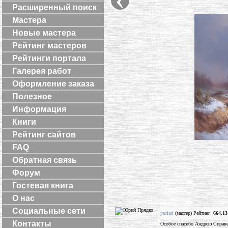
Расширенный поиск
Мастера
Новые мастера
Рейтинг мастеров
Рейтинги портала
Галерея работ
Оформление заказа
Полезное
Информация
Книги
Рейтинг сайтов
FAQ
Обратная связь
Форум
Гостевая книга
О нас
Социальные сети
yurlari
(мастер) Рейтинг:
664.13
Контакты
Особое спасибо Андрею Справед