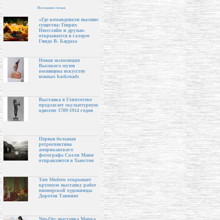
Последние статьи
«Где командовали высшие
существа: Генрих
Нюссляйн и друзья»
открывается в галерее
Гвидо В. Баудаха
Новая экспозиция
Высокого музея
посвящена искусству
южных backroads
Выставка в Глиптотеке
предлагает скульптурную
одиссею 1789-1914 годов
Первая большая
ретроспектива
американского
фотографа Салли Манн
отправляется в Хьюстон
Tate Modern открывает
крупную выставку работ
пионерской художницы
Доротеи Таннинг
Neo-Op: выставка Марка