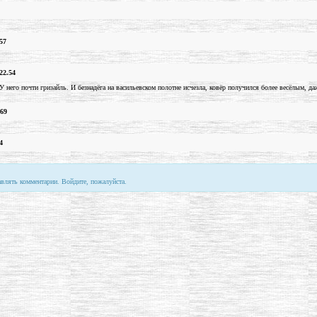
57
22.54
У него почти гризайль. И безнадёга на васильевском полотне исчезла, ковёр получился более весёлым, 
.69
4
авлять комментарии. Войдите, пожалуйста.