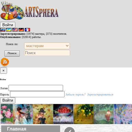
Войти
Зарегистрировано:
[1974] мастера, [373] посетителя.
Опубликовано:
[32814] работы.
Поиск по:
×
Войти
Логин
Пароль
Забыли пароль?
Зарегистрироваться
Войти
‹
Главная