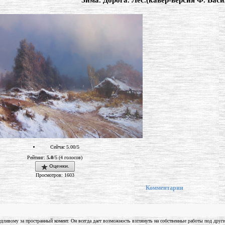
"Зима. Дорога. Лес.(кавер-версия Ф. Васи
Сейчас 5.00/5
Рейтинг:
5.0
/5 (4 голосов)
Оценки.
Просмотров: 1603
Комментарии
ливому за пространный комент. Он всегда дает возможность взглянуть на собственные работы под другим