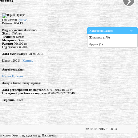
льева)"
Ник /логин/:
yurlari
Рейтинг: 664.13
Вид искусства:
Живопись
Категории мастера
Жанр:
Пейзаж
Техника:
Масло
Живопись (179)
Материал:
Холст
Размер:
70x100 см
Другое (1)
Год создания:
2006
Дата публикации:
31-03-2015
Цена:
1200 $ -
Купить
Автобиография:
Юрий Прядко
Живу в Киеве, пишу картины...
Дата регистрации на портале:
27-01-2013 18:53:44
Последний раз был на портале:
03-02-2019 22:37:46
Украина, Киев
---
от: 04-04-2015 21:58:53
 углом. Хотя... ну куда мне до Васильева!