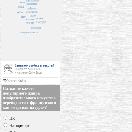
натюрморт
зима
названия
река
пейзаж
живопись
небо
лето
снег
осень
купить
Портрет
солнце
реализм
импрессионизм
Название какого
популярного жанра
изобразительного искусства
переводится с французского
как «мертвая натура»?
Ню
Натюрморт