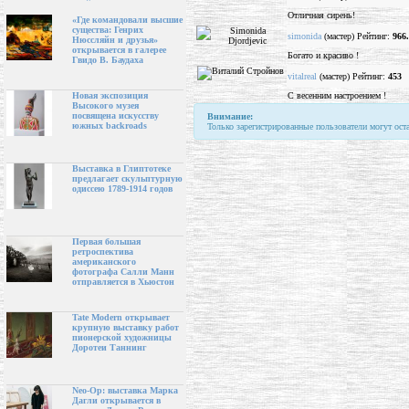
Отличная сирень!
«Где командовали высшие
существа: Генрих
simonida
(мастер) Рейтинг:
966
Нюссляйн и друзья»
открывается в галерее
Богато и красиво !
Гвидо В. Баудаха
vitalreal
(мастер) Рейтинг:
453
С весенним настроением !
Новая экспозиция
Высокого музея
посвящена искусству
Внимание:
южных backroads
Только зарегистрированные пользователи могут ост
Выставка в Глиптотеке
предлагает скульптурную
одиссею 1789-1914 годов
Первая большая
ретроспектива
американского
фотографа Салли Манн
отправляется в Хьюстон
Tate Modern открывает
крупную выставку работ
пионерской художницы
Доротеи Таннинг
Neo-Op: выставка Марка
Дагли открывается в