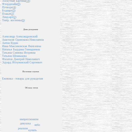
Лоскутная картина(
14
)
Флордизайн(
9
)
Пэчворк(
4
)
Бодиарт(
3
)
Плакат(
2
)
Ленд-арт(
2
)
Театр. костюмы(
0
)
День рождения
Александр Александровский
Анастасия Одинокова Николаевна
Антон Кудин
Инна Максимовская Яковлевна
Наталья Бырдина Геннадиевна
Татьяна Синяева Игоревна
Татьяна Шпанькова
Филатов Дмитрий Николаевич
Эдуард Яблуновский Сергеевич
Полезные ссылки
Ежевика - товары для рукоделия
Облако тегов
импрессионизм
девушка
небо
реализм
купить