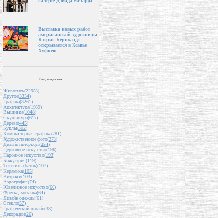
галерее Дэвида Ричарда
Выставка новых работ
американской художницы
Кэтрин Бернхардт
открывается в Ксавье
Хуфкенс
Вид искусства
Живопись(
22953
)
Другое(
3334
)
Графика(
3261
)
Архитектура(
1969
)
Вышивка(
1048
)
Скульптура(
617
)
Дерево(
445
)
Куклы(
302
)
Компьютерная графика(
281
)
Художественное фото(
273
)
Дизайн интерьера(
254
)
Церковное искусство(
196
)
Народное искусство(
193
)
Бижутерия(
119
)
Текстиль (батик)(
107
)
Керамика(
105
)
Витражи(
103
)
Аэрография(
74
)
Ювелирное искусство(
66
)
Фреска, мозаика(
64
)
Дизайн одежды(
61
)
Стекло(
57
)
Графический дизайн(
38
)
Декорации(
26
)