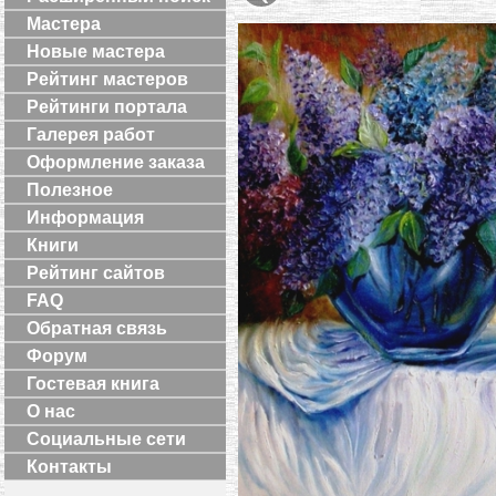
Мастера
Новые мастера
Рейтинг мастеров
Рейтинги портала
Галерея работ
Оформление заказа
Полезное
Информация
Книги
Рейтинг сайтов
FAQ
Обратная связь
Форум
Гостевая книга
О нас
Социальные сети
Контакты