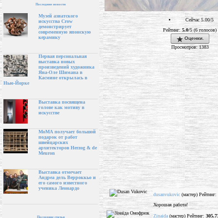
Последние новости
Музей азиатского
Сейчас 5.00/5
искусства Crow
демонстрирует
Рейтинг:
5.0
/5 (6 голосов)
современную японскую
керамику
Оценки.
Просмотров: 1383
Первая персональная
выставка новых
произведений художника
Яна-Оле Шимана в
Касмине открылась в
Нью-Йорке
Выставка посвящена
голове как мотиву в
искусстве
МоМА получает большой
подарок от работ
швейцарских
архитекторов Herzog & de
Meuron
Выставка отмечает
Андреа дель Верроккьо и
его самого известного
ученика Леонардо
dusanvukovic
(мастер) Рейтинг:
Хорошая работа!
Zinaida
(мастер) Рейтинг:
305.7
Последние статьи