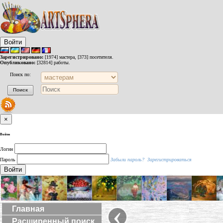
Войти
Зарегистрировано:
[1974] мастера, [373] посетителя.
Опубликовано:
[32814] работы.
Поиск по:
×
Войти
Логин
Пароль
Забыли пароль?
Зарегистрироваться
Войти
‹
Главная
Расширенный поиск