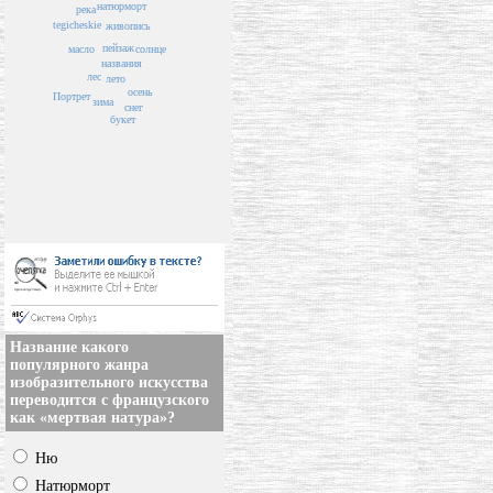
натюрморт
река
tegicheskie
живопись
пейзаж
солнце
масло
названия
лес
лето
осень
Портрет
зима
снег
букет
Название какого
популярного жанра
изобразительного искусства
переводится с французского
как «мертвая натура»?
Ню
Натюрморт