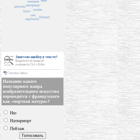
зима
названия
натюрморт
девушка
купить
букет
снег
Портрет
tegicheskie
Название какого
популярного жанра
изобразительного искусства
переводится с французского
как «мертвая натура»?
Ню
Натюрморт
Пейзаж