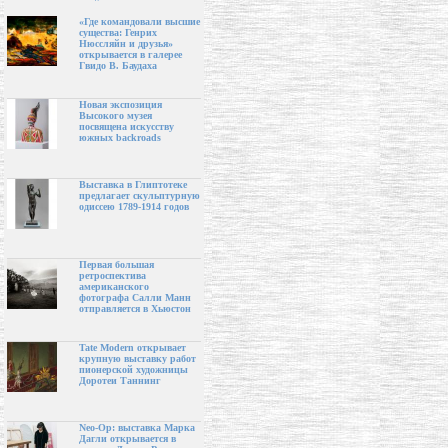
«Где командовали высшие
существа: Генрих
Нюссляйн и друзья»
открывается в галерее
Гвидо В. Баудаха
Новая экспозиция
Высокого музея
посвящена искусству
южных backroads
Выставка в Глиптотеке
предлагает скульптурную
одиссею 1789-1914 годов
Первая большая
ретроспектива
американского
фотографа Салли Манн
отправляется в Хьюстон
Tate Modern открывает
крупную выставку работ
пионерской художницы
Доротеи Таннинг
Neo-Op: выставка Марка
Дагли открывается в