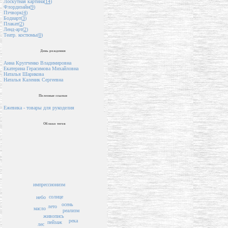
Лоскутная картина(
14
)
Флордизайн(
9
)
Пэчворк(
4
)
Бодиарт(
3
)
Плакат(
2
)
Ленд-арт(
2
)
Театр. костюмы(
0
)
День рождения
Анна Крупченко Владимировна
Екатерина Герасимова Михайловна
Наталья Шарикова
Наталья Каленик Сергеевна
Полезные ссылки
Ежевика - товары для рукоделия
Облако тегов
импрессионизм
солнце
небо
осень
лето
масло
реализм
живопись
река
пейзаж
лес