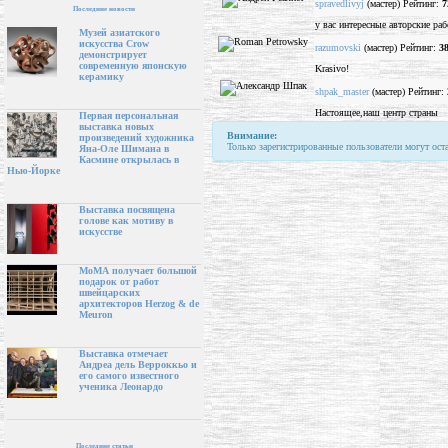
spravedlivyj
(мастер) Рейтинг:
7
Последние новости
у вас интересные авторские ра
Музей азиатского
искусства Crow
razumovski
(мастер) Рейтинг:
3
демонстрирует
современную японскую
Krasivo!
керамику
shpak_master
(мастер) Рейтинг:
Настоящее,наш центр страны
Первая персональная
выставка новых
Внимание:
произведений художника
Только зарегистрированные пользователи могут ост
Яна-Оле Шимана в
Касмине открылась в
Нью-Йорке
Выставка посвящена
голове как мотиву в
искусстве
МоМА получает большой
подарок от работ
швейцарских
архитекторов Herzog & de
Meuron
Выставка отмечает
Андреа дель Верроккьо и
его самого известного
ученика Леонардо
Последние статьи