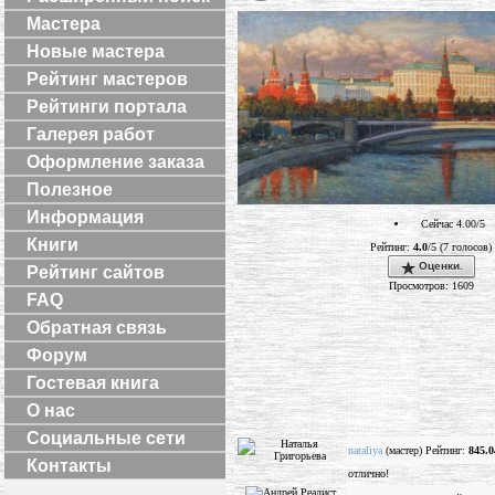
Мастера
Новые мастера
Рейтинг мастеров
Рейтинги портала
Галерея работ
Оформление заказа
Полезное
Информация
Сейчас 4.00/5
Книги
Рейтинг:
4.0
/5 (7 голосов)
Оценки.
Рейтинг сайтов
Просмотров: 1609
FAQ
Обратная связь
Форум
Гостевая книга
О нас
Социальные сети
nataliya
(мастер) Рейтинг:
845.0
Контакты
отлично!