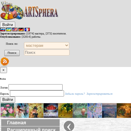
Войти
Зарегистрировано:
[1974] мастера, [373] посетителя.
Опубликовано:
[32814] работы.
Поиск по:
×
Войти
Логин
Пароль
Забыли пароль?
Зарегистрироваться
Войти
‹
Главная
Расширенный поиск