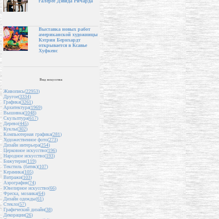
галерее Дэвида Ричарда
Выставка новых работ
американской художницы
Кэтрин Бернхардт
открывается в Ксавье
Хуфкенс
Вид искусства
Живопись(
22953
)
Другое(
3334
)
Графика(
3261
)
Архитектура(
1969
)
Вышивка(
1048
)
Скульптура(
617
)
Дерево(
445
)
Куклы(
302
)
Компьютерная графика(
281
)
Художественное фото(
273
)
Дизайн интерьера(
254
)
Церковное искусство(
196
)
Народное искусство(
193
)
Бижутерия(
119
)
Текстиль (батик)(
107
)
Керамика(
105
)
Витражи(
103
)
Аэрография(
74
)
Ювелирное искусство(
66
)
Фреска, мозаика(
64
)
Дизайн одежды(
61
)
Стекло(
57
)
Графический дизайн(
38
)
Декорации(
26
)