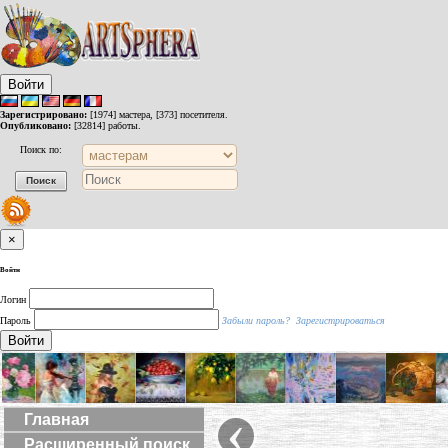
Войти
Зарегистрировано:
[1974] мастера, [373] посетителя.
Опубликовано:
[32814] работы.
Поиск по:
×
Войти
Логин
Пароль
Забыли пароль?
Зарегистрироваться
Войти
‹
Главная
Расширенный поиск