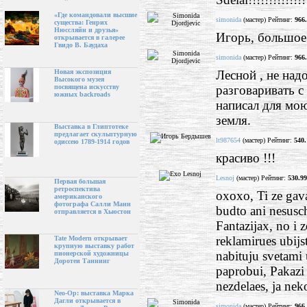
«Где командовали высшие
simonida
(мастер) Рейтинг:
966
существа: Генрих
Нюссляйн и друзья»
Игорь, большое 
открывается в галерее
Гвидо В. Баудаха
simonida
(мастер) Рейтинг:
966
Лесной , не над
Новая экспозиция
Высокого музея
разговаривать с
посвящена искусству
южных backroads
написал для мою
земля.
Выставка в Глиптотеке
предлагает скульптурную
lt987654
(мастер) Рейтинг:
540.
одиссею 1789-1914 годов
красиво !!!
Lesnoj
(мастер) Рейтинг:
530.99
Первая большая
ретроспектива
oxoxo, Ti ze gavar
американского
фотографа Салли Манн
budto ani nesusch
отправляется в Хьюстон
Fantazijax, no i 
reklamirues ubijs
Tate Modern открывает
крупную выставку работ
nabituju svetami u
пионерской художницы
Доротеи Таннинг
paprobui, Pakazi 
nezdelaes, ja nek
Neo-Op: выставка Марка
Дагли открывается в
simonida
(мастер) Рейтинг:
966