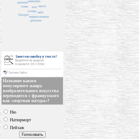
живопись
реализм
масло
осень
лето
солнце
небо
Портрет
импрессионизм
девушка
Название какого
популярного жанра
изобразительного искусства
переводится с французского
как «мертвая натура»?
Ню
Натюрморт
Пейзаж