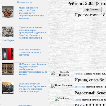
Рейтинг:
5.0
/5 (8 го
Последние новости
Музей азиатского
Оценки.
искусства Crow
демонстрирует
Просмотров: 18
современную японскую
керамику
Первая персональная
выставка новых
произведений художника
Яна-Оле Шимана в
Касмине открылась в
Нью-Йорке
Выставка посвящена
голове как мотиву в
искусстве
МоМА получает большой
подарок от работ
швейцарских
архитекторов Herzog & de
simonida
(мастер) Рейтинг:
966
Meuron
Ирина, спасибо!
Выставка отмечает
Андреа дель Верроккьо и
arheopterix
(мастер) Рейтинг:
72
его самого известного
ученика Леонардо
Радостный буке
Lesnoj
(мастер) Рейтинг:
530.99
Sdelai!!!!!!!!!!!!!
Последние статьи