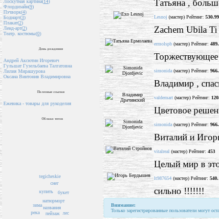
Татьяна , больш
Лоскутная картина(
14
)
Флордизайн(
9
)
Пэчворк(
4
)
Lesnoj
(мастер) Рейтинг:
530.99
Бодиарт(
3
)
Плакат(
2
)
Zachem Ubila Ti 
Ленд-арт(
2
)
Театр. костюмы(
0
)
ermolspb
(мастер) Рейтинг:
489
День рождения
Торжествующее 
Андрей Аксютин Игоревич
Гульшат Гузельбаева Талгатовна
simonida
(мастер) Рейтинг:
966
Лилия Мирашурова
Оксана Винтонив Владимировна
Владимир , спас
Полезные ссылки
valdemart
(мастер) Рейтинг:
120
Ежевика - товары для рукоделия
Цветовое решени
Облако тегов
simonida
(мастер) Рейтинг:
966
Виталий и Игорь
vitalreal
(мастер) Рейтинг:
453
Целый мир в это
tegicheskie
lt987654
(мастер) Рейтинг:
540.
снег
сильно !!!!!!!
купить
букет
натюрморт
Внимание:
зима
названия
Только зарегистрированные пользователи могут ост
река
лес
пейзаж