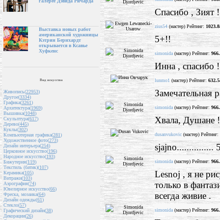
галерее Дэвида Ричарда
Спасибо , Зият !
zius54
(мастер) Рейтинг:
1023.8
Выставка новых работ
американской художницы
5+!!
Кэтрин Бернхардт
открывается в Ксавье
Хуфкенс
simonida
(мастер) Рейтинг:
966
Инна , спасибо !
lunmo1
(мастер) Рейтинг:
632.5
Вид искусства
Замечательная р
Живопись(
22953
)
Другое(
3334
)
Графика(
3261
)
simonida
(мастер) Рейтинг:
966
Архитектура(
1969
)
Вышивка(
1048
)
Хвала, Душане !
Скульптура(
617
)
Дерево(
445
)
Куклы(
302
)
dusanvukovic
(мастер) Рейтинг:
Компьютерная графика(
281
)
Художественное фото(
273
)
sjajno...............
Дизайн интерьера(
254
)
Церковное искусство(
196
)
Народное искусство(
193
)
simonida
(мастер) Рейтинг:
966
Бижутерия(
119
)
Текстиль (батик)(
107
)
Lesnoj , я не р
Керамика(
105
)
Витражи(
103
)
только в фантаз
Аэрография(
74
)
Ювелирное искусство(
66
)
всегда живие .
Фреска, мозаика(
64
)
Дизайн одежды(
61
)
Стекло(
57
)
simonida
(мастер) Рейтинг:
966
Графический дизайн(
38
)
Декорации(
26
)