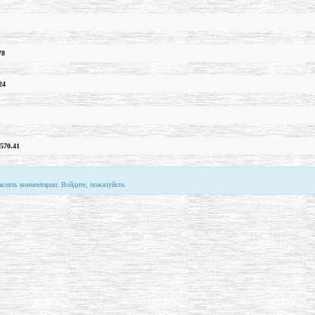
78
24
570.41
авлять комментарии. Войдите, пожалуйста.