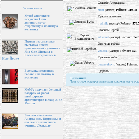
Спасибо Александра!
Последние новости
artist
(мастер) Рейтинг:
319.58
Музей азиатского
Красота сказочная!
искусства Crow
демонстрирует
ljudmila
(мастер) Рейтинг:
570.
современную японскую
керамику
Спасибо Сергей!
artdemid
(мастер) Рейтинг:
557.
Первая персональная
Отличная работа!
выставка новых
произведений художника
vitalreal
(мастер) Рейтинг:
453
Яна-Оле Шимана в
Касмине открылась в
Красивое небо !
Нью-Йорке
dusanvukovic
(мастер) Рейтинг:
Выставка посвящена
Здорово!
голове как мотиву в
искусстве
Внимание:
Только зарегистрированные пользователи могут ост
МоМА получает большой
подарок от работ
швейцарских
архитекторов Herzog & de
Meuron
Выставка отмечает
Андреа дель Верроккьо и
его самого известного
ученика Леонардо