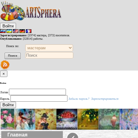
Войти
Зарегистрировано:
[1974] мастера, [373] посетителя.
Опубликовано:
[32814] работы.
Поиск по:
×
Войти
Логин
Пароль
Забыли пароль?
Зарегистрироваться
Войти
‹
Главная