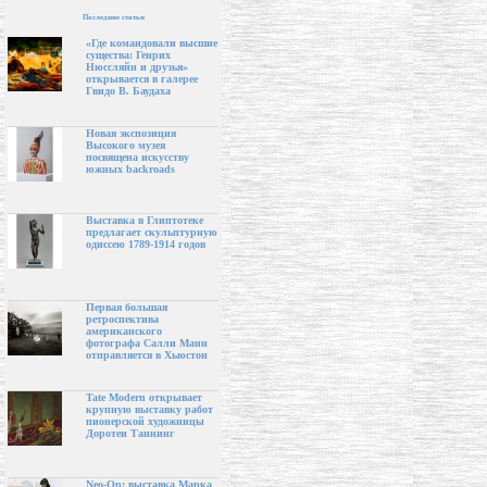
Последние статьи
«Где командовали высшие
существа: Генрих
Нюссляйн и друзья»
открывается в галерее
Гвидо В. Баудаха
Новая экспозиция
Высокого музея
посвящена искусству
южных backroads
Выставка в Глиптотеке
предлагает скульптурную
одиссею 1789-1914 годов
Первая большая
ретроспектива
американского
фотографа Салли Манн
отправляется в Хьюстон
Tate Modern открывает
крупную выставку работ
пионерской художницы
Доротеи Таннинг
Neo-Op: выставка Марка