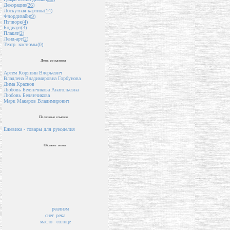
Декорации(
26
)
Лоскутная картина(
14
)
Флордизайн(
9
)
Пэчворк(
4
)
Бодиарт(
3
)
Плакат(
2
)
Ленд-арт(
2
)
Театр. костюмы(
0
)
День рождения
Артем Коряпин Влерьевич
Владлена Владимировна Горбунова
Дима Краснов
Любовь Белянчикова Анатольевна
Любовь Белянчикова
Марк Макаров Владимирович
Полезные ссылки
Ежевика - товары для рукоделия
Облако тегов
реализм
снег
река
масло
солнце