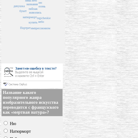
лето
зима
лес
названия
девушка
осень
пейзаж
букет
живопись
натюрморт
tegicheskie
небо
купить
Портрет
импрессионизм
Название какого
популярного жанра
изобразительного искусства
переводится с французского
как «мертвая натура»?
Ню
Натюрморт