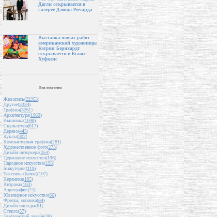
Дагли открывается в
галерее Дэвида Ричарда
Выставка новых работ
американской художницы
Кэтрин Бернхардт
открывается в Ксавье
Хуфкенс
Вид искусства
Живопись(
22953
)
Другое(
3334
)
Графика(
3261
)
Архитектура(
1969
)
Вышивка(
1048
)
Скульптура(
617
)
Дерево(
445
)
Куклы(
302
)
Компьютерная графика(
281
)
Художественное фото(
273
)
Дизайн интерьера(
254
)
Церковное искусство(
196
)
Народное искусство(
193
)
Бижутерия(
119
)
Текстиль (батик)(
107
)
Керамика(
105
)
Витражи(
103
)
Аэрография(
74
)
Ювелирное искусство(
66
)
Фреска, мозаика(
64
)
Дизайн одежды(
61
)
Стекло(
57
)
Графический дизайн(
38
)