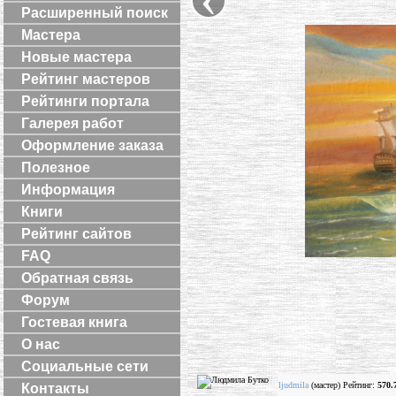
Расширенный поиск
Мастера
Новые мастера
Рейтинг мастеров
Рейтинги портала
Галерея работ
Оформление заказа
Полезное
Информация
Книги
Рейтинг сайтов
FAQ
Обратная связь
Форум
Гостевая книга
О нас
Социальные сети
ljudmila
(мастер) Рейтинг:
570.
Контакты