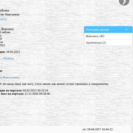
работа
udmila
:
Живопись
Категории мастера
й пейзаж
о
Живопись (49)
П
см
Архитектура (2)
2015
ции:
18-05-2015
. -
Купить
я:
о Николаевна
20 лет назад пишу как могу, учусь писать как можно лучше стремлюсь к совершенству.
ции на портале:
03-02-2013 20:15:24
 был на портале:
12-11-2020 09:58:48
от: 18-04-2017 16:44:12