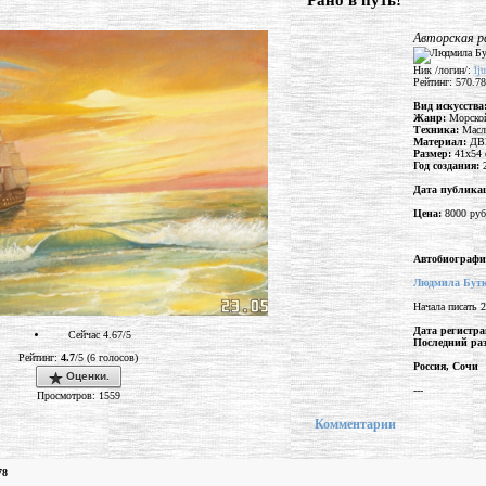
"Рано в путь!"
Авторская 
Ник /логин/:
lj
Рейтинг: 570.78
Вид искусства
Жанр:
Морско
Техника:
Масл
Материал:
ДВ
Размер:
41x54 
Год создания:
Дата публика
Цена:
8000 руб
Автобиографи
Людмила Бутк
Начала писать 
Дата регистра
Сейчас 4.67/5
Последний раз
Рейтинг:
4.7
/5 (6 голосов)
Россия, Сочи
Оценки.
---
Просмотров: 1559
Комментарии
78