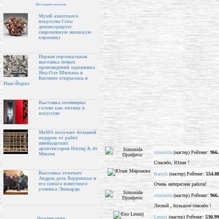
Последние новости
Музей азиатского
искусства Crow
демонстрирует
современную японскую
керамику
Первая персональная
выставка новых
произведений художника
Яна-Оле Шимана в
Касмине открылась в
Нью-Йорке
Выставка посвящена
голове как мотиву в
искусстве
МоМА получает большой
подарок от работ
швейцарских
архитекторов Herzog & de
simonida
(мастер) Рейтинг:
966
Meuron
Спасибо, Юлия !
Выставка отмечает
Barsyk
(мастер) Рейтинг:
554.8
Андреа дель Верроккьо и
его самого известного
Очень интересная работа!
ученика Леонардо
simonida
(мастер) Рейтинг:
966
Лесной , большое спасибо !
Lesnoj
(мастер) Рейтинг:
530.99
Последние статьи