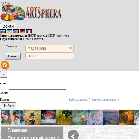
Войти
Зарегистрировано:
[1974] мастера, [373] посетителя.
Опубликовано:
[32814] работы.
Поиск по:
×
Войти
Логин
Пароль
Забыли пароль?
Зарегистрироваться
Войти
‹
Главная
Расширенный поиск