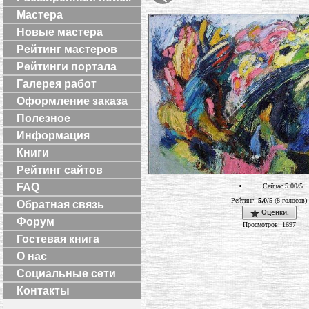
Мастера
Новые мастера
Рейтинг мастеров
Рейтинги портала
Галерея работ
Оформление заказа
Полезное
Информация
Книги
Рейтинг сайтов
FAQ
Сейчас 5.00/5
Рейтинг:
5.0
/5 (8 голосов)
Обратная связь
Оценки.
Форум
Просмотров: 1697
Гостевая книга
О нас
Социальные сети
Контакты