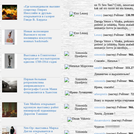
ux Ti !kto Tam? Cveti, nesorvani
«Где командовали высшие
kak zal sto rusim mi etu krasatu,
существа: Генрих
Нюссляйн и друзья»
Lesnoj
(мастер) Рейтинг:
530.99
открывается в галерее
Гвидо В. Баудаха
Daroga Vetrov s Visaka, prekrasna
preletel ja izdaleka, Nirnu axalad
neznastju listvu ja rasceluju,...
Новая экспозиция
Высокого музея
Lesnoj
(мастер) Рейтинг:
530.99
посвящена искусству
Daroga Vetrov s Visaka, prekrasna
южных backroads
preletel ja izdaleka, Nirnu axalad
neznastju listvu ja rasceluju,...
simonida
(мастер) Рейтинг:
966
Выставка в Глиптотеке
предлагает скульптурную
Спасибо , Наталья !
одиссею 1789-1914 годов
nata08
(мастер) Рейтинг:
333.27
Динамично и выразительно!
Первая большая
simonida
(мастер) Рейтинг:
966
ретроспектива
американского
Ирина, спасибо!
фотографа Салли Манн
отправляется в Хьюстон
arheopterix
(мастер) Рейтинг:
72
Вижу в порыве ветра очертание
Tate Modern открывает
simonida
(мастер) Рейтинг:
966
крупную выставку работ
пионерской художницы
Хвала, Душане !
Доротеи Таннинг
dusanvukovic
(мастер) Рейтинг:
Чудесно !!!!!!!!!!!!!!!!
Neo-Op: выставка Марка
Дагли открывается в
simonida
(мастер) Рейтинг:
966