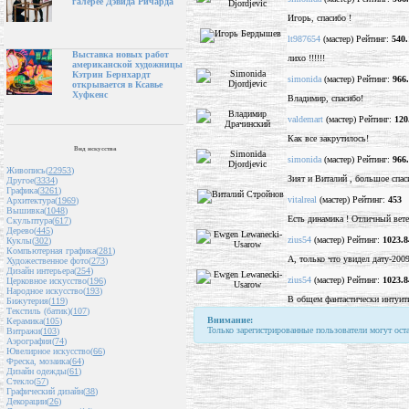
галерее Дэвида Ричарда
Игорь, спасибо !
lt987654
(мастер) Рейтинг:
540.
Выставка новых работ
лихо !!!!!!
американской художницы
Кэтрин Бернхардт
simonida
(мастер) Рейтинг:
966
открывается в Ксавье
Хуфкенс
Владимир, спасибо!
valdemart
(мастер) Рейтинг:
120
Как все закрутилось!
Вид искусства
simonida
(мастер) Рейтинг:
966
Живопись(
22953
)
Зият и Виталий , большое спас
Другое(
3334
)
Графика(
3261
)
vitalreal
(мастер) Рейтинг:
453
Архитектура(
1969
)
Вышивка(
1048
)
Есть динамика ! Отличный вете
Скульптура(
617
)
Дерево(
445
)
zius54
(мастер) Рейтинг:
1023.8
Куклы(
302
)
Компьютерная графика(
281
)
А, только что увидел дату-2009
Художественное фото(
273
)
Дизайн интерьера(
254
)
zius54
(мастер) Рейтинг:
1023.8
Церковное искусство(
196
)
Народное искусство(
193
)
В общем фантастически интуит
Бижутерия(
119
)
Текстиль (батик)(
107
)
Внимание:
Керамика(
105
)
Только зарегистрированные пользователи могут ост
Витражи(
103
)
Аэрография(
74
)
Ювелирное искусство(
66
)
Фреска, мозаика(
64
)
Дизайн одежды(
61
)
Стекло(
57
)
Графический дизайн(
38
)
Декорации(
26
)