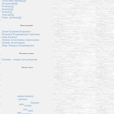
Лоскутная картина(
14
)
Флордизайн(
9
)
Пэчворк(
4
)
Бодиарт(
3
)
Плакат(
2
)
Ленд-арт(
2
)
Театр. костюмы(
0
)
День рождения
Артем Коряпин Влерьевич
Владлена Владимировна Горбунова
Дима Краснов
Любовь Белянчикова Анатольевна
Любовь Белянчикова
Марк Макаров Владимирович
Полезные ссылки
Ежевика - товары для рукоделия
Облако тегов
импрессионизм
реализм
Портрет
небо
купить
лето
зима
снег
живопись