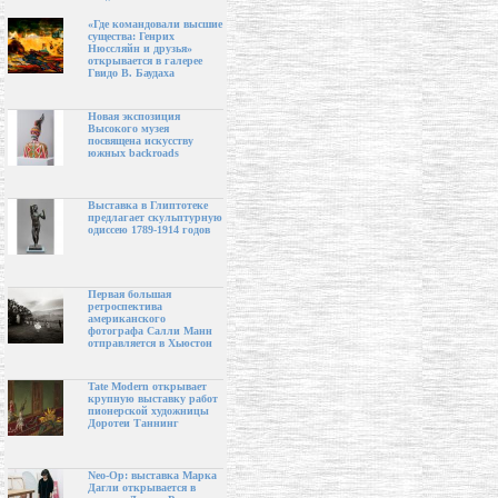
«Где командовали высшие
существа: Генрих
Нюссляйн и друзья»
открывается в галерее
Гвидо В. Баудаха
Новая экспозиция
Высокого музея
посвящена искусству
южных backroads
Выставка в Глиптотеке
предлагает скульптурную
одиссею 1789-1914 годов
Первая большая
ретроспектива
американского
фотографа Салли Манн
отправляется в Хьюстон
Tate Modern открывает
крупную выставку работ
пионерской художницы
Доротеи Таннинг
Neo-Op: выставка Марка
Дагли открывается в