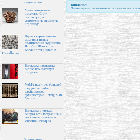
Последние новости
Внимание:
Только зарегистрированные пользователи могут ост
Музей азиатского
искусства Crow
демонстрирует
современную японскую
керамику
Первая персональная
выставка новых
произведений художника
Яна-Оле Шимана в
Касмине открылась в
Нью-Йорке
Выставка посвящена
голове как мотиву в
искусстве
МоМА получает большой
подарок от работ
швейцарских
архитекторов Herzog & de
Meuron
Выставка отмечает
Андреа дель Верроккьо и
его самого известного
ученика Леонардо
Последние статьи