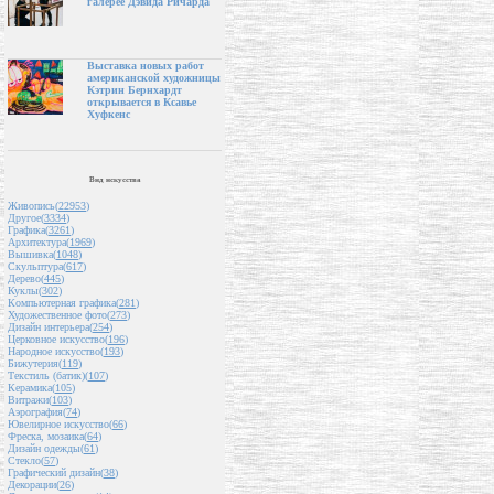
галерее Дэвида Ричарда
Выставка новых работ
американской художницы
Кэтрин Бернхардт
открывается в Ксавье
Хуфкенс
Вид искусства
Живопись(
22953
)
Другое(
3334
)
Графика(
3261
)
Архитектура(
1969
)
Вышивка(
1048
)
Скульптура(
617
)
Дерево(
445
)
Куклы(
302
)
Компьютерная графика(
281
)
Художественное фото(
273
)
Дизайн интерьера(
254
)
Церковное искусство(
196
)
Народное искусство(
193
)
Бижутерия(
119
)
Текстиль (батик)(
107
)
Керамика(
105
)
Витражи(
103
)
Аэрография(
74
)
Ювелирное искусство(
66
)
Фреска, мозаика(
64
)
Дизайн одежды(
61
)
Стекло(
57
)
Графический дизайн(
38
)
Декорации(
26
)