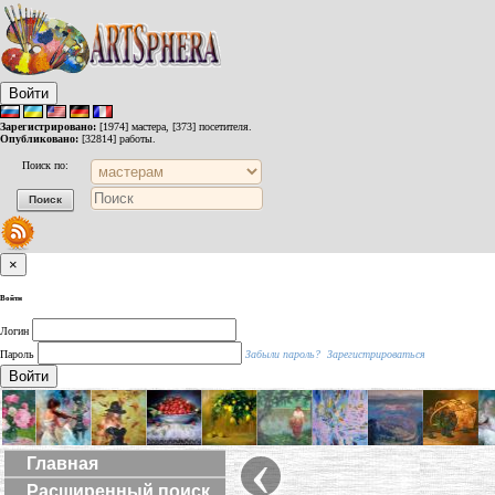
Войти
Зарегистрировано:
[1974] мастера, [373] посетителя.
Опубликовано:
[32814] работы.
Поиск по:
×
Войти
Логин
Пароль
Забыли пароль?
Зарегистрироваться
Войти
‹
Главная
Расширенный поиск