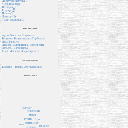
Лоскутная картина(
14
)
Флордизайн(
9
)
Пэчворк(
4
)
Бодиарт(
3
)
Плакат(
2
)
Ленд-арт(
2
)
Театр. костюмы(
0
)
День рождения
Артем Коряпин Влерьевич
Владлена Владимировна Горбунова
Дима Краснов
Любовь Белянчикова Анатольевна
Любовь Белянчикова
Марк Макаров Владимирович
Полезные ссылки
Ежевика - товары для рукоделия
Облако тегов
Портрет
tegicheskie
масло
купить
букет
натюрморт
зима
девушка
названия