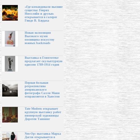
«Где командовали высшие
существа: Генрих
Нюссляйн и друзья»
открывается в галерее
Гвидо В. Баудаха
Новая экспозиция
Высокого музея
посвящена искусству
южных backroads
Выставка в Глиптотеке
предлагает скульптурную
одиссею 1789-1914 годов
Первая большая
ретроспектива
американского
фотографа Салли Манн
отправляется в Хьюстон
Tate Modern открывает
крупную выставку работ
пионерской художницы
Доротеи Таннинг
Neo-Op: выставка Марка
Дагли открывается в