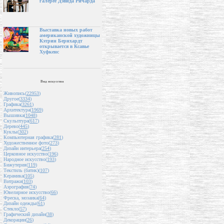
галерее Дэвида Ричарда
Выставка новых работ
американской художницы
Кэтрин Бернхардт
открывается в Ксавье
Хуфкенс
Вид искусства
Живопись(
22953
)
Другое(
3334
)
Графика(
3261
)
Архитектура(
1969
)
Вышивка(
1048
)
Скульптура(
617
)
Дерево(
445
)
Куклы(
302
)
Компьютерная графика(
281
)
Художественное фото(
273
)
Дизайн интерьера(
254
)
Церковное искусство(
196
)
Народное искусство(
193
)
Бижутерия(
119
)
Текстиль (батик)(
107
)
Керамика(
105
)
Витражи(
103
)
Аэрография(
74
)
Ювелирное искусство(
66
)
Фреска, мозаика(
64
)
Дизайн одежды(
61
)
Стекло(
57
)
Графический дизайн(
38
)
Декорации(
26
)