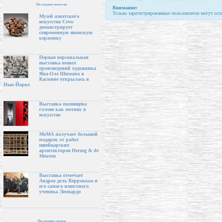
Последние новости
Внимание:
Только зарегистрированные пользователи могут ост
Музей азиатского
искусства Crow
демонстрирует
современную японскую
керамику
Первая персональная
выставка новых
произведений художника
Яна-Оле Шимана в
Касмине открылась в
Нью-Йорке
Выставка посвящена
голове как мотиву в
искусстве
МоМА получает большой
подарок от работ
швейцарских
архитекторов Herzog & de
Meuron
Выставка отмечает
Андреа дель Верроккьо и
его самого известного
ученика Леонардо
Последние статьи