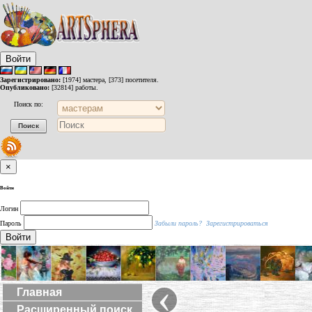
Войти
Зарегистрировано:
[1974] мастера, [373] посетителя.
Опубликовано:
[32814] работы.
Поиск по:
×
Войти
Логин
Пароль
Забыли пароль?
Зарегистрироваться
Войти
‹
Главная
Расширенный поиск