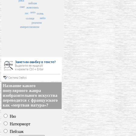
река
пейзаж
снег
живопись
лето
лес
осень
небо
солнце
реализм
импрессионизм
Название какого
популярного жанра
изобразительного искусства
переводится с французского
как «мертвая натура»?
Ню
Натюрморт
Пейзаж