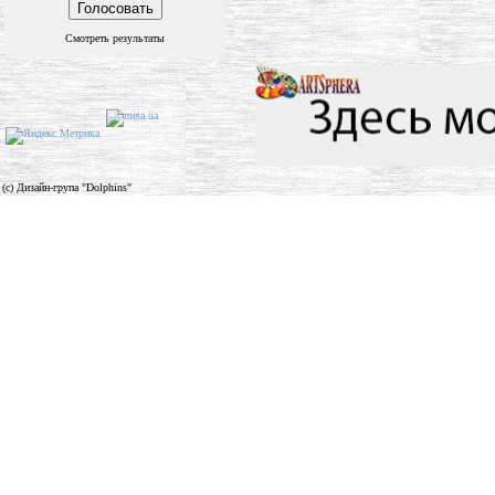
Смотреть результаты
(c) Дизайн-група "Dolphins"