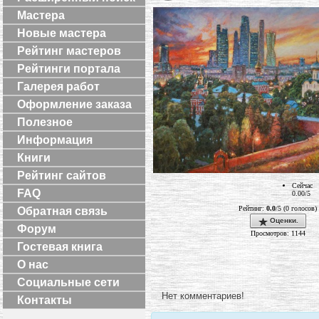
Мастера
Новые мастера
Рейтинг мастеров
Рейтинги портала
Галерея работ
Оформление заказа
Полезное
Информация
Книги
Рейтинг сайтов
Сейчас
FAQ
0.00/5
Рейтинг:
0.0
/5 (0 голосов)
Обратная связь
Оценки.
Форум
Просмотров: 1144
Гостевая книга
О нас
Социальные сети
Нет комментариев!
Контакты