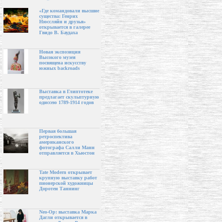
«Где командовали высшие
существа: Генрих
Нюссляйн и друзья»
открывается в галерее
Гвидо В. Баудаха
Новая экспозиция
Высокого музея
посвящена искусству
южных backroads
Выставка в Глиптотеке
предлагает скульптурную
одиссею 1789-1914 годов
Первая большая
ретроспектива
американского
фотографа Салли Манн
отправляется в Хьюстон
Tate Modern открывает
крупную выставку работ
пионерской художницы
Доротеи Таннинг
Neo-Op: выставка Марка
Дагли открывается в