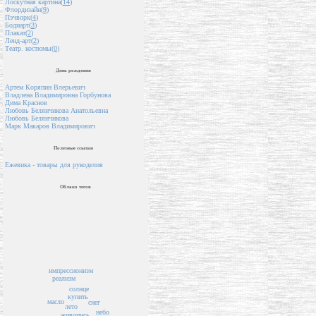
Лоскутная картина(
14
)
Флордизайн(
9
)
Пэчворк(
4
)
Бодиарт(
3
)
Плакат(
2
)
Ленд-арт(
2
)
Театр. костюмы(
0
)
День рождения
Артем Коряпин Влерьевич
Владлена Владимировна Горбунова
Дима Краснов
Любовь Белянчикова Анатольевна
Любовь Белянчикова
Марк Макаров Владимирович
Полезные ссылки
Ежевика - товары для рукоделия
Облако тегов
импрессионизм
реализм
солнце
купить
масло
снег
лето
небо
живопись