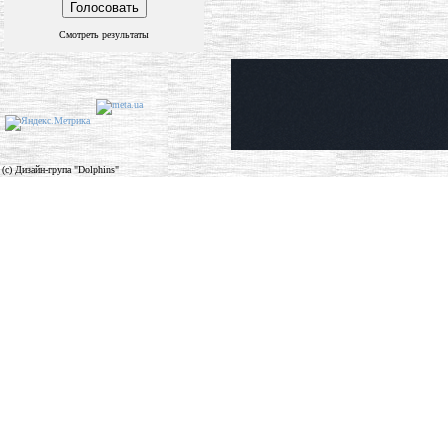
Смотреть результаты
(c) Дизайн-група "Dolphins"