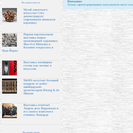
Внимание:
Последние новости
Только зарегистрированные пользователи могут ост
Музей азиатского
искусства Crow
демонстрирует
современную японскую
керамику
Первая персональная
выставка новых
произведений художника
Яна-Оле Шимана в
Касмине открылась в
Нью-Йорке
Выставка посвящена
голове как мотиву в
искусстве
МоМА получает большой
подарок от работ
швейцарских
архитекторов Herzog & de
Meuron
Выставка отмечает
Андреа дель Верроккьо и
его самого известного
ученика Леонардо
Последние статьи