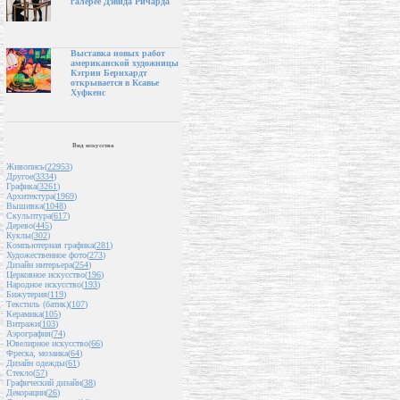
галерее Дэвида Ричарда
Выставка новых работ
американской художницы
Кэтрин Бернхардт
открывается в Ксавье
Хуфкенс
Вид искусства
Живопись(
22953
)
Другое(
3334
)
Графика(
3261
)
Архитектура(
1969
)
Вышивка(
1048
)
Скульптура(
617
)
Дерево(
445
)
Куклы(
302
)
Компьютерная графика(
281
)
Художественное фото(
273
)
Дизайн интерьера(
254
)
Церковное искусство(
196
)
Народное искусство(
193
)
Бижутерия(
119
)
Текстиль (батик)(
107
)
Керамика(
105
)
Витражи(
103
)
Аэрография(
74
)
Ювелирное искусство(
66
)
Фреска, мозаика(
64
)
Дизайн одежды(
61
)
Стекло(
57
)
Графический дизайн(
38
)
Декорации(
26
)