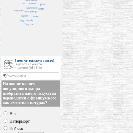
лес
пейзаж
река
названия
зима
девушка
натюрморт
букет
осень
tegicheskie
Портрет
Название какого
популярного жанра
изобразительного искусства
переводится с французского
как «мертвая натура»?
Ню
Натюрморт
Пейзаж