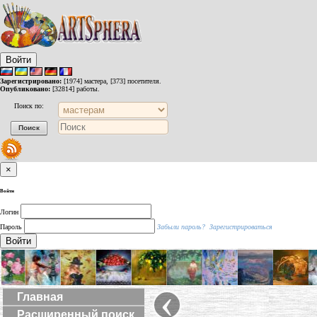
Войти
Зарегистрировано:
[1974] мастера, [373] посетителя.
Опубликовано:
[32814] работы.
Поиск по:
×
Войти
Логин
Пароль
Забыли пароль?
Зарегистрироваться
Войти
‹
Главная
Расширенный поиск